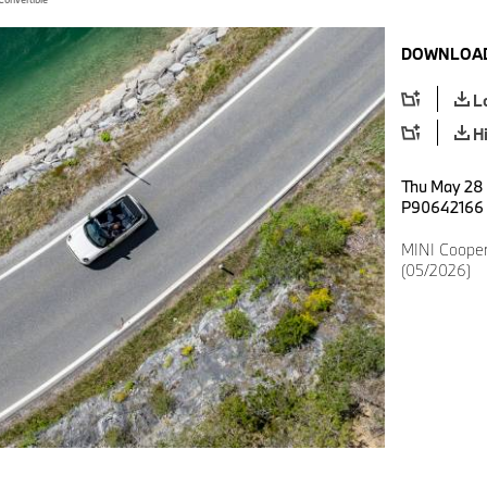
DOWNLOAD
L
H
Thu May 28 
P90642166
MINI Cooper
(05/2026)