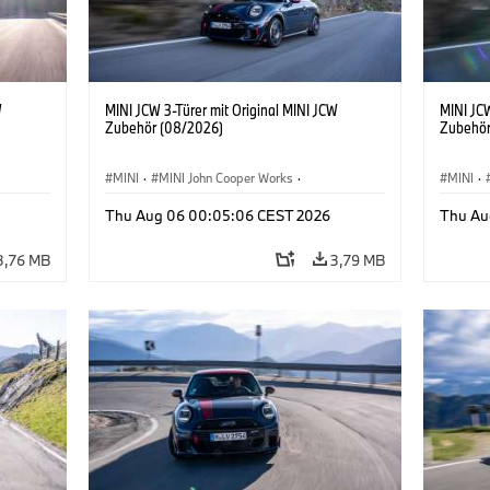
W
MINI JCW 3-Türer mit Original MINI JCW
MINI JCW
Zubehör (08/2026)
Zubehör
MINI
·
MINI John Cooper Works
·
MINI
·
John Cooper Works
·
John C
Thu Aug 06 00:05:06 CEST 2026
Thu Au
Sonderausstattungen, Zubehör
Sonder
3,76 MB
3,79 MB