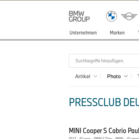
Unternehmen
Marken
Suchbegriffe hinzufügen.
Artikel
Photo
PRESSCLUB DEU
MINI Cooper S Cabrio Pau
F67
·
Cooper
·
MINI 3-Türer
·
MINI
·
Cooper 