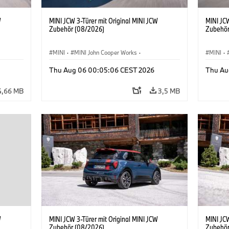
W
MINI JCW 3-Türer mit Original MINI JCW
MINI JCW
Zubehör (08/2026)
Zubehör
MINI
·
MINI John Cooper Works
·
MINI
·
John Cooper Works
·
John C
Thu Aug 06 00:05:06 CEST 2026
Thu Au
Sonderausstattungen, Zubehör
Sonder
4,66 MB
3,5 MB
W
MINI JCW 3-Türer mit Original MINI JCW
MINI JCW
Zubehör (08/2026)
Zubehör