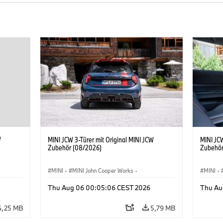
W
MINI JCW 3-Türer mit Original MINI JCW
MINI JCW
Zubehör (08/2026)
Zubehör
MINI
·
MINI John Cooper Works
·
MINI
·
John Cooper Works
·
John C
Thu Aug 06 00:05:06 CEST 2026
Thu Au
Sonderausstattungen, Zubehör
Sonder
4,25 MB
5,79 MB