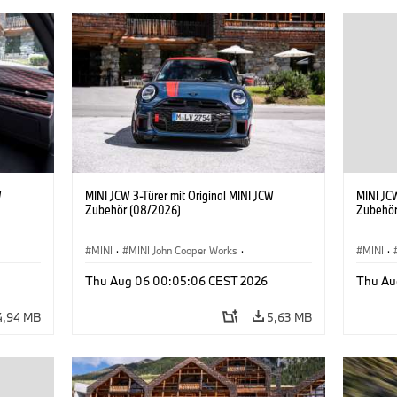
W
MINI JCW 3-Türer mit Original MINI JCW
MINI JCW
Zubehör (08/2026)
Zubehör
MINI
·
MINI John Cooper Works
·
MINI
·
John Cooper Works
·
John C
Thu Aug 06 00:05:06 CEST 2026
Thu Au
Sonderausstattungen, Zubehör
Sonder
4,94 MB
5,63 MB