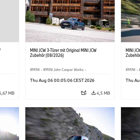
W
MINI JCW 3-Türer mit Original MINI JCW
MINI JCW
Zubehör (08/2026)
Zubehör
MINI
·
MINI John Cooper Works
·
MINI
·
John Cooper Works
·
John C
Thu Aug 06 00:05:06 CEST 2026
Thu Au
Sonderausstattungen, Zubehör
Sonder
4,67 MB
4,5 MB