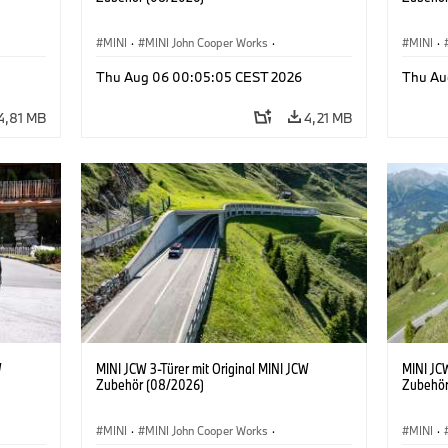
MINI
·
MINI John Cooper Works
·
MINI
·
John Cooper Works
·
John C
Thu Aug 06 00:05:05 CEST 2026
Thu Au
Sonderausstattungen, Zubehör
Sonder
4,81 MB
4,21 MB
W
MINI JCW 3-Türer mit Original MINI JCW
MINI JCW
Zubehör (08/2026)
Zubehör
MINI
·
MINI John Cooper Works
·
MINI
·