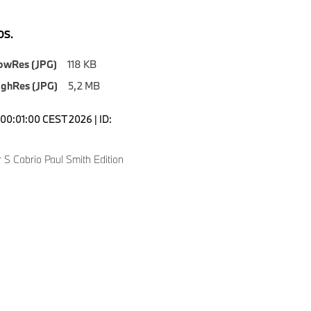
S.
owRes (JPG)
118 KB
ighRes (JPG)
5,2 MB
00:01:00 CEST 2026 | ID:
 S Cabrio Paul Smith Edition