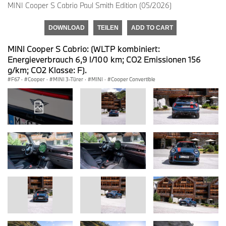
MINI Cooper S Cabrio Paul Smith Edition (05/2026)
DOWNLOAD
TEILEN
ADD TO CART
MINI Cooper S Cabrio: (WLTP kombiniert:
Energieverbrauch 6,9 l/100 km; CO2 Emissionen 156
g/km; CO2 Klasse: F).
F67
·
Cooper
·
MINI 3-Türer
·
MINI
·
Cooper Convertible