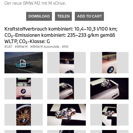
Der neue BMW M2 mit M xDrive.
DOWNLOAD
TEILEN
ADD TO CART
Kraftstoffverbrauch kombiniert: 10,4–10,3 l/100 km;
CO₂-Emissionen kombiniert: 235–233 g/km gemäß
WLTP, CO₂-Klasse: G
G87
·
BMW M
·
BMW M Automobile
·
M2