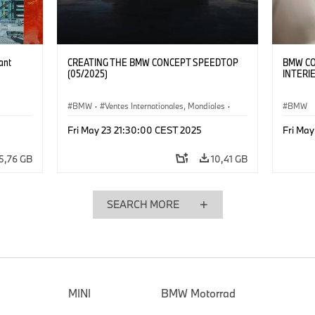
ant
CREATING THE BMW CONCEPT SPEEDTOP
BMW CO
(05/2025)
INTERI
BMW
·
Ventes Internationales, Mondiales
·
BMW
Ventes et Marketing
Fri May 23 21:30:00 CEST 2025
Fri Ma
5,76 GB
10,41 GB
SEARCH MORE
MINI
BMW Motorrad