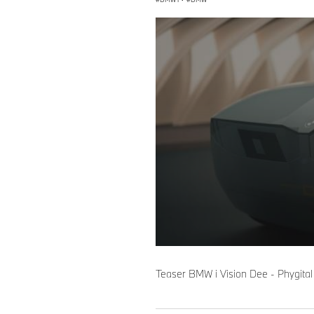
0
seconds
of
Teaser BMW i Vision Dee - Phygital
0
seconds
Volume
90%