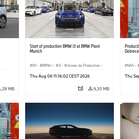
Start of production BMW i3 at BMW Plant
Product
Munich
Debrece
I01
·
BMW i
·
i3
·
Usines de Production
·
NA5
·
Emplacements
·
Série 3
·
Recyclage
·
Thu Aug 06 11:16:02 CEST 2026
Thu Se
Production, Recyclage
·
Production
4,28 MB
9,35 MB