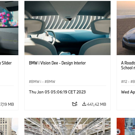
 Slider
BMW i Vision Dee - Design Interior
A Roadt
School 
BMW i
·
BMW
I12
·
B
Thu Jan 05 05:06:19 CET 2023
Wed Ap
7,19 MB
441,42 MB