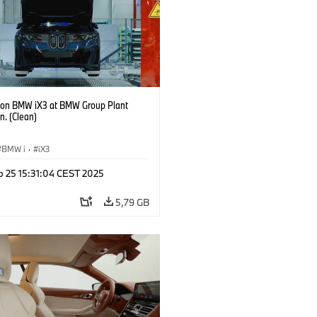
ion BMW iX3 at BMW Group Plant
n. (Clean)
BMW i
·
iX3
p 25 15:31:04 CEST 2025
5,79 GB