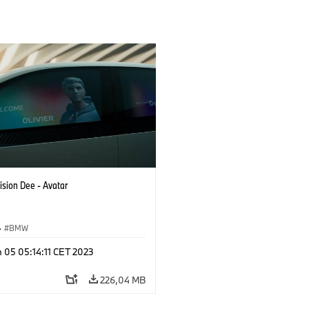
ision Dee - Avatar
·
BMW
 05 05:14:11 CET 2023
226,04 MB