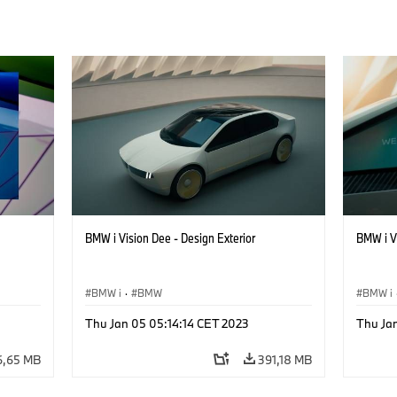
BMW i Vision Dee - Design Exterior
BMW i V
BMW i
·
BMW
BMW i
Thu Jan 05 05:14:14 CET 2023
Thu Jan
6,65 MB
391,18 MB