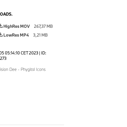
OADS.
HighRes MOV
267,37 MB
LowRes MP4
3,21 MB
05 05:14:10 CET 2023
|
ID:
273
sion Dee - Phygital Icons