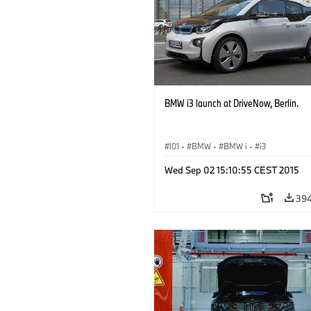
BMW i3 launch at DriveNow, Berlin.
I01
·
BMW
·
BMW i
·
i3
Wed Sep 02 15:10:55 CEST 2015
39