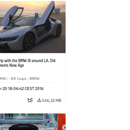
rip with the BMW i8 around LA. Old
meets New Age
MW i
·
i8 Coupé
·
BMW
r 20 18:06:42 CEST 2016
546,22 MB