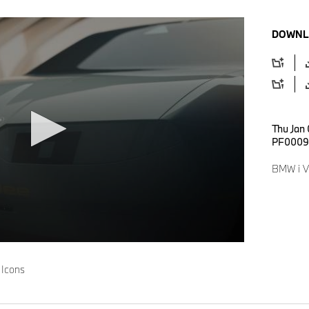
DOWNL
Thu Jan 
PF0009
BMW i Vi
 Icons