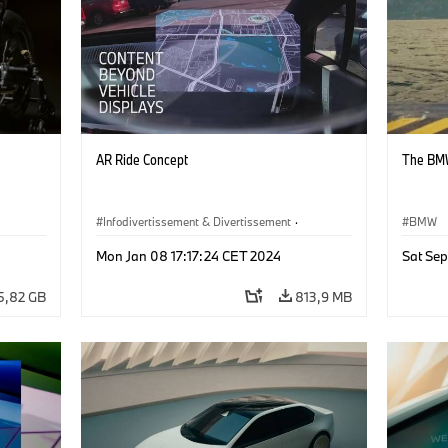
AR Ride Concept
The BMW
Infodivertissement & Divertissement
·
BMW
Technologie
·
Conduite Automatisée
·
Mon Jan 08 17:17:24 CET 2024
Sat Se
W
Systèmes de propulsion alternatifs, Mobilité du
futur
5,82 GB
813,9 MB
·
America
·
Las Vegas
·
Véhicules conceptuels & Design
·
BMW
·
BMW ConnectedDrive