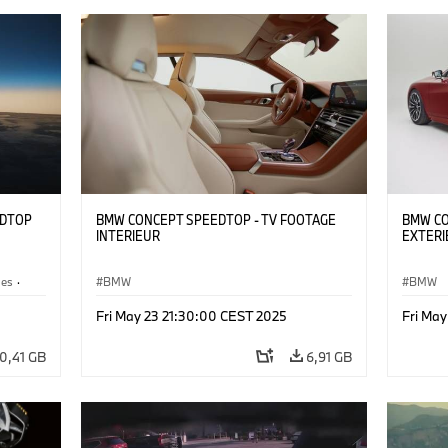
EDTOP
BMW CONCEPT SPEEDTOP - TV FOOTAGE
BMW CO
INTERIEUR
EXTERI
les
·
BMW
BMW
Fri May 23 21:30:00 CEST 2025
Fri Ma
10,41 GB
6,91 GB