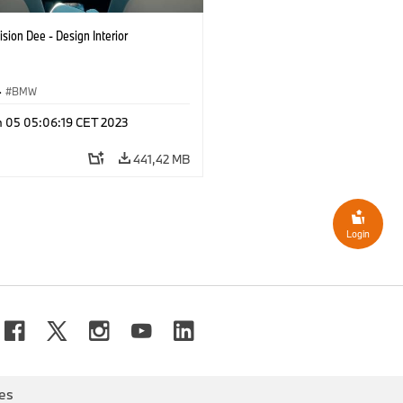
sion Dee - Design Interior
·
BMW
n 05 05:06:19 CET 2023
441,42 MB
Login
es