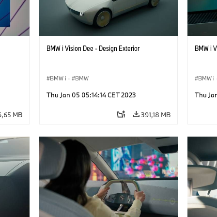
BMW i Vision Dee - Design Exterior
BMW i V
BMW i
·
BMW
BMW i
Thu Jan 05 05:14:14 CET 2023
Thu Jan
6,65 MB
391,18 MB