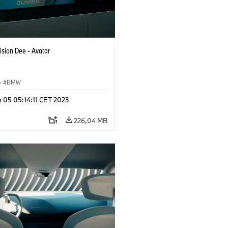
ision Dee - Avatar
·
BMW
 05 05:14:11 CET 2023
226,04 MB