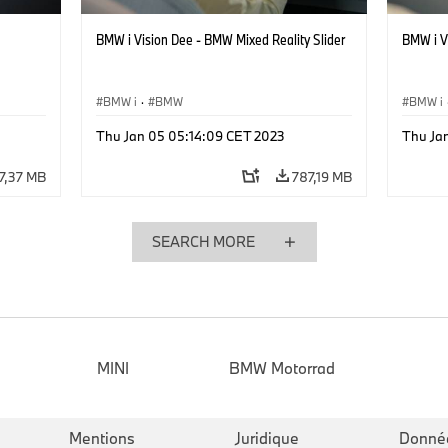
BMW i Vision Dee - BMW Mixed Reality Slider
BMW i Vi
BMW i
·
BMW
BMW i
Thu Jan 05 05:14:09 CET 2023
Thu Ja
7,37 MB
787,19 MB
SEARCH MORE
MINI
BMW Motorrad
Mentions
Juridique
Donné