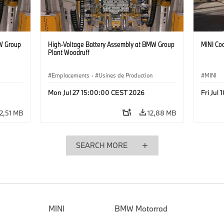
W Group
High-Voltage Battery Assembly at BMW Group
MINI Coo
Plant Woodruff
Emplacements
·
Usines de Production
MINI
Mon Jul 27 15:00:00 CEST 2026
Fri Jul
12,51 MB
12,88 MB
SEARCH MORE
MINI
BMW Motorrad