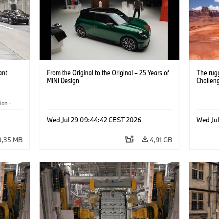
ant
From the Original to the Original – 25 Years of
The rug
MINI Design
Challen
ion
·
·
Wed Jul 29 09:44:42 CEST 2026
Wed Ju
9,35 MB
4,91 GB