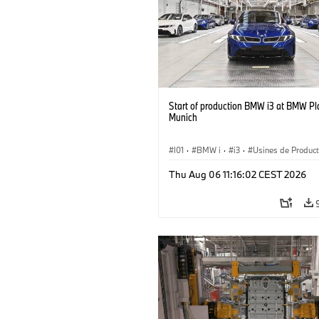
Start of production BMW i3 at BMW Pl
Munich
I01
·
BMW i
·
i3
·
Usines de Product
Emplacements
·
Série 3
·
Recyclage
Thu Aug 06 11:16:02 CEST 2026
Production, Recyclage
·
Production