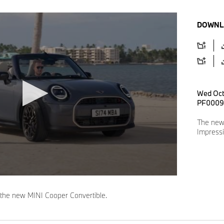
DOWNL
Wed Oct
PF0009
The new 
Impress
 the new MINI Cooper Convertible.