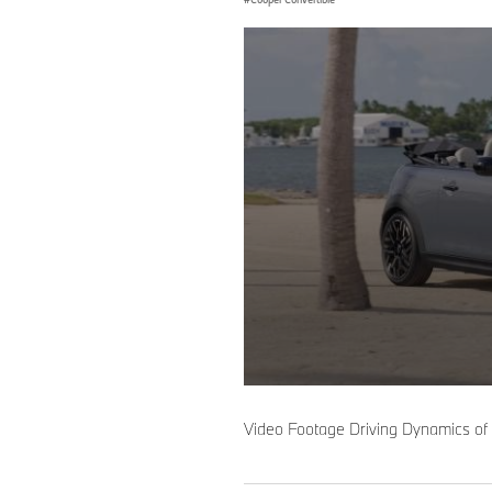
0
seconds
of
Video Footage Driving Dynamics of
0
seconds
Volume
90%