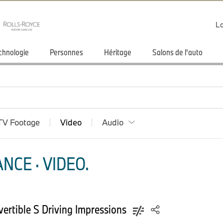
Lo
chnologie
Personnes
Héritage
Salons de l'auto
TV Footage
Video
Audio
NCE · VIDEO.
ertible S Driving Impressions