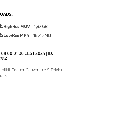
OADS.
HighRes MOV
1,37 GB
LowRes MP4
18,45 MB
 09 00:01:00 CEST 2024
|
ID:
784
MINI Cooper Convertible S Driving
ions