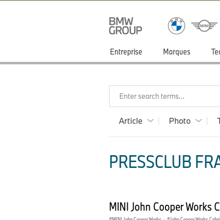
Entreprise
Marques
Te
Enter search terms...
Article
Photo
PRESSCLUB FRA
MINI John Cooper Works C
MINI John Cooper Works
·
John Cooper Works Cabri