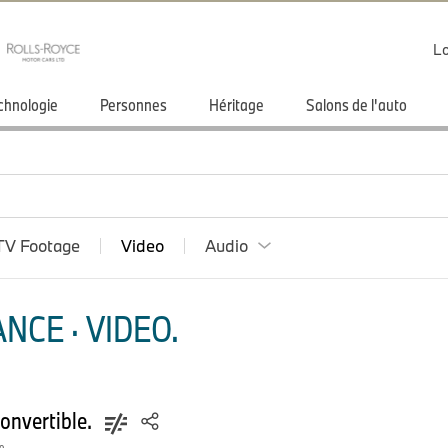
Lo
chnologie
Personnes
Héritage
Salons de l'auto
TV Footage
Video
Audio
NCE · VIDEO.
onvertible.
o