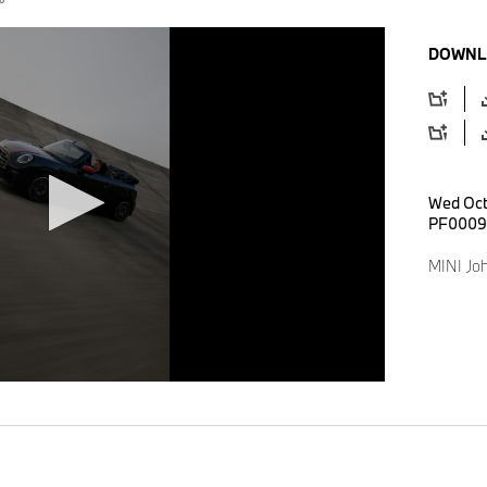
DOWNL
Wed Oct
PF0009
MINI Joh