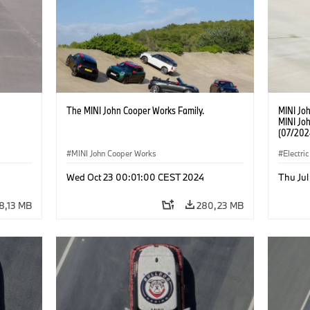
The MINI John Cooper Works Family.
MINI Jo
MINI Jo
(07/202
MINI John Cooper Works
Electric
Wed Oct 23 00:01:00 CEST 2024
Thu Jul
8,13 MB
280,23 MB