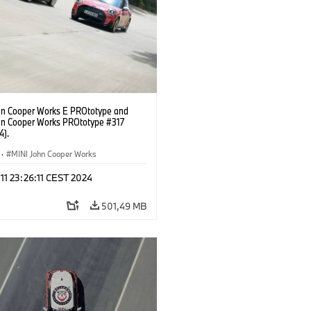
hn Cooper Works E PROtotype and
hn Cooper Works PROtotype #317
4).
·
MINI John Cooper Works
 11 23:26:11 CEST 2024
501,49 MB