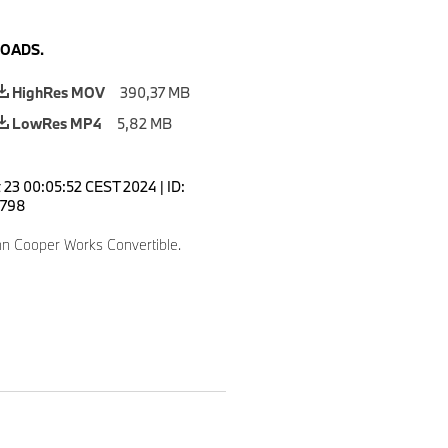
OADS.
HighRes MOV
390,37 MB
LowRes MP4
5,82 MB
 23 00:05:52 CEST 2024
|
ID:
798
n Cooper Works Convertible.