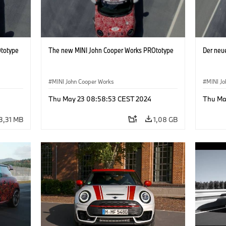
totype
The new MINI John Cooper Works PROtotype
Der neu
MINI John Cooper Works
MINI J
Thu May 23 08:58:53 CEST 2024
Thu Ma
3,31 MB
1,08 GB