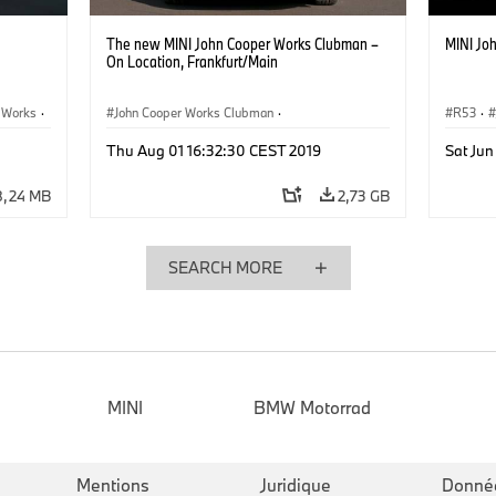
n
The new MINI John Cooper Works Clubman –
MINI Jo
On Location, Frankfurt/Main
 Works
·
John Cooper Works Clubman
·
R53
·
MINI John Cooper Works
MINI J
Thu Aug 01 16:32:30 CEST 2019
Sat Jun
8,24 MB
2,73 GB
SEARCH MORE
MINI
BMW Motorrad
Mentions
Juridique
Donné