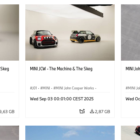
e Skeg
MINI JCW - The Machina & The Skeg
MINI Jo
J01
·
MINI
·
MINI John Cooper Works
·
MINI J
John Cooper Works Electric
Wed Sep 03 00:01:00 CEST 2025
Wed Oc
9,63 GB
2,87 GB