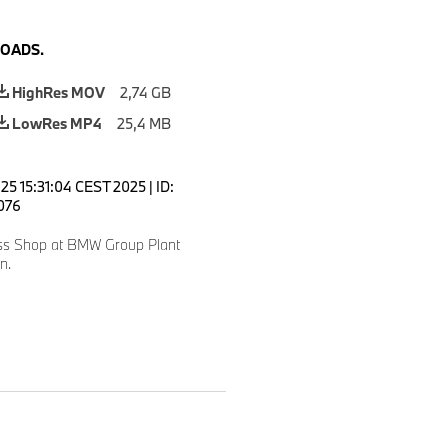
OADS.
HighRes MOV
2,74 GB
LowRes MP4
25,4 MB
 25 15:31:04 CEST 2025
|
ID:
076
ss Shop at BMW Group Plant
n.