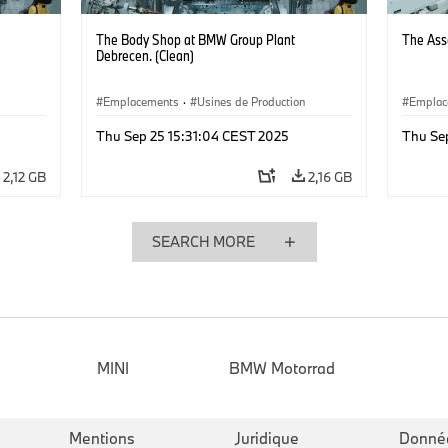
The Body Shop at BMW Group Plant
The Ass
Debrecen. (Clean)
Emplacements
·
Usines de Production
Emplac
Thu Sep 25 15:31:04 CEST 2025
Thu Se
2,12 GB
2,16 GB
SEARCH MORE
MINI
BMW Motorrad
Mentions
Juridique
Donné