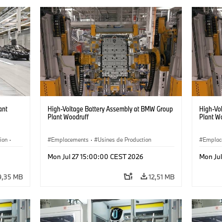
ant
High-Voltage Battery Assembly at BMW Group
High-Vo
Plant Woodruff
Plant W
ion
·
Emplacements
·
Usines de Production
Emplac
·
Mon Jul 27 15:00:00 CEST 2026
Mon Ju
9,35 MB
12,51 MB