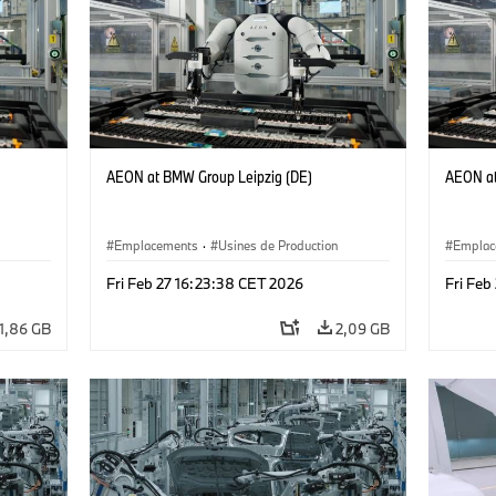
AEON at BMW Group Leipzig (DE)
AEON at
Emplacements
·
Usines de Production
Emplac
Fri Feb 27 16:23:38 CET 2026
Fri Feb
1,86 GB
2,09 GB