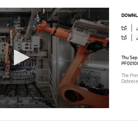
DOWNL
Thu Sep
PF0010
The Pre
Debrece