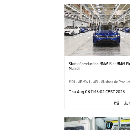
Start of production BMW i3 at BMW Pl
Munich
I01
·
BMW i
·
i3
·
Usines de Product
Emplacements
·
Série 3
·
Recyclage
Thu Aug 06 11:16:02 CEST 2026
Production, Recyclage
·
Production