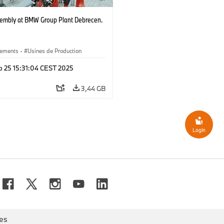
embly at BMW Group Plant Debrecen.
ements
·
Usines de Production
p 25 15:31:04 CEST 2025
3,44 GB
Login
es