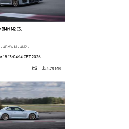
w BMW M2 CS.
S
·
BMW M
·
M2
·
Automobiles
r 18 13:04:14 CET 2026
4.79 MB