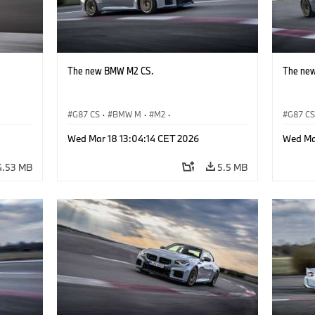
The new BMW M2 CS.
The ne
G87 CS
·
BMW M
·
M2
·
G87 C
BMW M Automobiles
BMW M 
Wed Mar 18 13:04:14 CET 2026
Wed Ma
4.53 MB
5.5 MB