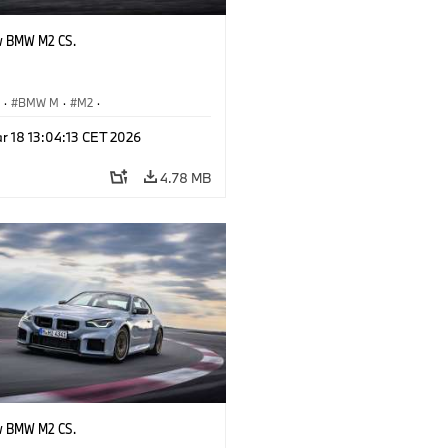
w BMW M2 CS.
S
·
BMW M
·
M2
·
Automobiles
r 18 13:04:13 CET 2026
4.78 MB
w BMW M2 CS.