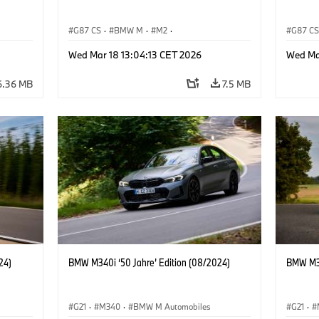
G87 CS
·
BMW M
·
M2
·
G87 C
BMW M Automobiles
BMW M 
Wed Mar 18 13:04:13 CET 2026
Wed Ma
6.36 MB
7.5 MB
24)
BMW M340i ‘50 Jahre’ Edition (08/2024)
BMW M34
G21
·
M340
·
BMW M Automobiles
G21
·