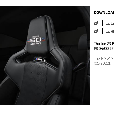
DOWNLOAD
L
H
Thu Jun 23 1
P90463297
The BMW M4
(05/2022).