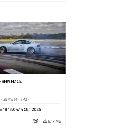
w BMW M2 CS.
S
·
BMW M
·
M2
·
Automobiles
r 18 13:04:14 CET 2026
6.17 MB