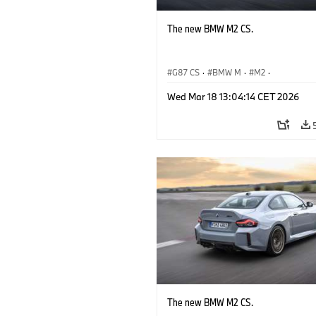
The new BMW M2 CS.
G87 CS
·
BMW M
·
M2
·
BMW M Automobiles
Wed Mar 18 13:04:14 CET 2026
The new BMW M2 CS.