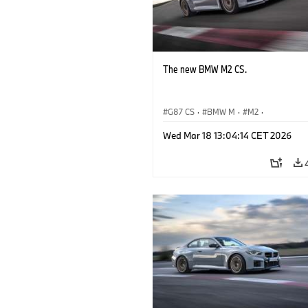
The new BMW M2 CS.
G87 CS
·
BMW M
·
M2
·
BMW M Automobiles
Wed Mar 18 13:04:14 CET 2026