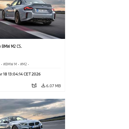
w BMW M2 CS.
S
·
BMW M
·
M2
·
Automobiles
r 18 13:04:14 CET 2026
6.07 MB