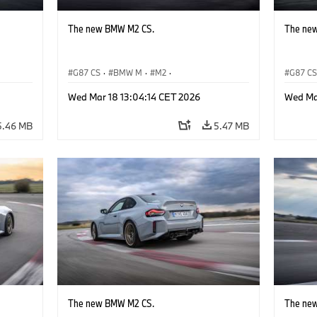
The new BMW M2 CS.
The ne
G87 CS
·
BMW M
·
M2
·
G87 C
BMW M Automobiles
BMW M 
Wed Mar 18 13:04:14 CET 2026
Wed Ma
5.46 MB
5.47 MB
The new BMW M2 CS.
The ne