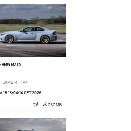
w BMW M2 CS.
S
·
BMW M
·
M2
·
Automobiles
r 18 13:04:14 CET 2026
7.37 MB