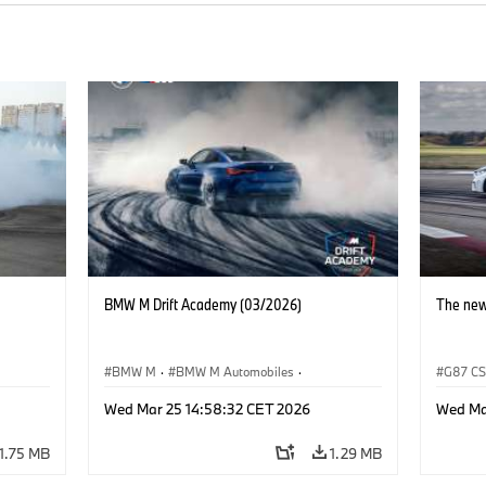
BMW M Drift Academy (03/2026)
The ne
BMW M
·
BMW M Automobiles
·
G87 C
Sales, Marketing
·
Sales Worldwide
BMW M 
Wed Mar 25 14:58:32 CET 2026
Wed Ma
1.75 MB
1.29 MB