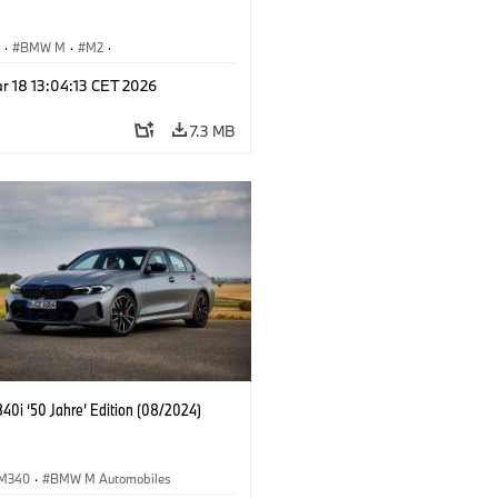
S
·
BMW M
·
M2
·
Automobiles
r 18 13:04:13 CET 2026
7.3 MB
0i ‘50 Jahre’ Edition (08/2024)
M340
·
BMW M Automobiles