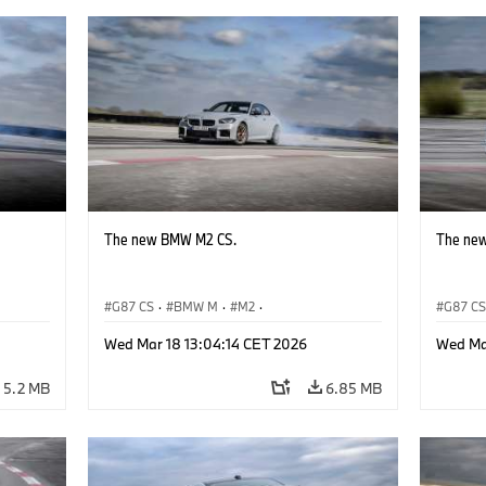
The new BMW M2 CS.
The ne
G87 CS
·
BMW M
·
M2
·
G87 C
BMW M Automobiles
BMW M 
Wed Mar 18 13:04:14 CET 2026
Wed Ma
5.2 MB
6.85 MB