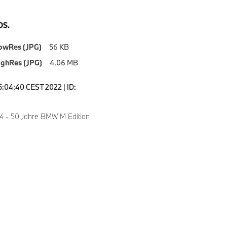
S.
owRes (JPG)
56 KB
ighRes (JPG)
4.06 MB
5:04:40 CEST 2022 | ID:
 - 50 Jahre BMW M Edition