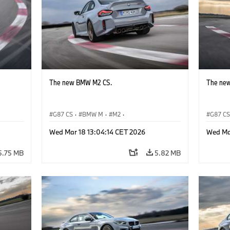
The new BMW M2 CS.
The ne
G87 CS
·
BMW M
·
M2
·
G87 C
BMW M Automobiles
BMW M 
Wed Mar 18 13:04:14 CET 2026
Wed Ma
5.75 MB
5.82 MB