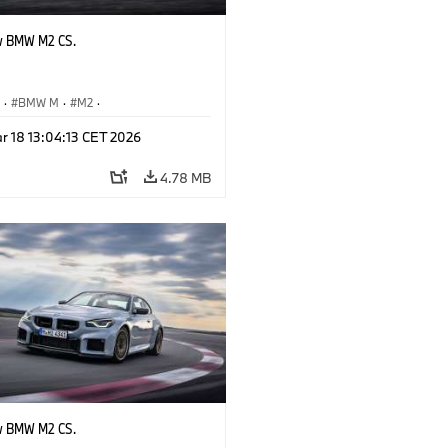
w BMW M2 CS.
S
·
BMW M
·
M2
·
Automobiles
r 18 13:04:13 CET 2026
4.78 MB
w BMW M2 CS.