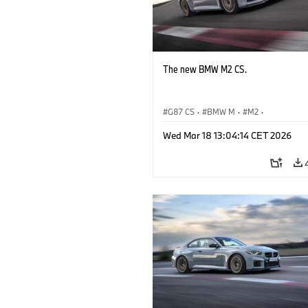
The new BMW M2 CS.
G87 CS
·
BMW M
·
M2
·
BMW M Automobiles
Wed Mar 18 13:04:14 CET 2026