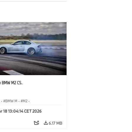
w BMW M2 CS.
S
·
BMW M
·
M2
·
Automobiles
r 18 13:04:14 CET 2026
6.17 MB