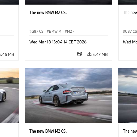
The new BMW M2 CS.
The ne
G87 CS
·
BMW M
·
M2
·
G87 C
BMW M Automobiles
BMW M 
Wed Mar 18 13:04:14 CET 2026
Wed Ma
5.46 MB
5.47 MB
The new BMW M2 CS.
The ne