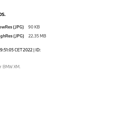
S.
owRes (JPG)
90 KB
ighRes (JPG)
22.35 MB
9:51:05 CET 2022 | ID:
ver BMW XM.