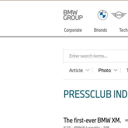
Corporate
Brands
Tech
Enter search terms...
Article
Photo
PRESSCLUB INDI
The first-ever BMW XM.
G09
·
BMW M Automobiles
·
XM