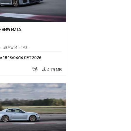
w BMW M2 CS.
S
·
BMW M
·
M2
·
Automobiles
r 18 13:04:14 CET 2026
4.79 MB