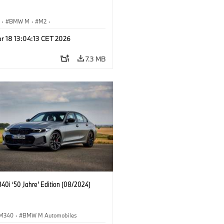
S
·
BMW M
·
M2
·
Automobiles
r 18 13:04:13 CET 2026
7.3 MB
0i ‘50 Jahre’ Edition (08/2024)
M340
·
BMW M Automobiles