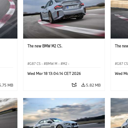
The new BMW M2 CS.
The ne
G87 CS
·
BMW M
·
M2
·
G87 C
BMW M Automobiles
BMW M 
Wed Mar 18 13:04:14 CET 2026
Wed Ma
5.75 MB
5.82 MB