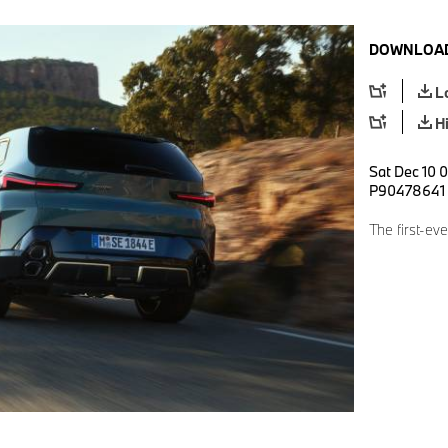
DOWNLOAD
L
H
Sat Dec 10 0
P90478641
The first-e