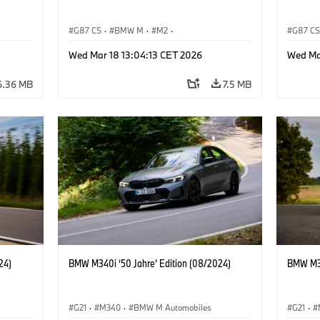
G87 CS
·
BMW M
·
M2
·
G87 C
BMW M Automobiles
BMW M 
Wed Mar 18 13:04:13 CET 2026
Wed Ma
6.36 MB
7.5 MB
24)
BMW M340i ‘50 Jahre’ Edition (08/2024)
BMW M34
G21
·
M340
·
BMW M Automobiles
G21
·