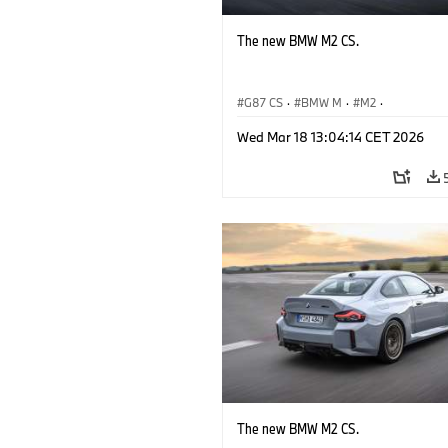
The new BMW M2 CS.
G87 CS
·
BMW M
·
M2
·
BMW M Automobiles
Wed Mar 18 13:04:14 CET 2026
The new BMW M2 CS.