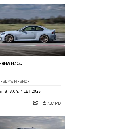
w BMW M2 CS.
S
·
BMW M
·
M2
·
Automobiles
r 18 13:04:14 CET 2026
7.37 MB