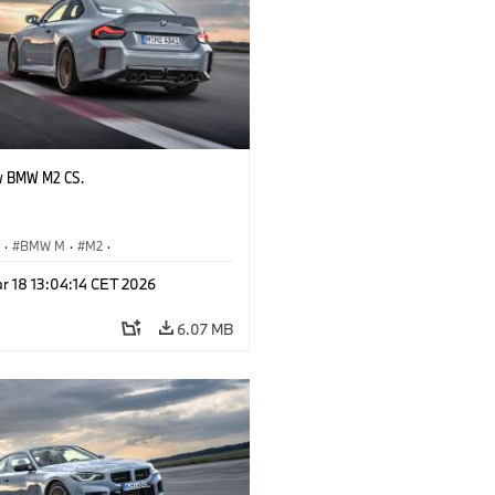
w BMW M2 CS.
S
·
BMW M
·
M2
·
Automobiles
r 18 13:04:14 CET 2026
6.07 MB