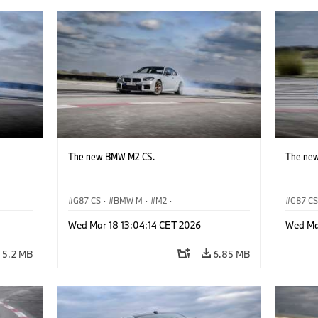
The new BMW M2 CS.
The ne
G87 CS
·
BMW M
·
M2
·
G87 C
BMW M Automobiles
BMW M 
Wed Mar 18 13:04:14 CET 2026
Wed Ma
5.2 MB
6.85 MB