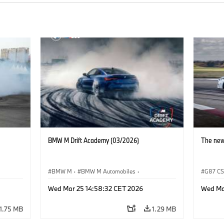
BMW M Drift Academy (03/2026)
The ne
BMW M
·
BMW M Automobiles
·
G87 C
Sales, Marketing
·
Sales Worldwide
BMW M 
Wed Mar 25 14:58:32 CET 2026
Wed Ma
1.75 MB
1.29 MB