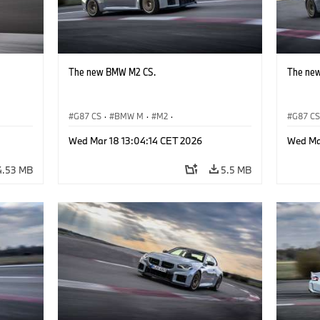
The new BMW M2 CS.
The ne
G87 CS
·
BMW M
·
M2
·
G87 C
BMW M Automobiles
BMW M 
Wed Mar 18 13:04:14 CET 2026
Wed Ma
4.53 MB
5.5 MB