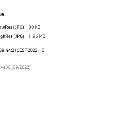
S.
owRes (JPG)
80 KB
ighRes (JPG)
11.96 MB
09:44:31 CEST 2023 | ID:
ive30 (09/2022).