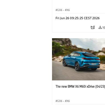
G06
·
X6
Fri Jun 26 09:25:25 CEST 2026
1
The new BMW X6 M60i xDrive (04/23
G06
·
X6