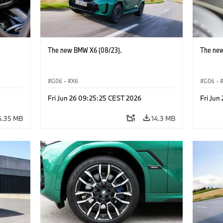
The new BMW X6 (08/23).
The new
G06
·
X6
G06
·
Fri Jun 26 09:25:25 CEST 2026
Fri Jun
6.35 MB
14.3 MB