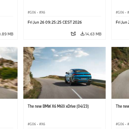
G06
·
X6
G06
·
Fri Jun 26 09:25:25 CEST 2026
Fri Jun
9.89 MB
14.63 MB
)
The new BMW X6 M60i xDrive (04/23)
The new
G06
·
X6
G06
·