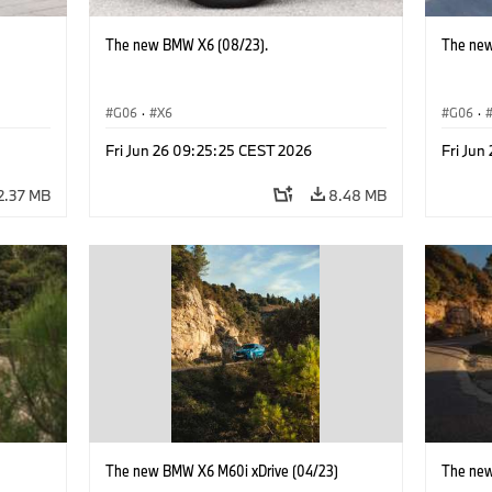
The new BMW X6 (08/23).
The new
G06
·
X6
G06
·
Fri Jun 26 09:25:25 CEST 2026
Fri Jun
2.37 MB
8.48 MB
)
The new BMW X6 M60i xDrive (04/23)
The new