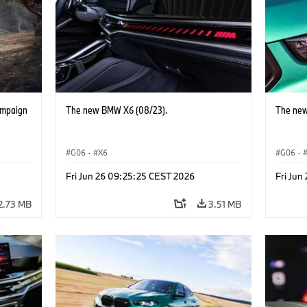
ampaign
The new BMW X6 (08/23).
The new
G06
·
X6
G06
·
Fri Jun 26 09:25:25 CEST 2026
Fri Jun
2.73 MB
3.51 MB