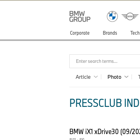
Corporate
Brands
Tech
Enter search terms...
Article
Photo
PRESSCLUB INDI
BMW iX1 xDrive30 (09/20
U11
·
X1