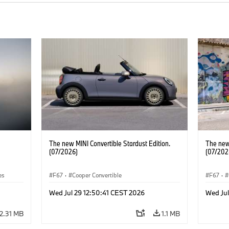
The new MINI Convertible Stardust Edition.
The new 
(07/2026)
(07/202
es
F67
·
Cooper Convertible
F67
·
Wed Jul 29 12:50:41 CEST 2026
Wed Jul
2.31 MB
1.1 MB