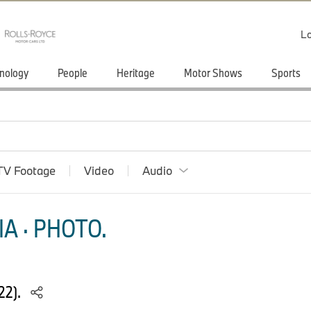
Lo
nology
People
Heritage
Motor Shows
Sports
TV Footage
Video
Audio
A · PHOTO.
22).