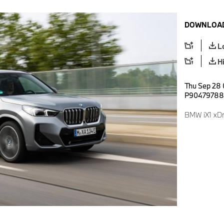
DOWNLOAD
L
H
Thu Sep 28 
P90479788
BMW iX1 xDr