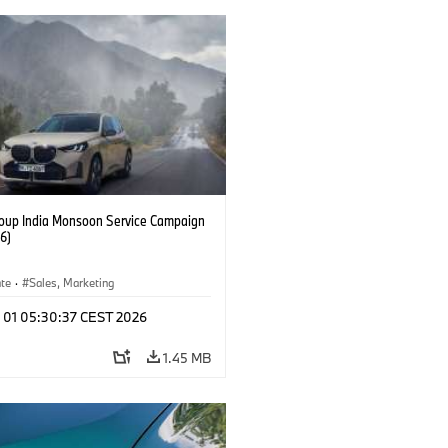
up India Monsoon Service Campaign
6)
ate
·
Sales, Marketing
l 01 05:30:37 CEST 2026
1.45 MB