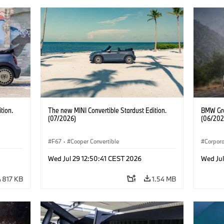
tion.
The new MINI Convertible Stardust Edition.
BMW Gro
(07/2026)
(06/202
F67
·
Cooper Convertible
Corpor
Wed Jul 29 12:50:41 CEST 2026
Wed Ju
817 KB
1.54 MB