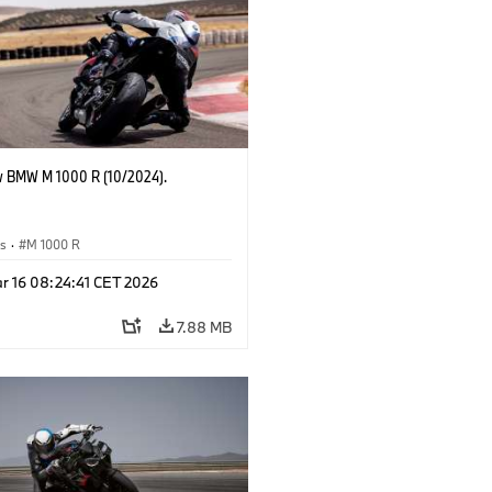
 BMW M 1000 R (10/2024).
es
·
M 1000 R
r 16 08:24:41 CET 2026
7.88 MB