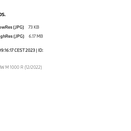
S.
owRes (JPG)
73 KB
ighRes (JPG)
6.17 MB
9:16:17 CEST 2023 | ID:
W M 1000 R (12/2022)