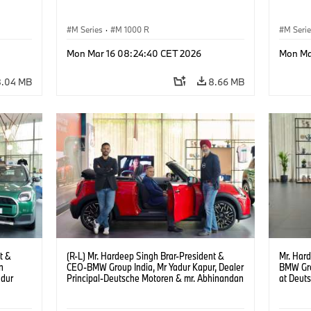
M Series
·
M 1000 R
M Seri
Mon Mar 16 08:24:40 CET 2026
Mon Ma
8.04 MB
8.66 MB
t &
(R-L) Mr. Hardeep Singh Brar-President &
Mr. Har
n
CEO-BMW Group India, Mr Yadur Kapur, Dealer
BMW Gro
adur
Principal-Deutsche Motoren & mr. Abhinandan
at Deut
ren at
Gopalsetty-Director MINI India at the launch of
(08/202
MINI brand at Deutsche Motoren’s Noida