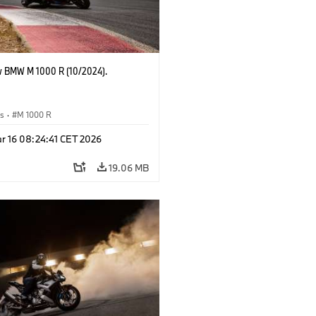
 BMW M 1000 R (10/2024).
es
·
M 1000 R
r 16 08:24:41 CET 2026
19.06 MB