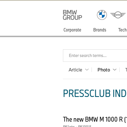
Corporate
Brands
Tech
Enter search terms...
Article
Photo
PRESSCLUB INDI
The new BMW M 1000 R (
M Series
·
M 1000 R