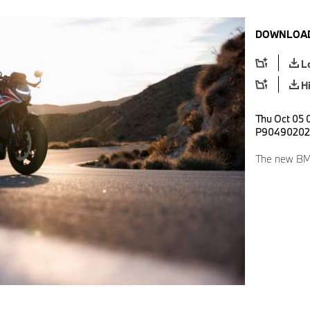
DOWNLOAD
L
H
Thu Oct 05 0
P90490202
The new BM