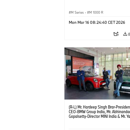
M Series
·
M 1000 R
Mon Mar 16 08:24:40 CET 2026
(R-L) Mr. Hardeep Singh Brar-Presiden
CEO-BMW Group India, Mr. Abhinanda
Gopalsetty-Director MINI India & Mr. Y
Kapur-Dealer Principal Deutsche Moto
the launch of MINI brand at Deutsche