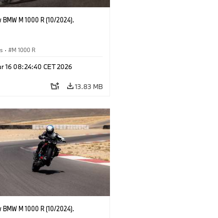
 BMW M 1000 R (10/2024).
es
·
M 1000 R
r 16 08:24:40 CET 2026
13.83 MB
 BMW M 1000 R (10/2024).