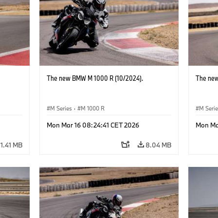
The new BMW M 1000 R (10/2024).
The new
M Series
·
M 1000 R
M Seri
Mon Mar 16 08:24:41 CET 2026
Mon Ma
11.41 MB
8.04 MB