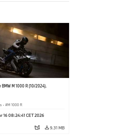
 BMW M 1000 R (10/2024).
es
·
M 1000 R
r 16 08:24:41 CET 2026
9.31 MB