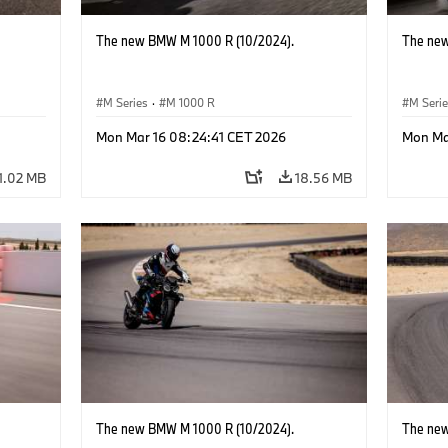
The new BMW M 1000 R (10/2024).
The new
M Series
·
M 1000 R
M Seri
Mon Mar 16 08:24:41 CET 2026
Mon Ma
1.02 MB
18.56 MB
The new BMW M 1000 R (10/2024).
The new