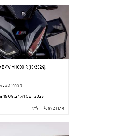
 BMW M 1000 R (10/2024).
es
·
M 1000 R
r 16 08:24:41 CET 2026
10.41 MB