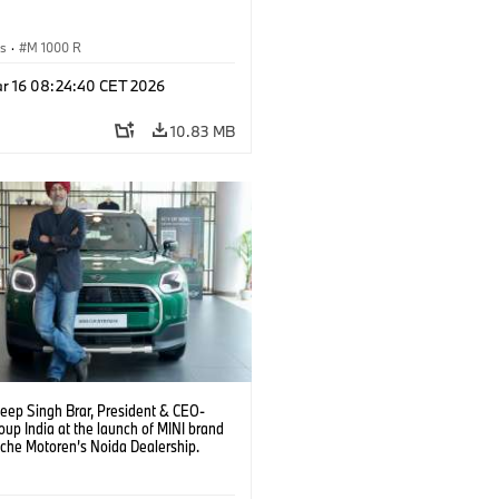
es
·
M 1000 R
r 16 08:24:40 CET 2026
10.83 MB
deep Singh Brar, President & CEO-
up India at the launch of MINI brand
sche Motoren’s Noida Dealership.
6)