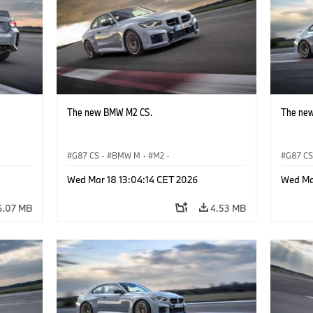
The new BMW M2 CS.
The ne
G87 CS
·
BMW M
·
M2
·
G87 C
BMW M Automobiles
BMW M 
Wed Mar 18 13:04:14 CET 2026
Wed Ma
6.07 MB
4.53 MB