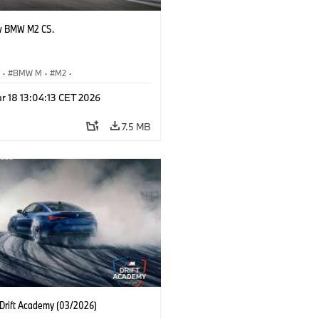
w BMW M2 CS.
S
·
BMW M
·
M2
·
Automobiles
r 18 13:04:13 CET 2026
7.5 MB
rift Academy (03/2026)