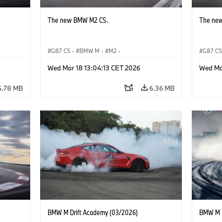
The new BMW M2 CS.
The ne
G87 CS
·
BMW M
·
M2
·
G87 C
BMW M Automobiles
BMW M 
Wed Mar 18 13:04:13 CET 2026
Wed Ma
4.78 MB
6.36 MB
BMW M Drift Academy (03/2026)
BMW M D