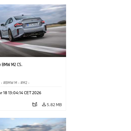
w BMW M2 CS.
S
·
BMW M
·
M2
·
Automobiles
r 18 13:04:14 CET 2026
5.82 MB