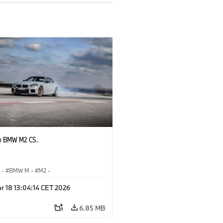
w BMW M2 CS.
S
·
BMW M
·
M2
·
Automobiles
r 18 13:04:14 CET 2026
6.85 MB