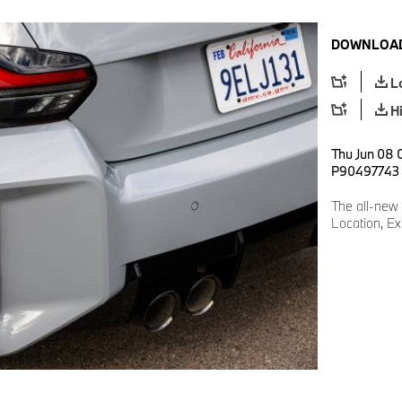
DOWNLOAD
L
H
Thu Jun 08 
P90497743
The all-new
Location, Ext