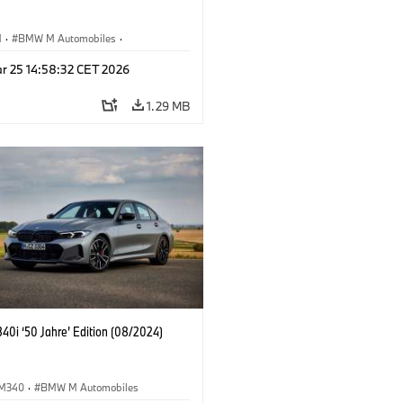
M
·
BMW M Automobiles
·
Marketing
·
Sales Worldwide
r 25 14:58:32 CET 2026
1.29 MB
0i ‘50 Jahre’ Edition (08/2024)
M340
·
BMW M Automobiles