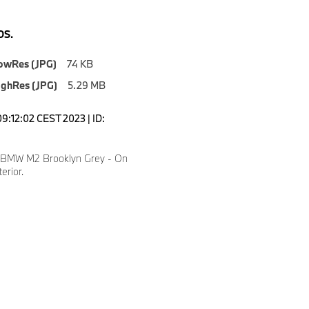
S.
owRes (JPG)
74 KB
ighRes (JPG)
5.29 MB
09:12:02 CEST 2023 | ID:
 BMW M2 Brooklyn Grey - On
erior.