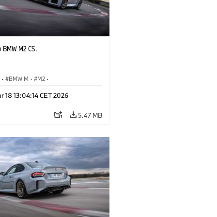
w BMW M2 CS.
S
·
BMW M
·
M2
·
Automobiles
r 18 13:04:14 CET 2026
5.47 MB