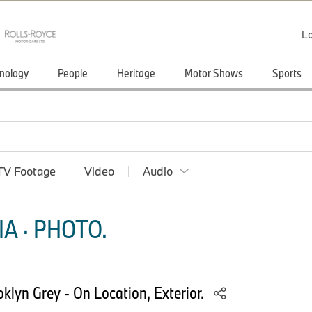
Lo
nology
People
Heritage
Motor Shows
Sports
TV Footage
Video
Audio
A · PHOTO.
lyn Grey - On Location, Exterior.