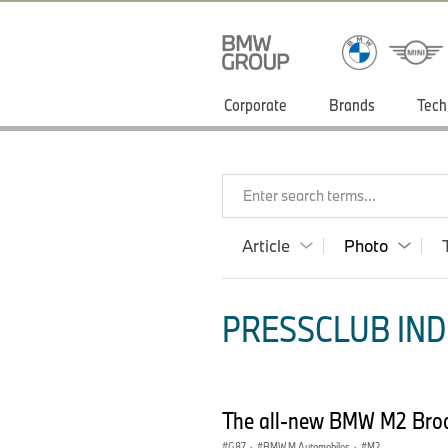
Corporate
Brands
Tech
Enter search terms...
Article
Photo
PRESSCLUB INDI
The all-new BMW M2 Brook
G87
·
BMW M Automobiles
·
M2