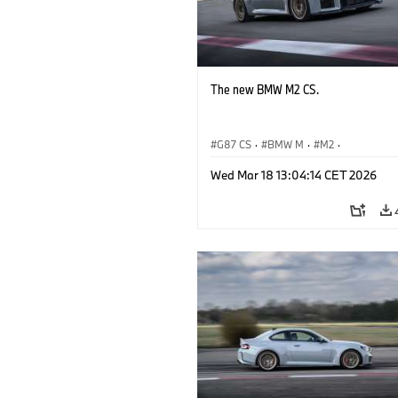
The new BMW M2 CS.
G87 CS
·
BMW M
·
M2
·
BMW M Automobiles
Wed Mar 18 13:04:14 CET 2026