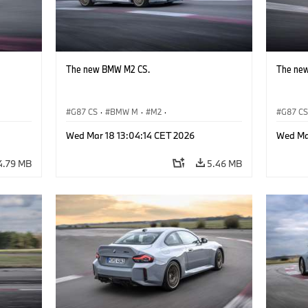
The new BMW M2 CS.
The ne
G87 CS
·
BMW M
·
M2
·
G87 C
BMW M Automobiles
BMW M 
Wed Mar 18 13:04:14 CET 2026
Wed Ma
4.79 MB
5.46 MB