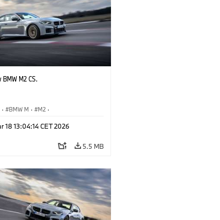
w BMW M2 CS.
S
·
BMW M
·
M2
·
Automobiles
r 18 13:04:14 CET 2026
5.5 MB