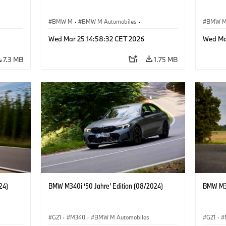
BMW M
·
BMW M Automobiles
·
BMW 
Sales, Marketing
·
Sales Worldwide
Sales, 
Wed Mar 25 14:58:32 CET 2026
Wed Ma
7.3 MB
1.75 MB
24)
BMW M340i ‘50 Jahre’ Edition (08/2024)
BMW M34
G21
·
M340
·
BMW M Automobiles
G21
·