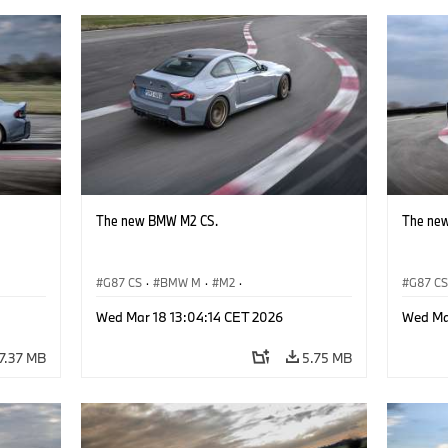
The new BMW M2 CS.
The ne
G87 CS
·
BMW M
·
M2
·
G87 C
BMW M Automobiles
BMW M 
Wed Mar 18 13:04:14 CET 2026
Wed Ma
7.37 MB
5.75 MB