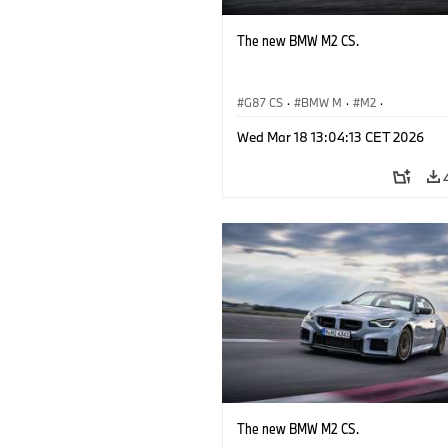
The new BMW M2 CS.
G87 CS
·
BMW M
·
M2
·
BMW M Automobiles
Wed Mar 18 13:04:13 CET 2026
The new BMW M2 CS.