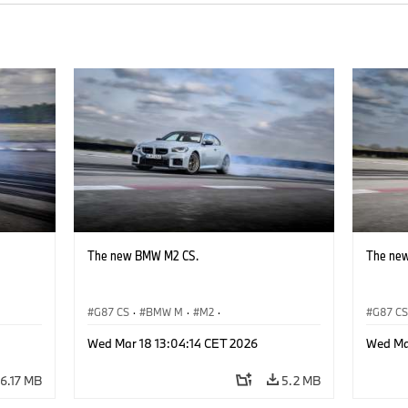
The new BMW M2 CS.
The ne
G87 CS
·
BMW M
·
M2
·
G87 C
BMW M Automobiles
BMW M 
Wed Mar 18 13:04:14 CET 2026
Wed Ma
6.17 MB
5.2 MB