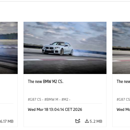
The new BMW M2 CS.
The ne
G87 CS
·
BMW M
·
M2
·
G87 C
BMW M Automobiles
BMW M 
Wed Mar 18 13:04:14 CET 2026
Wed Ma
6.17 MB
5.2 MB