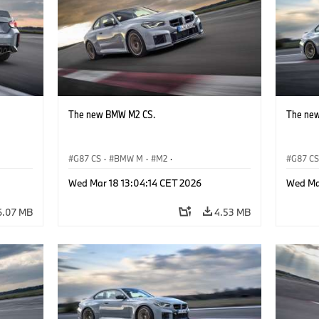
The new BMW M2 CS.
The ne
G87 CS
·
BMW M
·
M2
·
G87 C
BMW M Automobiles
BMW M 
Wed Mar 18 13:04:14 CET 2026
Wed Ma
6.07 MB
4.53 MB