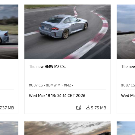
The new BMW M2 CS.
The ne
G87 CS
·
BMW M
·
M2
·
G87 C
BMW M Automobiles
BMW M 
Wed Mar 18 13:04:14 CET 2026
Wed Ma
7.37 MB
5.75 MB