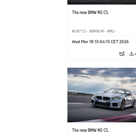
The new BMW M2 CS.
G87 CS
·
BMW M
·
M2
·
BMW M Automobiles
Wed Mar 18 13:04:13 CET 2026
The new BMW M2 CS.