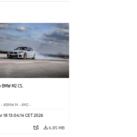
w BMW M2 CS.
S
·
BMW M
·
M2
·
Automobiles
r 18 13:04:14 CET 2026
6.85 MB