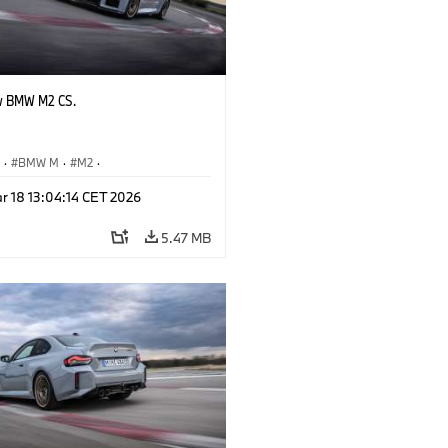
w BMW M2 CS.
S
·
BMW M
·
M2
·
Automobiles
r 18 13:04:14 CET 2026
5.47 MB