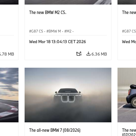
The new BMW M2 CS.
The ne
G87 CS
·
BMW M
·
M2
·
G87 C
BMW M Automobiles
BMW M 
Wed Mar 18 13:04:13 CET 2026
Wed Ma
4.78 MB
6.36 MB
The all-new BMW 7 (08/2026)
The new 
(07/202