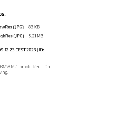
S.
owRes (JPG)
83 KB
ighRes (JPG)
5.21 MB
09:12:23 CEST 2023 | ID:
 BMW M2 Toronto Red - On
ving.