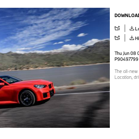
DOWNLOAD
L
H
Thu Jun 08 
P90497799
The all-new
Location, dri