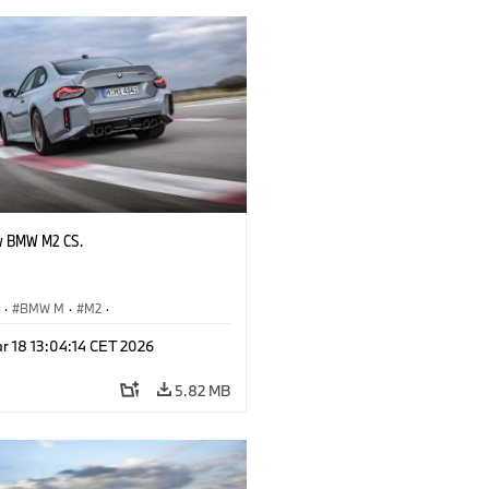
w BMW M2 CS.
S
·
BMW M
·
M2
·
Automobiles
r 18 13:04:14 CET 2026
5.82 MB