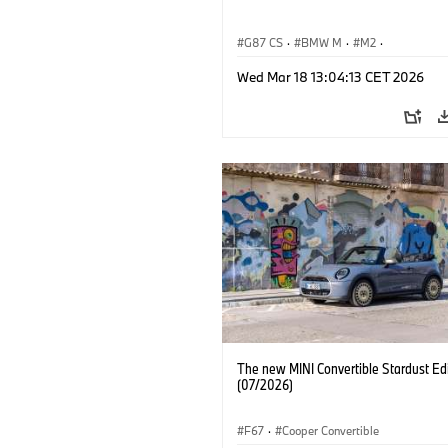
G87 CS
·
BMW M
·
M2
·
BMW M Automobiles
Wed Mar 18 13:04:13 CET 2026
The new MINI Convertible Stardust Edi
(07/2026)
F67
·
Cooper Convertible