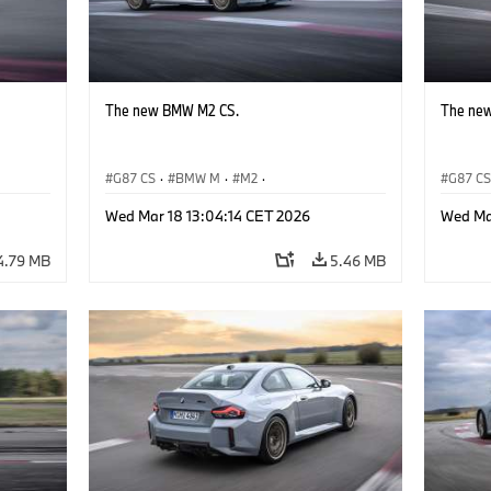
The new BMW M2 CS.
The ne
G87 CS
·
BMW M
·
M2
·
G87 C
BMW M Automobiles
BMW M 
Wed Mar 18 13:04:14 CET 2026
Wed Ma
4.79 MB
5.46 MB