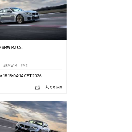
w BMW M2 CS.
S
·
BMW M
·
M2
·
Automobiles
r 18 13:04:14 CET 2026
5.5 MB