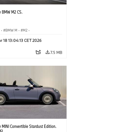
w BMW M2 CS.
S
·
BMW M
·
M2
·
Automobiles
r 18 13:04:13 CET 2026
7.5 MB
MINI Convertible Stardust Edition.
6)