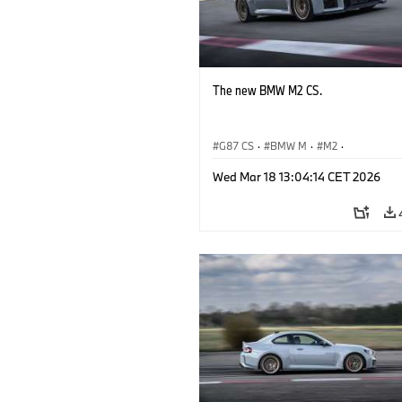
The new BMW M2 CS.
G87 CS
·
BMW M
·
M2
·
BMW M Automobiles
Wed Mar 18 13:04:14 CET 2026