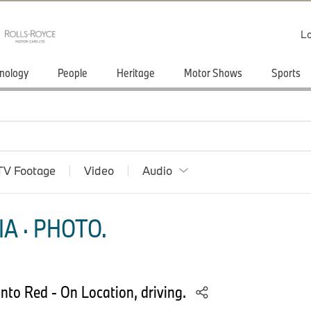
Lo
nology
People
Heritage
Motor Shows
Sports
TV Footage
Video
Audio
A · PHOTO.
to Red - On Location, driving.