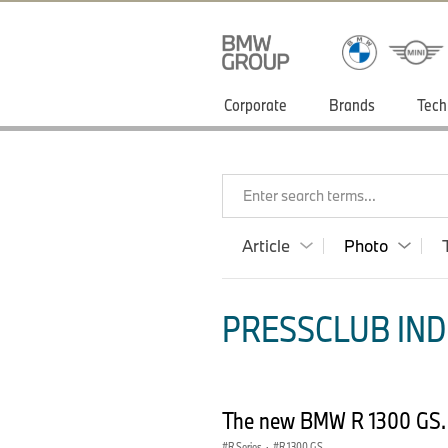
Corporate
Brands
Tech
Enter search terms...
Article
Photo
PRESSCLUB INDI
The new BMW R 1300 GS. 
R Series
·
R 1300 GS