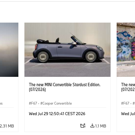
The new MINI Convertible Stardust Edition.
The new 
(07/2026)
(07/202
es
F67
·
Cooper Convertible
F67
·
Wed Jul 29 12:50:41 CEST 2026
Wed Jul
2.31 MB
1.1 MB