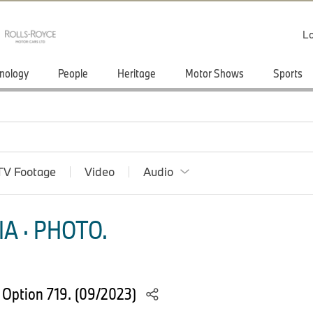
Lo
nology
People
Heritage
Motor Shows
Sports
TV Footage
Video
Audio
A · PHOTO.
Option 719. (09/2023)