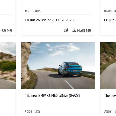
G06
·
X6
G06
·
Fri Jun 26 09:25:25 CEST 2026
Fri Jun
9.89 MB
14.63 MB
)
The new BMW X6 M60i xDrive (04/23)
The new
G06
·
X6
G06
·