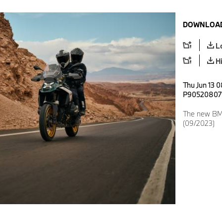
DOWNLOAD
L
H
Thu Jun 13 0
P90520807
The new BMW
(09/2023)