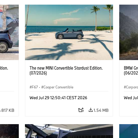
tion.
The new MINI Convertible Stardust Edition.
BMW Gro
(07/2026)
(06/202
F67
·
Cooper Convertible
Corpor
Wed Jul 29 12:50:41 CEST 2026
Wed Ju
817 KB
1.54 MB