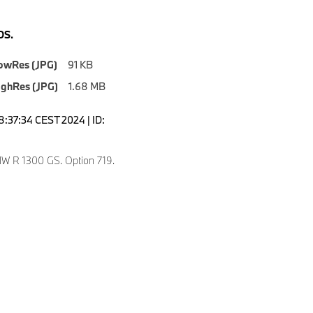
S.
owRes (JPG)
91 KB
ighRes (JPG)
1.68 MB
8:37:34 CEST 2024 | ID:
 R 1300 GS. Option 719.