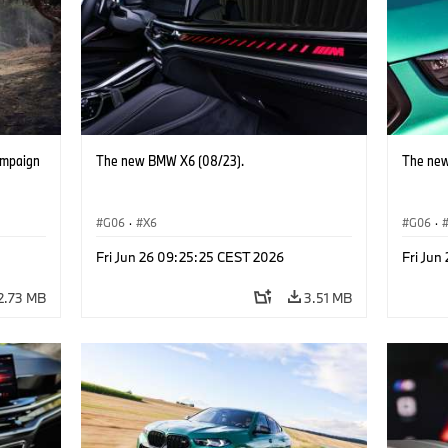
ampaign
The new BMW X6 (08/23).
The new
G06
·
X6
G06
·
Fri Jun 26 09:25:25 CEST 2026
Fri Jun
2.73 MB
3.51 MB