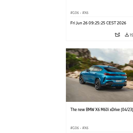
G06
·
X6
Fri Jun 26 09:25:25 CEST 2026
1
The new BMW X6 M60i xDrive (04/23
G06
·
X6