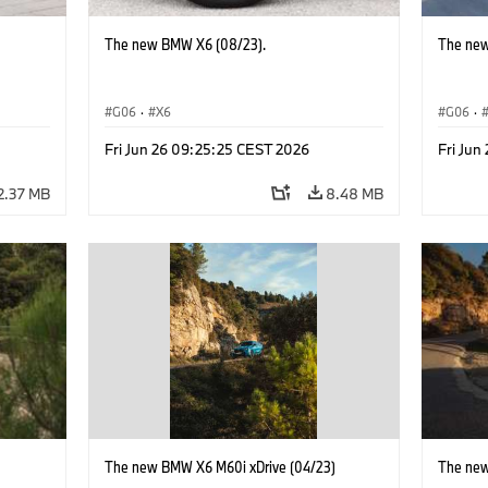
The new BMW X6 (08/23).
The new
G06
·
X6
G06
·
Fri Jun 26 09:25:25 CEST 2026
Fri Jun
2.37 MB
8.48 MB
)
The new BMW X6 M60i xDrive (04/23)
The new