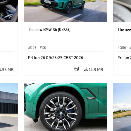
The new BMW X6 (08/23).
The new
G06
·
X6
G06
·
Fri Jun 26 09:25:25 CEST 2026
Fri Jun
6.35 MB
14.3 MB