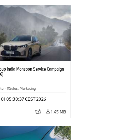
up India Monsoon Service Campaign
6)
ate
·
Sales, Marketing
l 01 05:30:37 CEST 2026
1.45 MB