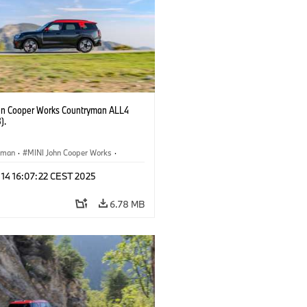
hn Cooper Works Countryman ALL4
).
yman
·
MINI John Cooper Works
·
ooper Works Countryman
 14 16:07:22 CEST 2025
6.78 MB