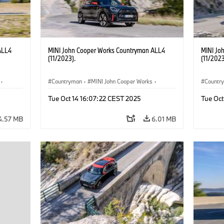
ALL4
MINI John Cooper Works Countryman ALL4
MINI Jo
(11/2023).
(11/2023
·
Countryman
·
MINI John Cooper Works
·
Countr
John Cooper Works Countryman
John C
Tue Oct 14 16:07:22 CEST 2025
Tue Oct
4.57 MB
6.01 MB