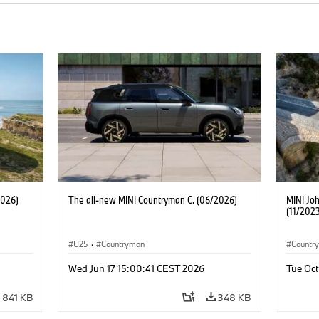
2026)
The all-new MINI Countryman C. (06/2026)
MINI Jo
(11/2023
U25
·
Countryman
Countr
John C
Wed Jun 17 15:00:41 CEST 2026
Tue Oct
841 KB
348 KB