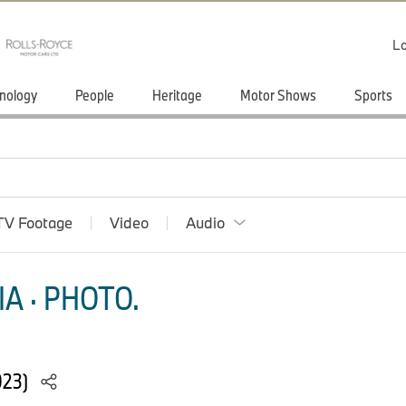
Lo
nology
People
Heritage
Motor Shows
Sports
TV Footage
Video
Audio
A · PHOTO.
023)