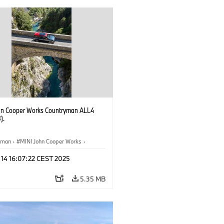
hn Cooper Works Countryman ALL4
).
yman
·
MINI John Cooper Works
·
ooper Works Countryman
 14 16:07:22 CEST 2025
5.35 MB