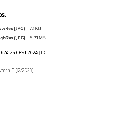
S.
owRes (JPG)
72 KB
ighRes (JPG)
5.21 MB
10:24:25 CEST 2024 | ID:
yman C (12/2023)