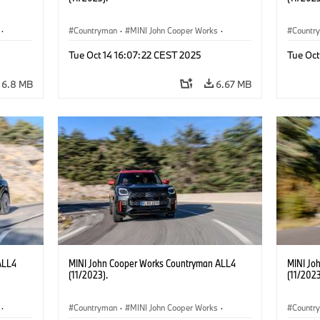
·
Countryman
·
MINI John Cooper Works
·
Countr
John Cooper Works Countryman
John C
Tue Oct 14 16:07:22 CEST 2025
Tue Oct
6.8 MB
6.67 MB
ALL4
MINI John Cooper Works Countryman ALL4
MINI Jo
(11/2023).
(11/2023
·
Countryman
·
MINI John Cooper Works
·
Countr