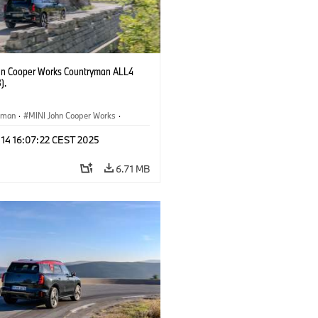
hn Cooper Works Countryman ALL4
).
yman
·
MINI John Cooper Works
·
ooper Works Countryman
 14 16:07:22 CEST 2025
6.71 MB