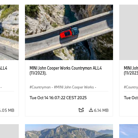
ALL4
MINI John Cooper Works Countryman ALL4
MINI Jo
(11/2023).
(11/2023
·
Countryman
·
MINI John Cooper Works
·
Countr
John Cooper Works Countryman
John C
Tue Oct 14 16:07:22 CEST 2025
Tue Oct
6.05 MB
6.14 MB