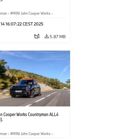
yman
·
MINI John Cooper Works
·
ooper Works Countryman
 14 16:07:22 CEST 2025
5.87 MB
hn Cooper Works Countryman ALL4
).
yman
·
MINI John Cooper Works
·