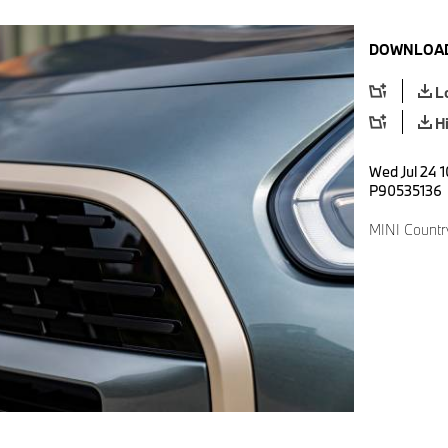
DOWNLOAD
L
H
Wed Jul 24 
P90535136
MINI Countr