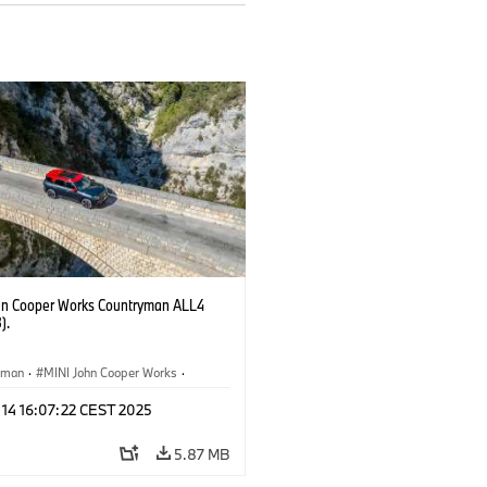
hn Cooper Works Countryman ALL4
).
yman
·
MINI John Cooper Works
·
ooper Works Countryman
 14 16:07:22 CEST 2025
5.87 MB