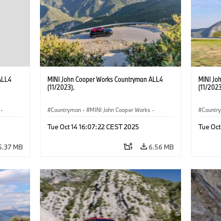
ALL4
MINI John Cooper Works Countryman ALL4
MINI Jo
(11/2023).
(11/2023
·
Countryman
·
MINI John Cooper Works
·
Countr
John Cooper Works Countryman
John C
Tue Oct 14 16:07:22 CEST 2025
Tue Oct
5.37 MB
6.56 MB