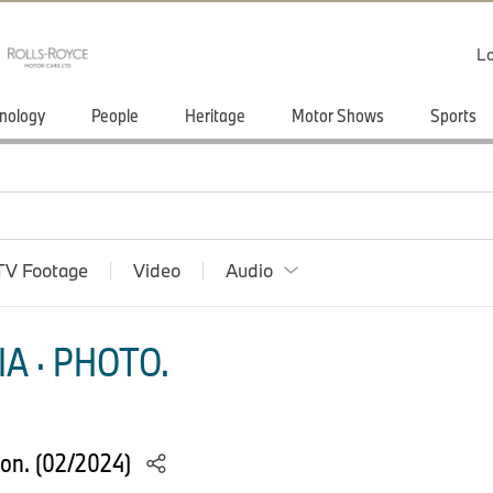
Lo
nology
People
Heritage
Motor Shows
Sports
TV Footage
Video
Audio
A · PHOTO.
ion. (02/2024)