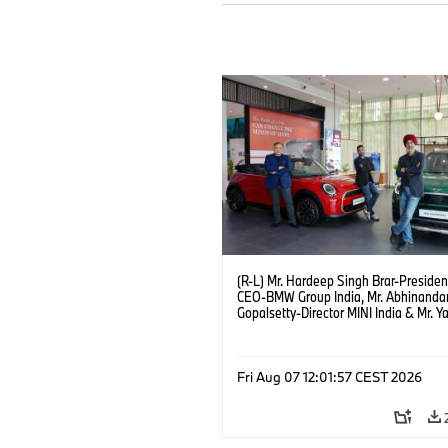
(R-L) Mr. Hardeep Singh Brar-Presiden
CEO-BMW Group India, Mr. Abhinanda
Gopalsetty-Director MINI India & Mr. Y
Kapur-Dealer Principal Deutsche Moto
the launch of MINI brand at Deutsche
Motoren’s Noida Dealership. (08/202
Fri Aug 07 12:01:57 CEST 2026