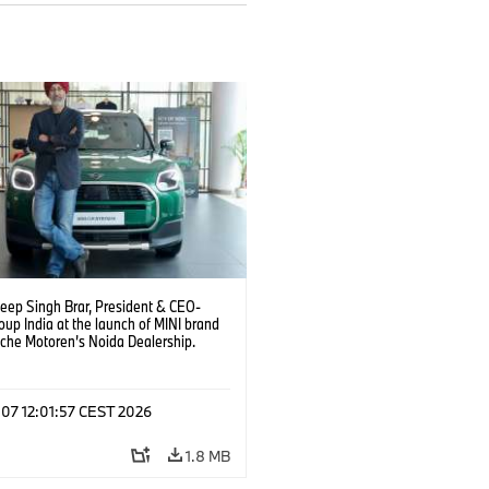
deep Singh Brar, President & CEO-
up India at the launch of MINI brand
sche Motoren’s Noida Dealership.
6)
 07 12:01:57 CEST 2026
1.8 MB