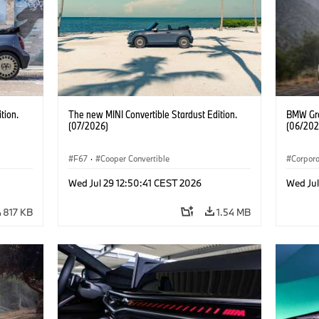
tion.
The new MINI Convertible Stardust Edition.
BMW Gro
(07/2026)
(06/202
F67
·
Cooper Convertible
Corpor
Wed Jul 29 12:50:41 CEST 2026
Wed Ju
817 KB
1.54 MB