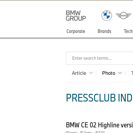
Corporate
Brands
Tech
Enter search terms...
Article
Photo
PRESSCLUB INDI
BMW CE 02 Highline vers
Scooter
·
C Series
·
CE 02