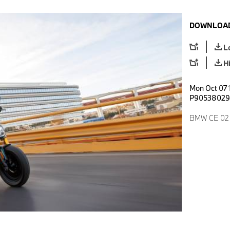
DOWNLOAD
L
H
Mon Oct 07 
P90538029
BMW CE 02 H