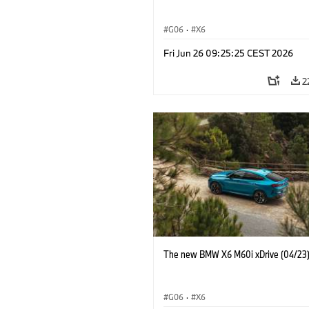
G06
·
X6
Fri Jun 26 09:25:25 CEST 2026
2
The new BMW X6 M60i xDrive (04/23
G06
·
X6