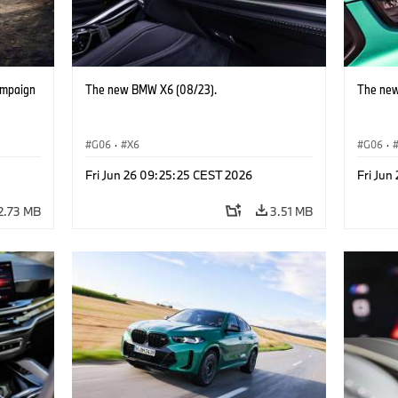
ampaign
The new BMW X6 (08/23).
The new
G06
·
X6
G06
·
Fri Jun 26 09:25:25 CEST 2026
Fri Jun
2.73 MB
3.51 MB