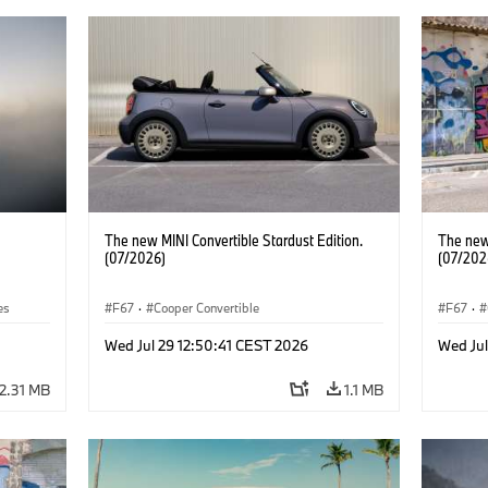
The new MINI Convertible Stardust Edition.
The new 
(07/2026)
(07/202
es
F67
·
Cooper Convertible
F67
·
Wed Jul 29 12:50:41 CEST 2026
Wed Jul
2.31 MB
1.1 MB