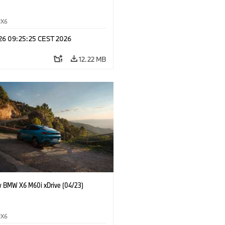
X6
 26 09:25:25 CEST 2026
12.22 MB
 BMW X6 M60i xDrive (04/23)
X6