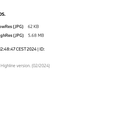
S.
owRes (JPG)
62 KB
ighRes (JPG)
5.68 MB
12:48:47 CEST 2024 | ID:
ighline version. (02/2024)