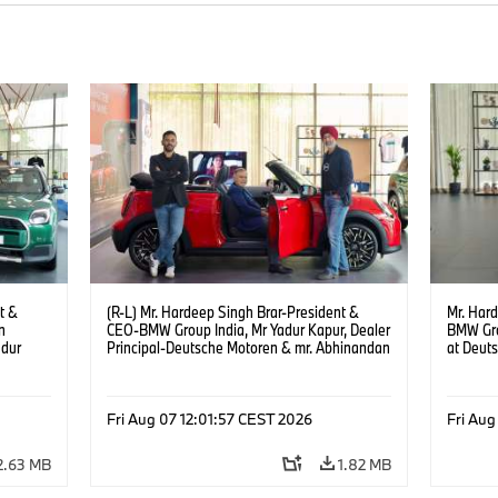
t &
(R-L) Mr. Hardeep Singh Brar-President &
Mr. Har
n
CEO-BMW Group India, Mr Yadur Kapur, Dealer
BMW Gro
adur
Principal-Deutsche Motoren & mr. Abhinandan
at Deut
ren at
Gopalsetty-Director MINI India at the launch of
(08/202
MINI brand at Deutsche Motoren’s Noida
6)
Dealership. (08/2026)
Fri Aug 07 12:01:57 CEST 2026
Fri Aug
2.63 MB
1.82 MB