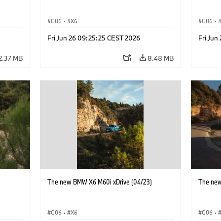
G06
·
X6
G06
·
Fri Jun 26 09:25:25 CEST 2026
Fri Jun
2.37 MB
8.48 MB
)
The new BMW X6 M60i xDrive (04/23)
The new
G06
·
X6
G06
·