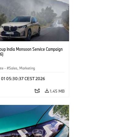
up India Monsoon Service Campaign
6)
ate
·
Sales, Marketing
l 01 05:30:37 CEST 2026
1.45 MB