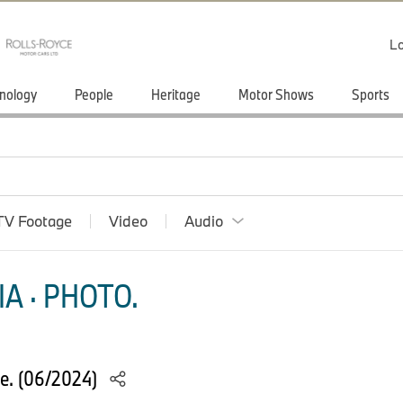
Lo
nology
People
Heritage
Motor Shows
Sports
TV Footage
Video
Audio
A · PHOTO.
e. (06/2024)