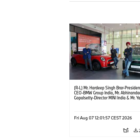
(R-L) Mr. Hardeep Singh Brar-Presiden
CEO-BMW Group India, Mr. Abhinanda
Gopalsetty-Director MINI India & Mr. Y
Kapur-Dealer Principal Deutsche Moto
the launch of MINI brand at Deutsche
Motoren’s Noida Dealership. (08/202
Fri Aug 07 12:01:57 CEST 2026