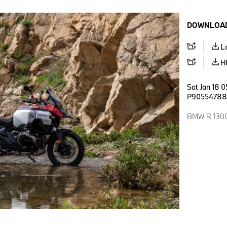
DOWNLOAD
L
H
Sat Jan 18 0
P90554788
BMW R 1300