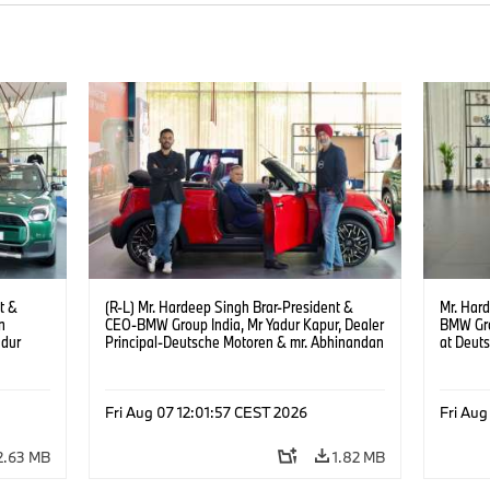
t &
(R-L) Mr. Hardeep Singh Brar-President &
Mr. Har
n
CEO-BMW Group India, Mr Yadur Kapur, Dealer
BMW Gro
adur
Principal-Deutsche Motoren & mr. Abhinandan
at Deut
ren at
Gopalsetty-Director MINI India at the launch of
(08/202
MINI brand at Deutsche Motoren’s Noida
6)
Dealership. (08/2026)
Fri Aug 07 12:01:57 CEST 2026
Fri Aug
2.63 MB
1.82 MB