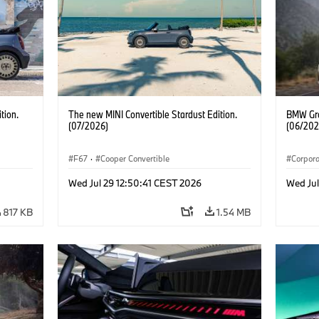
tion.
The new MINI Convertible Stardust Edition.
BMW Gro
(07/2026)
(06/202
F67
·
Cooper Convertible
Corpor
Wed Jul 29 12:50:41 CEST 2026
Wed Ju
817 KB
1.54 MB