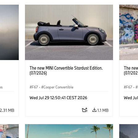
The new MINI Convertible Stardust Edition.
The new 
(07/2026)
(07/202
es
F67
·
Cooper Convertible
F67
·
Wed Jul 29 12:50:41 CEST 2026
Wed Jul
2.31 MB
1.1 MB