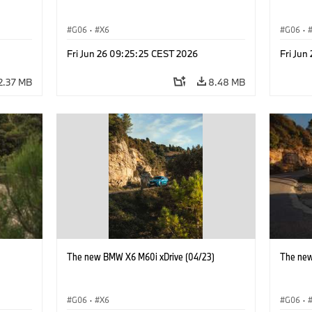
G06
·
X6
G06
·
Fri Jun 26 09:25:25 CEST 2026
Fri Jun
2.37 MB
8.48 MB
)
The new BMW X6 M60i xDrive (04/23)
The new
G06
·
X6
G06
·