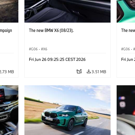
ampaign
The new BMW X6 (08/23).
The new
G06
·
X6
G06
·
Fri Jun 26 09:25:25 CEST 2026
Fri Jun
2.73 MB
3.51 MB