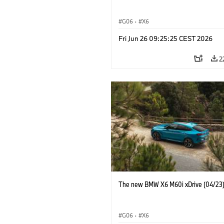
G06
·
X6
Fri Jun 26 09:25:25 CEST 2026
2
The new BMW X6 M60i xDrive (04/23
G06
·
X6