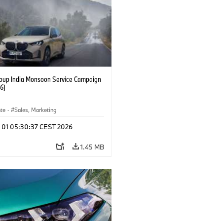
up India Monsoon Service Campaign
6)
ate
·
Sales, Marketing
l 01 05:30:37 CEST 2026
1.45 MB