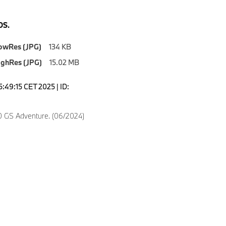
S.
owRes (JPG)
134 KB
ighRes (JPG)
15.02 MB
5:49:15 CET 2025 | ID:
 GS Adventure. (06/2024)