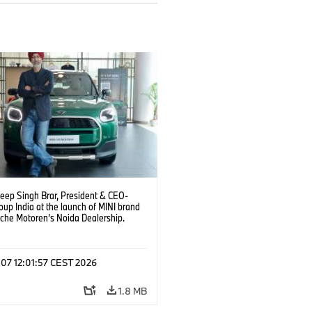
deep Singh Brar, President & CEO-
up India at the launch of MINI brand
sche Motoren’s Noida Dealership.
6)
 07 12:01:57 CEST 2026
1.8 MB