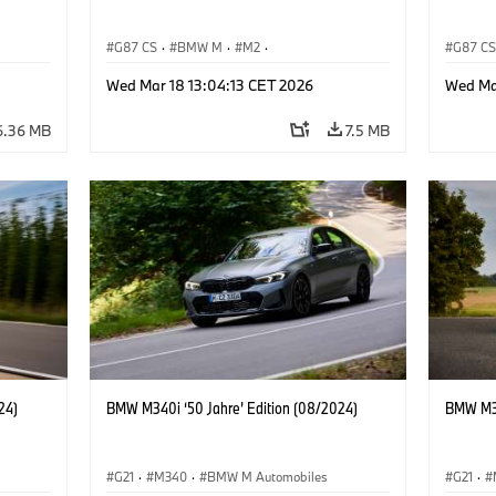
G87 CS
·
BMW M
·
M2
·
G87 C
BMW M Automobiles
BMW M 
Wed Mar 18 13:04:13 CET 2026
Wed Ma
6.36 MB
7.5 MB
24)
BMW M340i ‘50 Jahre’ Edition (08/2024)
BMW M34
G21
·
M340
·
BMW M Automobiles
G21
·