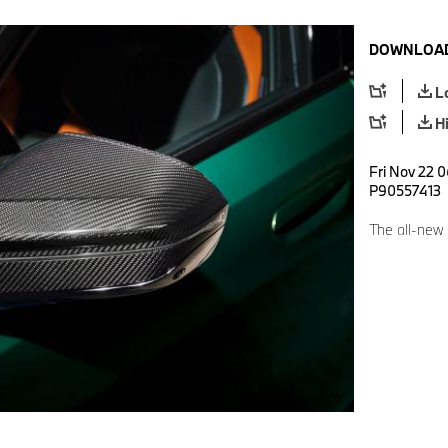
DOWNLOAD
L
H
Fri Nov 22 0
P90557413
The all-ne