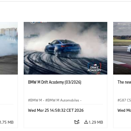
BMW M Drift Academy (03/2026)
The ne
BMW M
·
BMW M Automobiles
·
G87 C
Sales, Marketing
·
Sales Worldwide
BMW M 
Wed Mar 25 14:58:32 CET 2026
Wed Ma
1.75 MB
1.29 MB