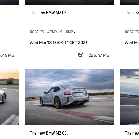
The new BMW M2 CS.
The ne
G87 CS
·
BMW M
·
M2
·
G87 C
BMW M Automobiles
BMW M 
Wed Mar 18 13:04:14 CET 2026
Wed Ma
5.46 MB
5.47 MB
The new BMW M2 CS.
The ne