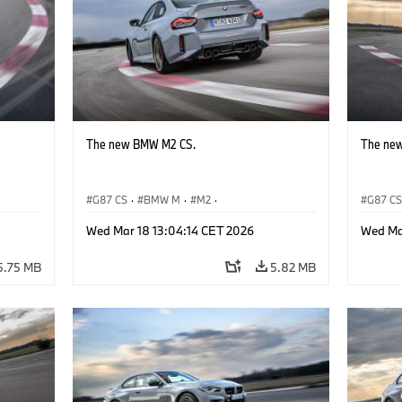
The new BMW M2 CS.
The ne
G87 CS
·
BMW M
·
M2
·
G87 C
BMW M Automobiles
BMW M 
Wed Mar 18 13:04:14 CET 2026
Wed Ma
5.75 MB
5.82 MB