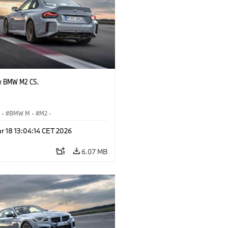
w BMW M2 CS.
S
·
BMW M
·
M2
·
Automobiles
r 18 13:04:14 CET 2026
6.07 MB