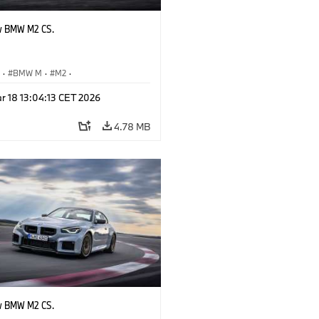
w BMW M2 CS.
S
·
BMW M
·
M2
·
Automobiles
r 18 13:04:13 CET 2026
4.78 MB
w BMW M2 CS.