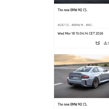
The new BMW M2 CS.
G87 CS
·
BMW M
·
M2
·
BMW M Automobiles
Wed Mar 18 13:04:14 CET 2026
The new BMW M2 CS.