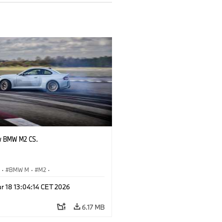
w BMW M2 CS.
S
·
BMW M
·
M2
·
Automobiles
r 18 13:04:14 CET 2026
6.17 MB