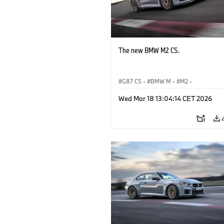
The new BMW M2 CS.
G87 CS
·
BMW M
·
M2
·
BMW M Automobiles
Wed Mar 18 13:04:14 CET 2026