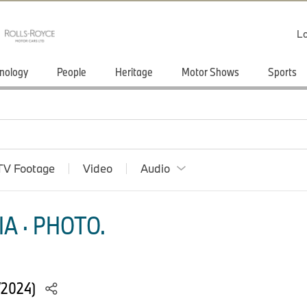
Lo
nology
People
Heritage
Motor Shows
Sports
TV Footage
Video
Audio
A · PHOTO.
/2024)