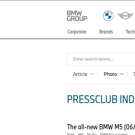
Corporate
Brands
Tech
Enter search terms...
Article
Photo
PRESSCLUB INDI
The all-new BMW M5 (06
G90
·
M5
·
Sedan
·
BMW M Automobiles