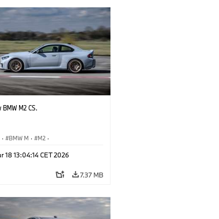
w BMW M2 CS.
S
·
BMW M
·
M2
·
Automobiles
r 18 13:04:14 CET 2026
7.37 MB