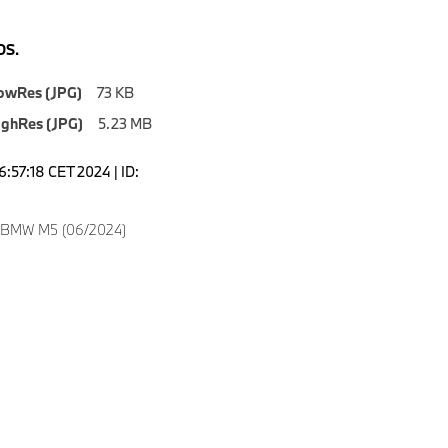
S.
owRes (JPG)
73 KB
ighRes (JPG)
5.23 MB
6:57:18 CET 2024 | ID:
w BMW M5 (06/2024)