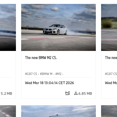
The new BMW M2 CS.
The ne
G87 CS
·
BMW M
·
M2
·
G87 C
BMW M Automobiles
BMW M 
Wed Mar 18 13:04:14 CET 2026
Wed Ma
5.2 MB
6.85 MB