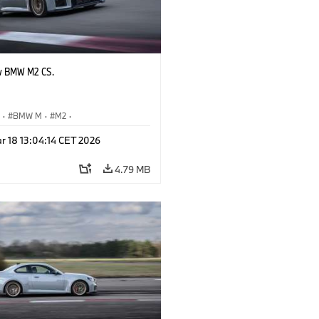
w BMW M2 CS.
S
·
BMW M
·
M2
·
Automobiles
r 18 13:04:14 CET 2026
4.79 MB