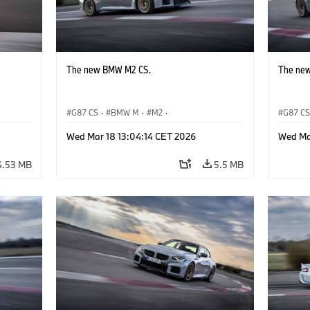
The new BMW M2 CS.
The ne
G87 CS
·
BMW M
·
M2
·
G87 C
BMW M Automobiles
BMW M 
Wed Mar 18 13:04:14 CET 2026
Wed Ma
4.53 MB
5.5 MB