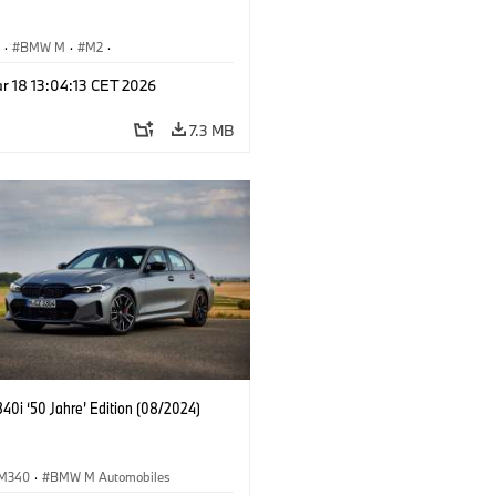
S
·
BMW M
·
M2
·
Automobiles
r 18 13:04:13 CET 2026
7.3 MB
0i ‘50 Jahre’ Edition (08/2024)
M340
·
BMW M Automobiles