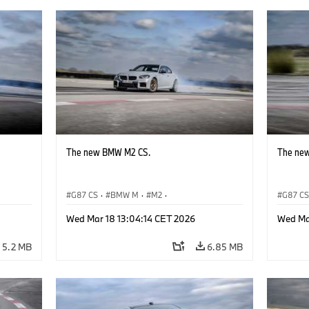
The new BMW M2 CS.
The ne
G87 CS
·
BMW M
·
M2
·
G87 C
BMW M Automobiles
BMW M 
Wed Mar 18 13:04:14 CET 2026
Wed Ma
5.2 MB
6.85 MB