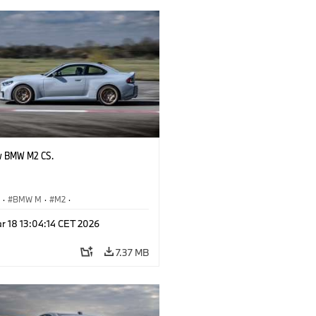
w BMW M2 CS.
S
·
BMW M
·
M2
·
Automobiles
r 18 13:04:14 CET 2026
7.37 MB