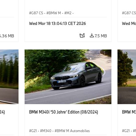
G87 CS
·
BMW M
·
M2
·
G87 C
BMW M Automobiles
BMW M 
Wed Mar 18 13:04:13 CET 2026
Wed Ma
6.36 MB
7.5 MB
24)
BMW M340i ‘50 Jahre’ Edition (08/2024)
BMW M34
G21
·
M340
·
BMW M Automobiles
G21
·