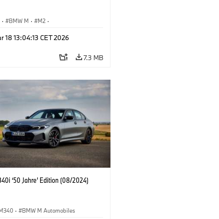
S
·
BMW M
·
M2
·
Automobiles
r 18 13:04:13 CET 2026
7.3 MB
0i ‘50 Jahre’ Edition (08/2024)
M340
·
BMW M Automobiles