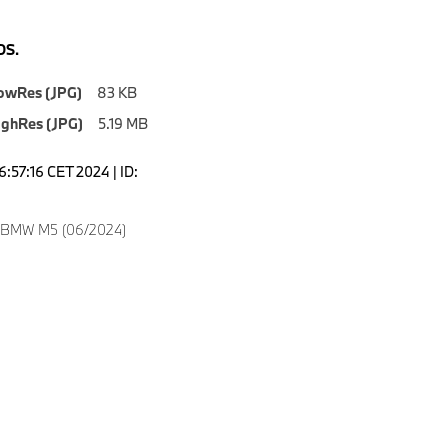
S.
owRes (JPG)
83 KB
ighRes (JPG)
5.19 MB
6:57:16 CET 2024 | ID:
w BMW M5 (06/2024)