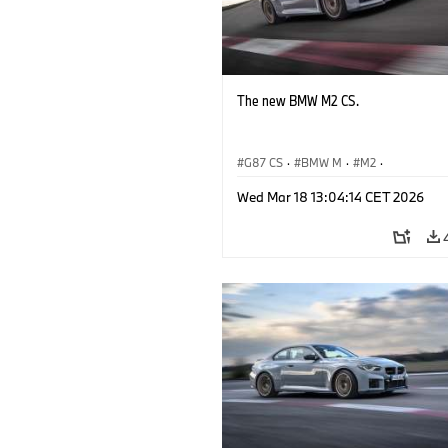
The new BMW M2 CS.
G87 CS
·
BMW M
·
M2
·
BMW M Automobiles
Wed Mar 18 13:04:14 CET 2026