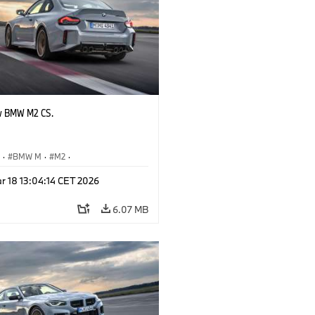
w BMW M2 CS.
S
·
BMW M
·
M2
·
Automobiles
r 18 13:04:14 CET 2026
6.07 MB