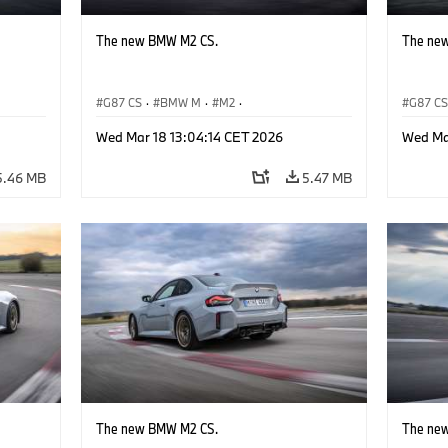
The new BMW M2 CS.
The ne
G87 CS
·
BMW M
·
M2
·
G87 C
BMW M Automobiles
BMW M 
Wed Mar 18 13:04:14 CET 2026
Wed Ma
5.46 MB
5.47 MB
The new BMW M2 CS.
The ne