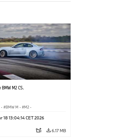
w BMW M2 CS.
S
·
BMW M
·
M2
·
Automobiles
r 18 13:04:14 CET 2026
6.17 MB