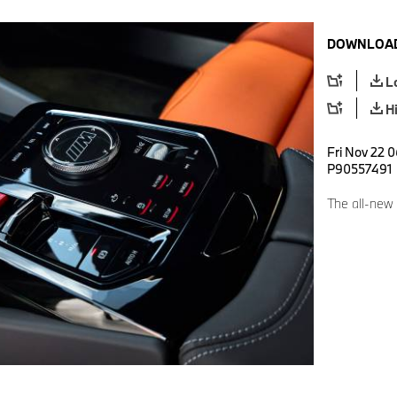
DOWNLOAD
L
H
Fri Nov 22 0
P90557491
The all-ne