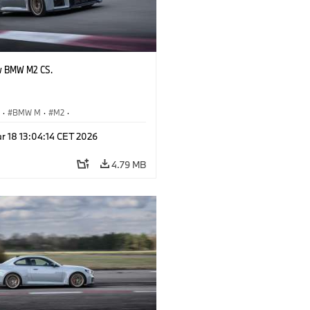
w BMW M2 CS.
S
·
BMW M
·
M2
·
Automobiles
r 18 13:04:14 CET 2026
4.79 MB