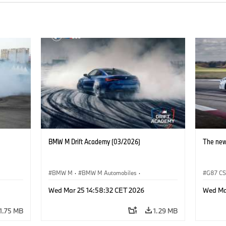
BMW M Drift Academy (03/2026)
The ne
BMW M
·
BMW M Automobiles
·
G87 C
Sales, Marketing
·
Sales Worldwide
BMW M 
Wed Mar 25 14:58:32 CET 2026
Wed Ma
1.75 MB
1.29 MB