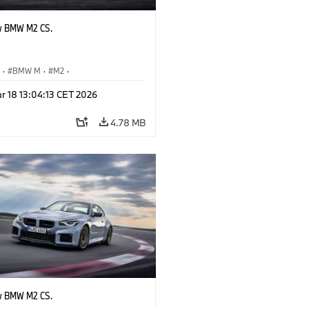
w BMW M2 CS.
S
·
BMW M
·
M2
·
Automobiles
r 18 13:04:13 CET 2026
4.78 MB
w BMW M2 CS.