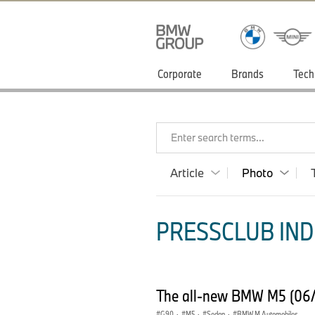
Corporate
Brands
Tech
Enter search terms...
Article
Photo
PRESSCLUB INDI
The all-new BMW M5 (06
G90
·
M5
·
Sedan
·
BMW M Automobiles