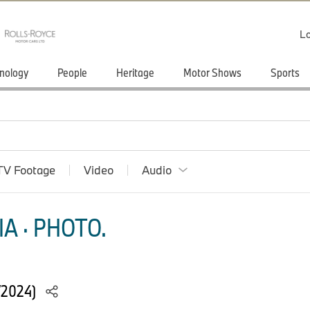
Lo
nology
People
Heritage
Motor Shows
Sports
TV Footage
Video
Audio
A · PHOTO.
/2024)