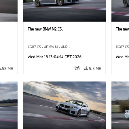
The new BMW M2 CS.
The ne
G87 CS
·
BMW M
·
M2
·
G87 C
BMW M Automobiles
BMW M 
Wed Mar 18 13:04:14 CET 2026
Wed Ma
4.53 MB
5.5 MB