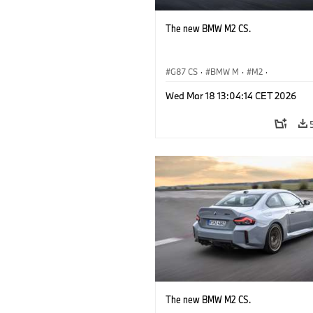
The new BMW M2 CS.
G87 CS
·
BMW M
·
M2
·
BMW M Automobiles
Wed Mar 18 13:04:14 CET 2026
The new BMW M2 CS.