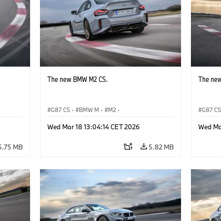
The new BMW M2 CS.
The ne
G87 CS
·
BMW M
·
M2
·
G87 C
BMW M Automobiles
BMW M 
Wed Mar 18 13:04:14 CET 2026
Wed Ma
5.75 MB
5.82 MB