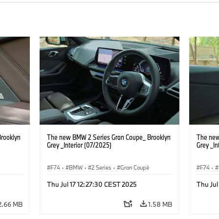
rooklyn
The new BMW 2 Series Gran Coupe_ Brooklyn
The new
Grey _Interior (07/2025)
Grey _In
F74
·
BMW
·
2 Series
·
Gran Coupé
F74
·
Thu Jul 17 12:27:30 CEST 2025
Thu Jul
2.66 MB
1.58 MB