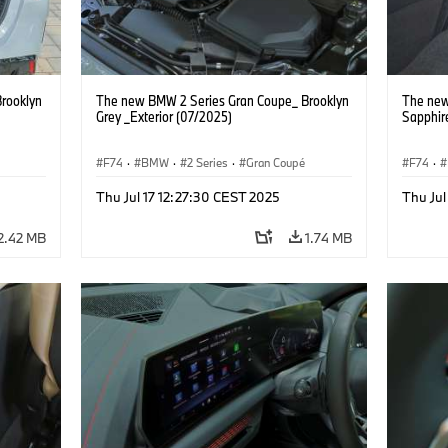
rooklyn
The new BMW 2 Series Gran Coupe_ Brooklyn
The new
Grey _Exterior (07/2025)
Sapphire
F74
·
BMW
·
2 Series
·
Gran Coupé
F74
·
Thu Jul 17 12:27:30 CEST 2025
Thu Jul
2.42 MB
1.74 MB