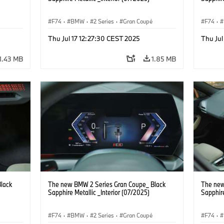
F74
·
BMW
·
2 Series
·
Gran Coupé
F74
·
Thu Jul 17 12:27:30 CEST 2025
Thu Jul
1.43 MB
1.85 MB
lack
The new BMW 2 Series Gran Coupe_ Black
The new
Sapphire Metallic _Interior (07/2025)
Sapphire
F74
·
BMW
·
2 Series
·
Gran Coupé
F74
·