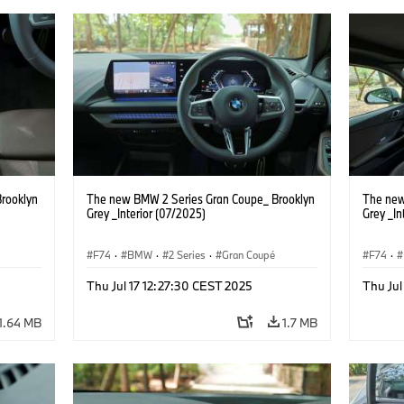
rooklyn
The new BMW 2 Series Gran Coupe_ Brooklyn
The new
Grey _Interior (07/2025)
Grey _In
F74
·
BMW
·
2 Series
·
Gran Coupé
F74
·
Thu Jul 17 12:27:30 CEST 2025
Thu Jul
1.64 MB
1.7 MB