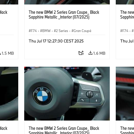
lack
The new BMW 2 Series Gran Coupe_ Black
The new
Sapphire Metallic _Interior (07/2025)
Sapphire
F74
·
BMW
·
2 Series
·
Gran Coupé
F74
·
Thu Jul 17 12:27:30 CEST 2025
Thu Jul
1.5 MB
1.6 MB
lack
The new BMW 2 Series Gran Coupe_ Black
The new
Sapphire Metallic _Interior (07/2025)
Sapphire