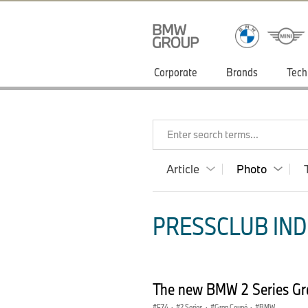
Corporate
Brands
Tech
Enter search terms...
Article
Photo
PRESSCLUB INDI
The new BMW 2 Series Gr
F74
·
2 Series
·
Gran Coupé
·
BMW