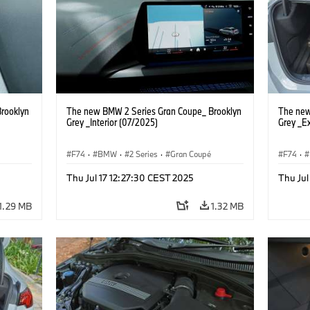
rooklyn
The new BMW 2 Series Gran Coupe_ Brooklyn
The new
Grey _Interior (07/2025)
Grey _Ex
F74
·
BMW
·
2 Series
·
Gran Coupé
F74
·
Thu Jul 17 12:27:30 CEST 2025
Thu Jul
1.29 MB
1.32 MB