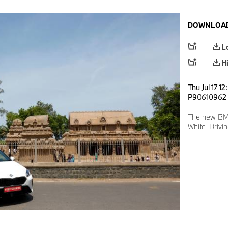
DOWNLOAD
L
H
Thu Jul 17 1
P90610962
The new BM
White_Drivi