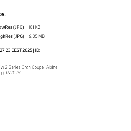
S.
owRes (JPG)
101 KB
ighRes (JPG)
6.05 MB
2:27:23 CEST 2025 | ID:
W 2 Series Gran Coupe_Alpine
ng (07/2025)