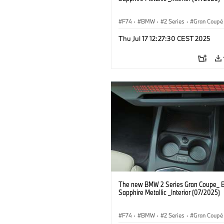
F74
·
BMW
·
2 Series
·
Gran Coupé
Thu Jul 17 12:27:30 CEST 2025
The new BMW 2 Series Gran Coupe_ B
Sapphire Metallic _Interior (07/2025)
F74
·
BMW
·
2 Series
·
Gran Coupé