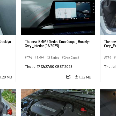
rooklyn
The new BMW 2 Series Gran Coupe_ Brooklyn
The new
Grey _Interior (07/2025)
Grey _Ex
F74
·
BMW
·
2 Series
·
Gran Coupé
F74
·
Thu Jul 17 12:27:30 CEST 2025
Thu Jul
1.29 MB
1.32 MB