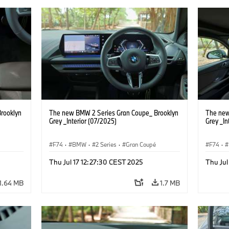
rooklyn
The new BMW 2 Series Gran Coupe_ Brooklyn
The new
Grey _Interior (07/2025)
Grey _In
F74
·
BMW
·
2 Series
·
Gran Coupé
F74
·
Thu Jul 17 12:27:30 CEST 2025
Thu Jul
1.64 MB
1.7 MB