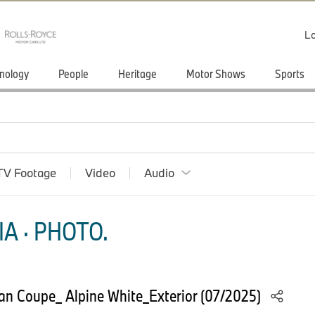
Lo
nology
People
Heritage
Motor Shows
Sports
TV Footage
Video
Audio
A · PHOTO.
n Coupe_ Alpine White_Exterior (07/2025)