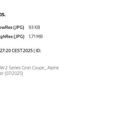
S.
owRes (JPG)
93 KB
ighRes (JPG)
1.71 MB
2:27:20 CEST 2025 | ID:
 2 Series Gran Coupe_ Alpine
or (07/2025)