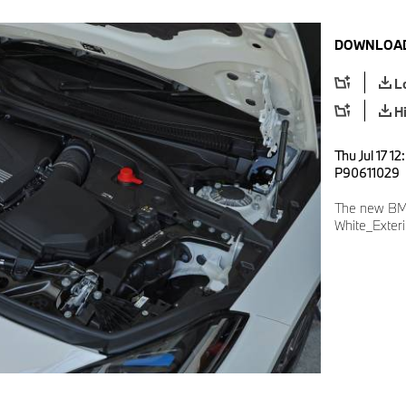
DOWNLOAD
L
H
Thu Jul 17 1
P90611029
The new BMW
White_Exteri