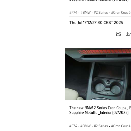
F74
·
BMW
·
2 Series
·
Gran Coupé
Thu Jul 17 12:27:30 CEST 2025
The new BMW 2 Series Gran Coupe_ B
Sapphire Metallic _Interior (07/2025)
F74
·
BMW
·
2 Series
·
Gran Coupé