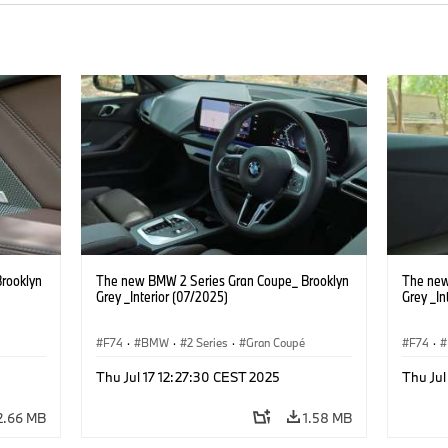
rooklyn
The new BMW 2 Series Gran Coupe_ Brooklyn
The new
Grey _Interior (07/2025)
Grey _In
F74
·
BMW
·
2 Series
·
Gran Coupé
F74
·
Thu Jul 17 12:27:30 CEST 2025
Thu Jul
2.66 MB
1.58 MB