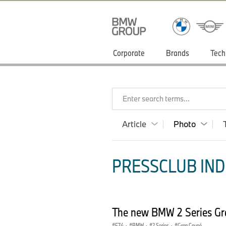
Corporate
Brands
Tech
Enter search terms...
Article
Photo
PRESSCLUB INDI
The new BMW 2 Series Gra
F74
·
BMW
·
2 Series
·
Gran Coupé