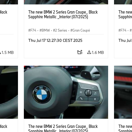
lack
The new BMW 2 Series Gran Coupe_ Black
The new
Sapphire Metallic _Interior (07/2025)
Sapphire
F74
·
BMW
·
2 Series
·
Gran Coupé
F74
·
Thu Jul 17 12:27:30 CEST 2025
Thu Jul
1.5 MB
1.6 MB
lack
The new BMW 2 Series Gran Coupe_ Black
The new
Sapphire Metallic _Interior (07/2025)
Sapphire