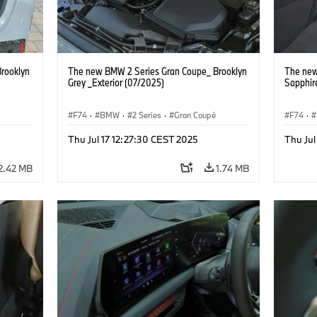
rooklyn
The new BMW 2 Series Gran Coupe_ Brooklyn
The new
Grey _Exterior (07/2025)
Sapphire
F74
·
BMW
·
2 Series
·
Gran Coupé
F74
·
Thu Jul 17 12:27:30 CEST 2025
Thu Jul
2.42 MB
1.74 MB