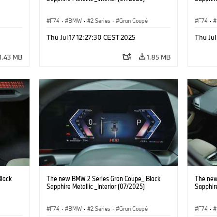
F74
·
BMW
·
2 Series
·
Gran Coupé
F74
·
Thu Jul 17 12:27:30 CEST 2025
Thu Jul
1.43 MB
1.85 MB
lack
The new BMW 2 Series Gran Coupe_ Black
The new
Sapphire Metallic _Interior (07/2025)
Sapphire
F74
·
BMW
·
2 Series
·
Gran Coupé
F74
·