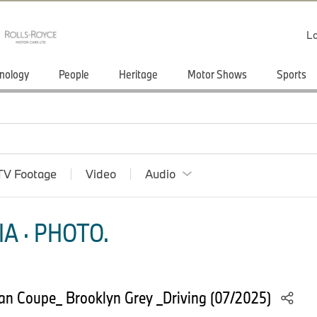
Lo
nology
People
Heritage
Motor Shows
Sports
TV Footage
Video
Audio
A · PHOTO.
an Coupe_ Brooklyn Grey _Driving (07/2025)