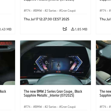
F74
·
BMW
·
2 Series
·
Gran Coupé
F74
·
Thu Jul 17 12:27:30 CEST 2025
Thu Jul
1.43 MB
1.85 MB
lack
The new BMW 2 Series Gran Coupe_ Black
The new
Sapphire Metallic _Interior (07/2025)
Sapphire
F74
·
BMW
·
2 Series
·
Gran Coupé
F74
·