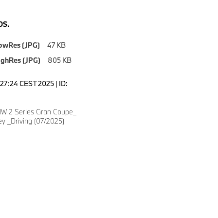
S.
owRes (JPG)
47 KB
ighRes (JPG)
805 KB
2:27:24 CEST 2025 | ID:
W 2 Series Gran Coupe_
ey _Driving (07/2025)