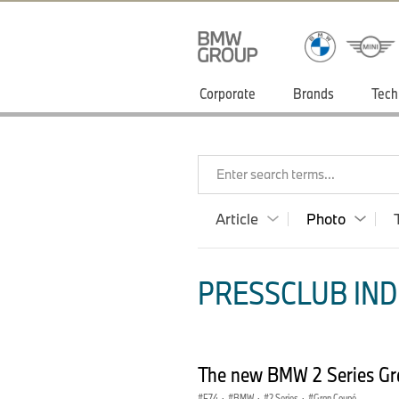
Corporate
Brands
Tech
Enter search terms...
Article
Photo
PRESSCLUB INDI
The new BMW 2 Series Gr
F74
·
BMW
·
2 Series
·
Gran Coupé