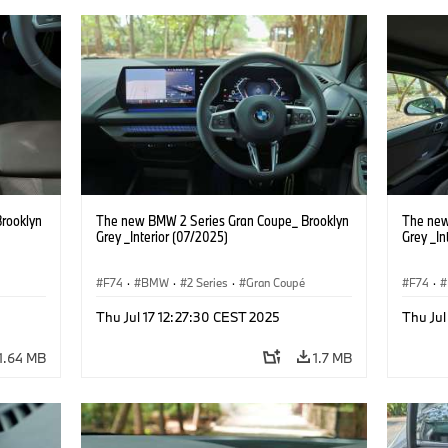
rooklyn
The new BMW 2 Series Gran Coupe_ Brooklyn
The new
Grey _Interior (07/2025)
Grey _In
F74
·
BMW
·
2 Series
·
Gran Coupé
F74
·
Thu Jul 17 12:27:30 CEST 2025
Thu Jul
1.64 MB
1.7 MB