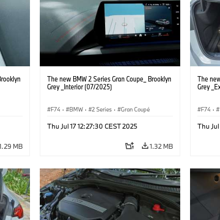
rooklyn
The new BMW 2 Series Gran Coupe_ Brooklyn
The new
Grey _Interior (07/2025)
Grey _Ex
F74
·
BMW
·
2 Series
·
Gran Coupé
F74
·
Thu Jul 17 12:27:30 CEST 2025
Thu Jul
1.29 MB
1.32 MB