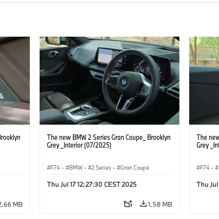
rooklyn
The new BMW 2 Series Gran Coupe_ Brooklyn
The new
Grey _Interior (07/2025)
Grey _In
F74
·
BMW
·
2 Series
·
Gran Coupé
F74
·
Thu Jul 17 12:27:30 CEST 2025
Thu Jul
2.66 MB
1.58 MB