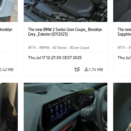
rooklyn
The new BMW 2 Series Gran Coupe_ Brooklyn
The new
Grey _Exterior (07/2025)
Sapphire
F74
·
BMW
·
2 Series
·
Gran Coupé
F74
·
Thu Jul 17 12:27:30 CEST 2025
Thu Jul
2.42 MB
1.74 MB