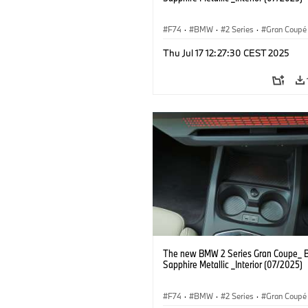
F74
·
BMW
·
2 Series
·
Gran Coupé
Thu Jul 17 12:27:30 CEST 2025
The new BMW 2 Series Gran Coupe_ B
Sapphire Metallic _Interior (07/2025)
F74
·
BMW
·
2 Series
·
Gran Coupé