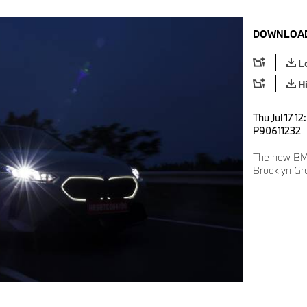
DOWNLOAD
L
H
Thu Jul 17 1
P90611232
The new BM
Brooklyn Gr