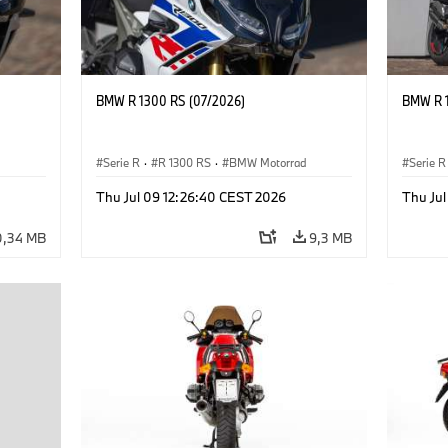
BMW R 1300 RS (07/2026)
BMW R 1
Serie R
·
R 1300 RS
·
BMW Motorrad
Serie R
Thu Jul 09 12:26:40 CEST 2026
Thu Ju
0,34 MB
9,3 MB