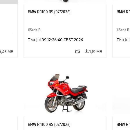
BMW R 1100 RS (07/2026)
BMW R 1
Serie R
Serie R
Thu Jul 09 12:26:40 CEST 2026
Thu Ju
9,45 MB
1,19 MB
BMW R 1100 RS (07/2026)
BMW R 1