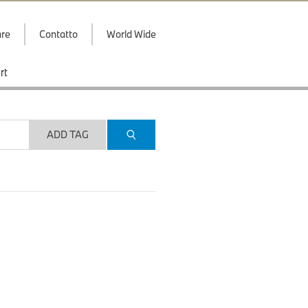
are
Contatto
World Wide
rt
ADD TAG