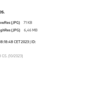
S.
owRes (JPG)
71 KB
ighRes (JPG)
6,46 MB
18:18:48 CET 2023 | ID:
 GS. (10/2023)