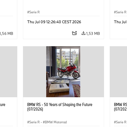
Serie R
Serie R
Thu Jul 09 12:26:40 CEST 2026
Thu Ju
1,56 MB
1,53 MB
ture
BMW RS - 50 Years of Shaping the Future
BMW RS 
(07/2026)
(07/202
Serie R
·
BMW Motorrad
Serie R