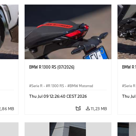
BMW R 1300 RS (07/2026)
BMW R 1
Serie R
·
R 1300 RS
·
BMW Motorrad
Serie R
Thu Jul 09 12:26:40 CEST 2026
Thu Ju
2,86 MB
11,23 MB