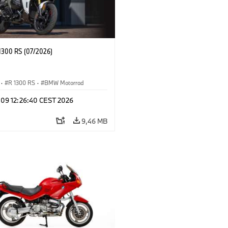
300 RS (07/2026)
·
R 1300 RS
·
BMW Motorrad
l 09 12:26:40 CEST 2026
9,46 MB