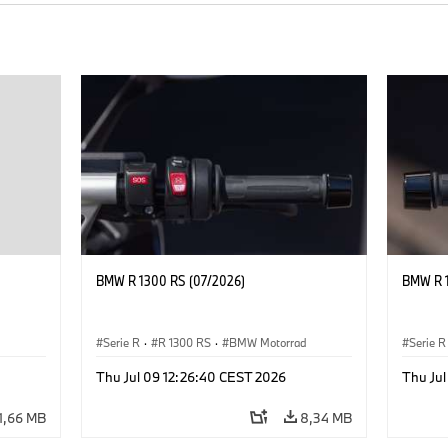
BMW R 1300 RS (07/2026)
BMW R 1
Serie R
·
R 1300 RS
·
BMW Motorrad
Serie R
Thu Jul 09 12:26:40 CEST 2026
Thu Ju
1,66 MB
8,34 MB