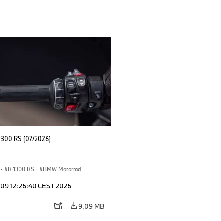
300 RS (07/2026)
·
R 1300 RS
·
BMW Motorrad
l 09 12:26:40 CEST 2026
9,09 MB