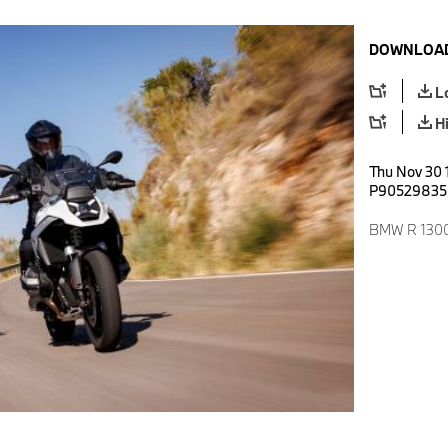
DOWNLOAD
L
H
Thu Nov 30 
P90529835
BMW R 1300