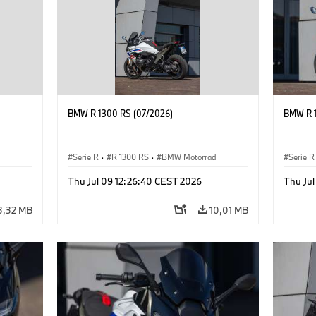
BMW R 1300 RS (07/2026)
BMW R 1
Serie R
·
R 1300 RS
·
BMW Motorrad
Serie R
Thu Jul 09 12:26:40 CEST 2026
Thu Ju
3,32 MB
10,01 MB