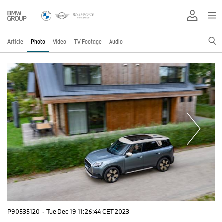
Article
Photo
Video
TV Footage
Audio
P90535120
·
Tue Dec 19 11:26:44 CET 2023