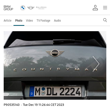
Article
Photo
Video
TV Footage
Audio
P90535140
·
Tue Dec 19 11:26:44 CET 2023