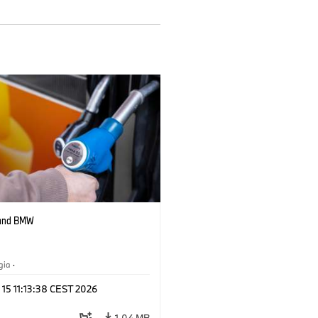
 and BMW
gia
·
 di propulsione alternativi, mobilità del
 15 11:13:38 CEST 2026
1,04 MB