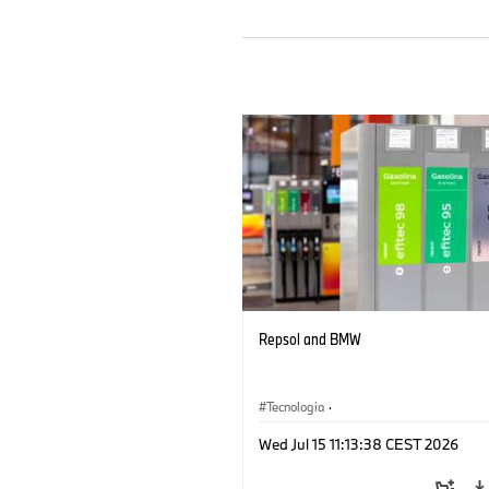
Repsol and BMW
Tecnologia
·
Sistemi di propulsione alternativi, mobil
Wed Jul 15 11:13:38 CEST 2026
futuro