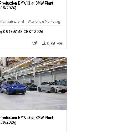
f Production BMW i3 at BMW Plant
(08/2026)
ffari istituzionali
·
Vendite e Marketing
imenti produttivi
·
Sedi
·
i3
·
BMW i
g 06 15:51:13 CEST 2026
9,36 MB
f Production BMW i3 at BMW Plant
(08/2026)