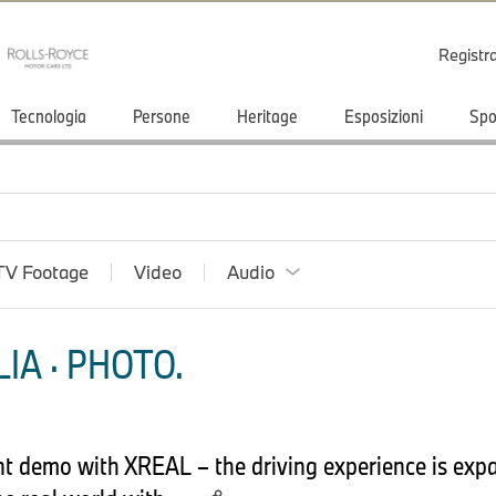
Registr
Tecnologia
Persone
Heritage
Esposizioni
Spo
TV Footage
Video
Audio
IA · PHOTO.
t demo with XREAL – the driving experience is exp