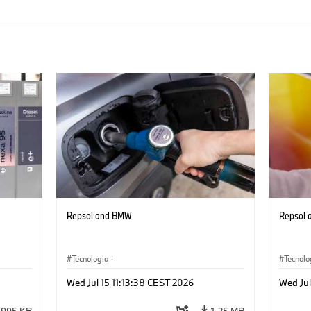
Repsol and BMW
Repsol
Tecnologia
·
Tecnolo
ità del
Sistemi di propulsione alternativi, mobilità del
Sistemi
Wed Jul 15 11:13:38 CEST 2026
Wed Jul
futuro
futuro
995 KB
1,25 MB