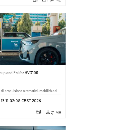
up and Eni for HVO100
 di propulsione alternativi, mobilità del
 13 11:02:08 CEST 2026
logia
·
Circular Economy
·
one, riciclaggio
7,1 MB