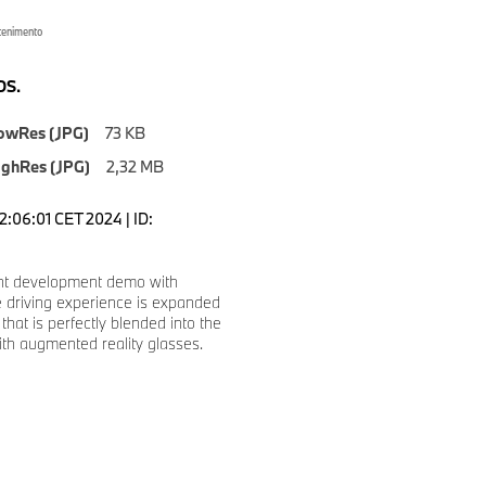
ttenimento
S.
owRes (JPG)
73 KB
ighRes (JPG)
2,32 MB
2:06:01 CET 2024 | ID:
int development demo with
 driving experience is expanded
that is perfectly blended into the
ith augmented reality glasses.