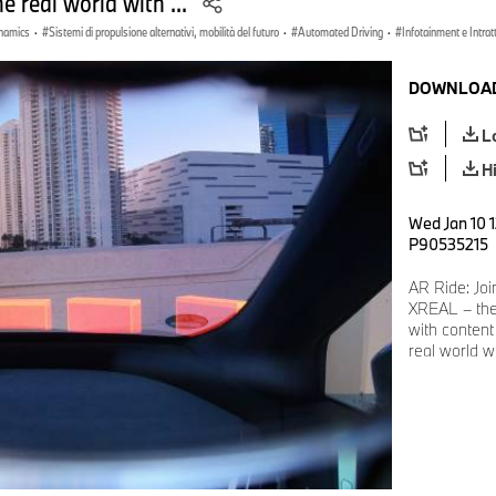
he real world with ...
ynamics
·
Sistemi di propulsione alternativi, mobilità del futuro
·
Automated Driving
·
Infotainment e Intra
DOWNLOAD
L
H
Wed Jan 10 1
P90535215
AR Ride: Jo
XREAL – the
with content 
real world w