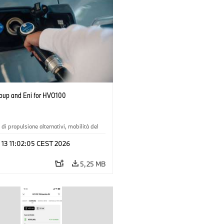
up and Eni for HVO100
 di propulsione alternativi, mobilità del
 13 11:02:05 CEST 2026
logia
·
Circular Economy
·
one, riciclaggio
5,25 MB