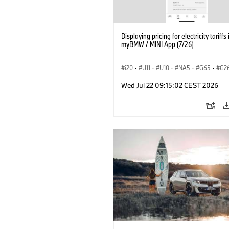
Displaying pricing for electricity tariffs 
myBMW / MINI App (7/26)
i20
·
U11
·
U10
·
NA5
·
G65
·
G2
G70 LCI
·
Electrification
·
Tecnologia
Wed Jul 22 09:15:02 CEST 2026
BMW ConnectedDrive
·
iX
·
BMW i
·
iX2
·
iX3
·
iX5
·
i4