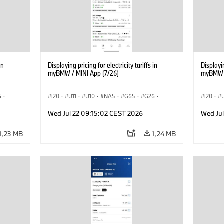
in
Displaying pricing for electricity tariffs in
Displayin
myBMW / MINI App (7/26)
myBMW /
6
·
i20
·
U11
·
U10
·
NA5
·
G65
·
G26
·
i20
·
·
G70 LCI
·
Electrification
·
Tecnologia
·
G70 LC
Wed Jul 22 09:15:02 CEST 2026
Wed Ju
iX1
·
BMW ConnectedDrive
·
iX
·
BMW i
·
iX1
·
BMW Co
iX2
·
iX3
·
iX5
·
i4
iX2
·
1,23 MB
1,24 MB