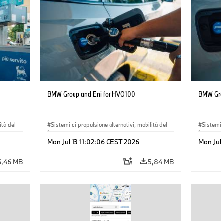
BMW Group and Eni for HVO100
BMW Gro
ità del
Sistemi di propulsione alternativi, mobilità del
Sistemi
futuro
futuro
Mon Jul 13 11:02:06 CEST 2026
Mon Jul
·
Tecnologia
·
Circular Economy
·
·
Tecno
Produzione, riciclaggio
Produzi
6,46 MB
5,84 MB