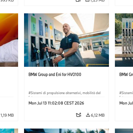
BMW Group and Eni for HVO100
BMW Gro
Sistemi di propulsione alternativi, mobilità del
Sistemi
futuro
futuro
ità del
Mon Jul 13 11:02:08 CEST 2026
Mon Jul
·
Tecnologia
·
Circular Economy
·
·
Tecno
Produzione, riciclaggio
Produzi
1,19 MB
6,12 MB