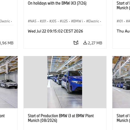
On holidays with the BMW iX3 (7/26)
Start o
Munich 
Electric
·
NA5
·
J01
·
J05
·
U25
·
BMW i
·
Electric
·
I01
·
A
3
·
Aceman
·
Countryman
·
Cooper
·
iX3
·
·
Stabil
Wed Jul 22 09:15:02 CEST 2026
Thu Au
Electrification
·
Tecnologia
1,96 MB
2,27 MB
ant
Start of Production BMW i3 at BMW Plant
Start o
Munich (08/2026)
Munich 