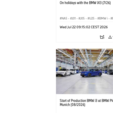
On holidays with the BMW iX3 (7/26)
NA5
·
J01
·
J05
·
U25
·
BMW i
·
Aceman
·
Countryman
·
Cooper
·
iX
Wed Jul 22 09:15:02 CEST 2026
Electrification
·
Tecnologia
Start of Production BMW i3 at BMW Pl
Munich (08/2026)