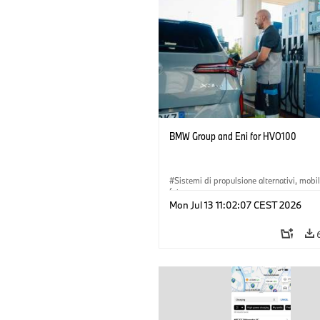
BMW Group and Eni for HVO100
Sistemi di propulsione alternativi, mobil
futuro
Mon Jul 13 11:02:07 CEST 2026
·
Tecnologia
·
Circular Economy
·
Produzione, riciclaggio