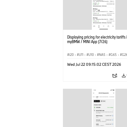
Displaying pricing for electricity tariffs 
myBMW / MINI App (7/26)
i20
·
U11
·
U10
·
NA5
·
G65
·
G2
G70 LCI
·
Electrification
·
Tecnologia
Wed Jul 22 09:15:02 CEST 2026
BMW ConnectedDrive
·
iX
·
BMW i
·
iX2
·
iX3
·
iX5
·
i4