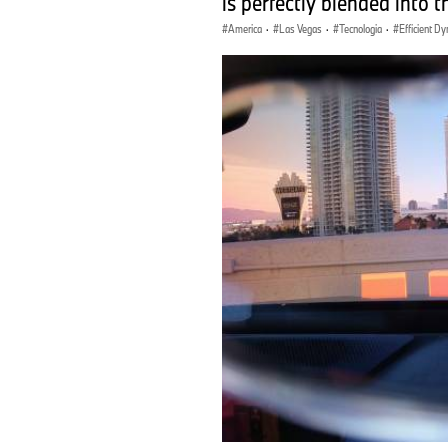
is perfectly blended into t
America
·
Las Vegas
·
Tecnologia
·
Efficient D