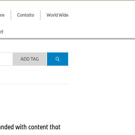
are
Contatto
World Wide
rt
ADD TAG
anded with content that