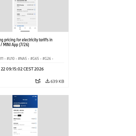
g pricing for electricity tariffs in
 MINI App (7/26)
U11
·
U10
·
NA5
·
G65
·
G26
·
I
·
Electrification
·
Tecnologia
·
l 22 09:15:02 CEST 2026
nnectedDrive
·
iX
·
BMW i
·
iX1
·
iX3
·
iX5
·
i4
639 KB