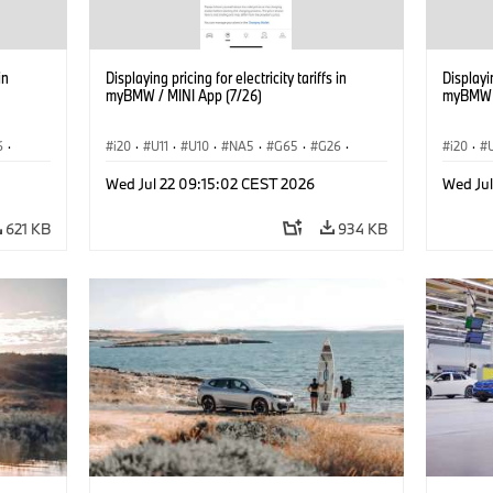
in
Displaying pricing for electricity tariffs in
Displayin
myBMW / MINI App (7/26)
myBMW /
6
·
i20
·
U11
·
U10
·
NA5
·
G65
·
G26
·
i20
·
·
G70 LCI
·
Electrification
·
Tecnologia
·
G70 LC
Wed Jul 22 09:15:02 CEST 2026
Wed Ju
iX1
·
BMW ConnectedDrive
·
iX
·
BMW i
·
iX1
·
BMW Co
iX2
·
iX3
·
iX5
·
i4
iX2
·
621 KB
934 KB