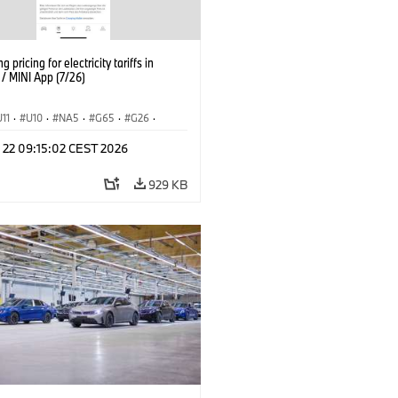
g pricing for electricity tariffs in
 MINI App (7/26)
U11
·
U10
·
NA5
·
G65
·
G26
·
I
·
Electrification
·
Tecnologia
·
l 22 09:15:02 CEST 2026
nnectedDrive
·
iX
·
BMW i
·
iX1
·
iX3
·
iX5
·
i4
929 KB