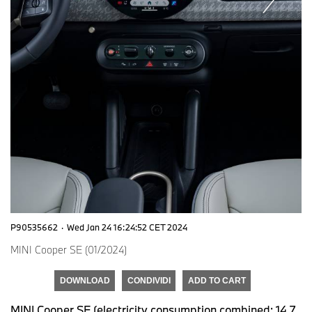
P90535662
·
Wed Jan 24 16:24:52 CET 2024
MINI Cooper SE (01/2024)
DOWNLOAD
CONDIVIDI
ADD TO CART
MINI Cooper SE (electricity consumption combined: 14.7