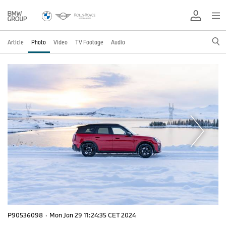
Article
Photo
Video
TV Footage
Audio
P90536098
·
Mon Jan 29 11:24:35 CET 2024