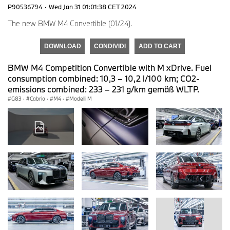
P90536794
·
Wed Jan 31 01:01:38 CET 2024
The new BMW M4 Convertible (01/24).
DOWNLOAD
CONDIVIDI
ADD TO CART
BMW M4 Competition Convertible with M xDrive. Fuel
consumption combined: 10,3 – 10,2 l/100 km; CO2-
emissions combined: 233 – 231 g/km gemäß WLTP.
G83
·
Cabrio
·
M4
·
Modelli M