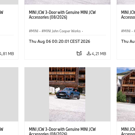
CW
MINI JCW 3-Door with Genuine MINI JCW
MINI JC
Accessories (08/2026)
Accesso
MINI
·
MINI John Cooper Works
·
MINI
·
ri
John Cooper Works
·
Optional, Accessori
John C
Thu Aug 06 00:20:01 CEST 2026
Thu Au
4,81 MB
4,21 MB
CW
MINI JCW 3-Door with Genuine MINI JCW
MINI JC
Accessories (08/2026)
Accesso