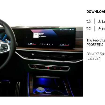
DOWNLOAD
L
H
Thu Feb 01 2
P90537514
BMW X7 Spec
(02/2024)