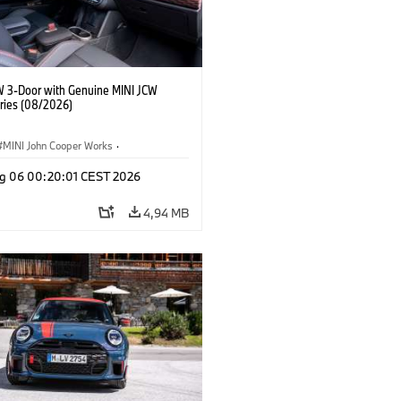
W 3-Door with Genuine MINI JCW
ries (08/2026)
MINI John Cooper Works
·
ooper Works
·
Optional, Accessori
g 06 00:20:01 CEST 2026
4,94 MB