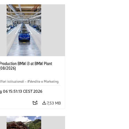
f Production BMW i3 at BMW Plant
(08/2026)
ffari istituzionali
·
Vendite e Marketing
imenti produttivi
·
Sedi
·
i3
·
BMW i
g 06 15:51:13 CEST 2026
7,53 MB