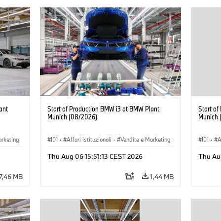
ant
Start of Production BMW i3 at BMW Plant
Start o
Munich (08/2026)
Munich 
arketing
I01
·
Affari istituzionali
·
Vendite e Marketing
I01
·
A
BMW i
·
Stabilimenti produttivi
·
Sedi
·
i3
·
BMW i
·
Stabil
Thu Aug 06 15:51:13 CEST 2026
Thu Au
7,46 MB
1,44 MB