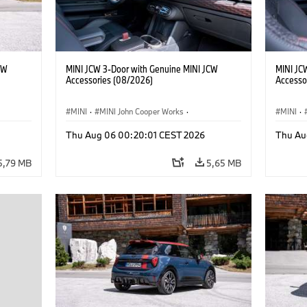
CW
MINI JCW 3-Door with Genuine MINI JCW
MINI JC
Accessories (08/2026)
Accesso
MINI
·
MINI John Cooper Works
·
MINI
·
ri
John Cooper Works
·
Optional, Accessori
John C
Thu Aug 06 00:20:01 CEST 2026
Thu Au
5,79 MB
5,65 MB