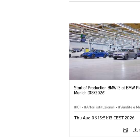
Start of Production BMW i3 at BMW Pl
Munich (08/2026)
I01
·
Affari istituzionali
·
Vendite e M
·
Stabilimenti produttivi
·
Sedi
·
i3
·
Thu Aug 06 15:51:13 CEST 2026