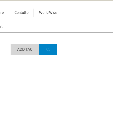
are
Contatto
World Wide
rt
ADD TAG