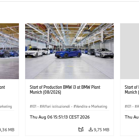
ant
Start of Production BMW i3 at BMW Plant
Start o
Munich (08/2026)
Munich 
arketing
I01
·
Affari istituzionali
·
Vendite e Marketing
I01
·
A
BMW i
·
Stabilimenti produttivi
·
Sedi
·
i3
·
BMW i
·
Stabil
Thu Aug 06 15:51:13 CEST 2026
Thu Au
9,36 MB
9,75 MB