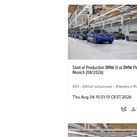
Start of Production BMW i3 at BMW Pl
Munich (08/2026)
I01
·
Affari istituzionali
·
Vendite e M
·
Stabilimenti produttivi
·
Sedi
·
i3
·
Thu Aug 06 15:51:13 CEST 2026