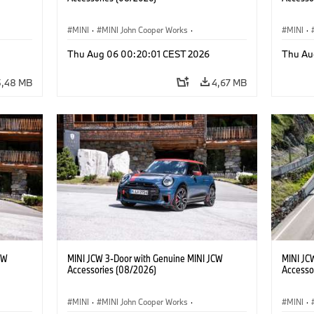
MINI
·
MINI John Cooper Works
·
MINI
·
ri
John Cooper Works
·
Optional, Accessori
John C
Thu Aug 06 00:20:01 CEST 2026
Thu Au
5,48 MB
4,67 MB
CW
MINI JCW 3-Door with Genuine MINI JCW
MINI JC
Accessories (08/2026)
Accesso
MINI
·
MINI John Cooper Works
·
MINI
·