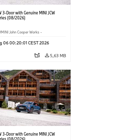
W 3-Door with Genuine MINI JCW
ries (08/2026)
MINI John Cooper Works
·
ooper Works
·
Optional, Accessori
g 06 00:20:01 CEST 2026
5,63 MB
W 3-Door with Genuine MINI JCW
ries (08/2026)