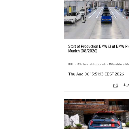
Start of Production BMW i3 at BMW Pl
Munich (08/2026)
I01
·
Affari istituzionali
·
Vendite e M
·
Stabilimenti produttivi
·
Sedi
·
i3
·
Thu Aug 06 15:51:13 CEST 2026