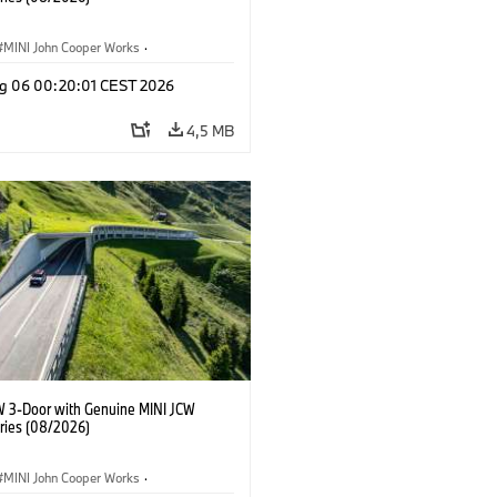
MINI John Cooper Works
·
ooper Works
·
Optional, Accessori
g 06 00:20:01 CEST 2026
4,5 MB
W 3-Door with Genuine MINI JCW
ries (08/2026)
MINI John Cooper Works
·