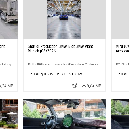
ant
Start of Production BMW i3 at BMW Plant
MINI JC
Munich (08/2026)
Accesso
arketing
I01
·
Affari istituzionali
·
Vendite e Marketing
MINI
·
BMW i
·
Stabilimenti produttivi
·
Sedi
·
i3
·
BMW i
John C
Thu Aug 06 15:51:13 CEST 2026
Thu Au
8,24 MB
9,64 MB