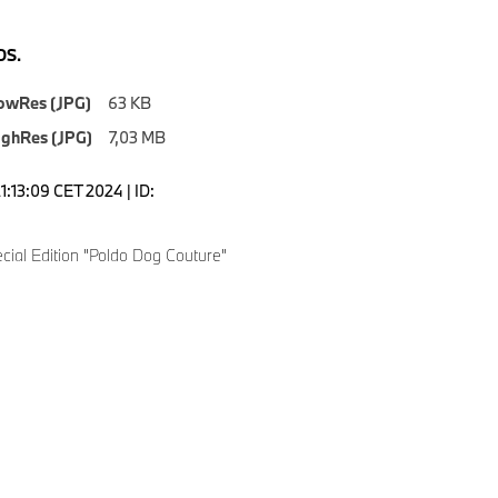
S.
owRes (JPG)
63 KB
ighRes (JPG)
7,03 MB
1:13:09 CET 2024 | ID:
ial Edition "Poldo Dog Couture"