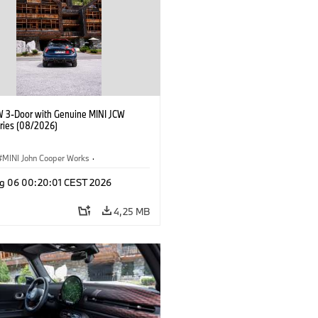
W 3-Door with Genuine MINI JCW
ries (08/2026)
MINI John Cooper Works
·
ooper Works
·
Optional, Accessori
g 06 00:20:01 CEST 2026
4,25 MB