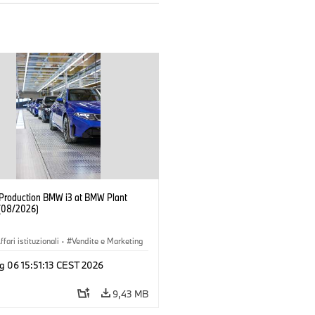
f Production BMW i3 at BMW Plant
(08/2026)
ffari istituzionali
·
Vendite e Marketing
imenti produttivi
·
Sedi
·
i3
·
BMW i
g 06 15:51:13 CEST 2026
9,43 MB