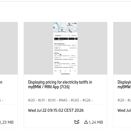
in
Displaying pricing for electricity tariffs in
Displayin
myBMW / MINI App (7/26)
myBMW /
6
·
i20
·
U11
·
U10
·
NA5
·
G65
·
G26
·
i20
·
·
G70 LCI
·
Electrification
·
Tecnologia
·
G70 LC
Wed Jul 22 09:15:02 CEST 2026
Wed Ju
iX1
·
BMW ConnectedDrive
·
iX
·
BMW i
·
iX1
·
BMW Co
iX2
·
iX3
·
iX5
·
i4
iX2
·
1,23 MB
1,24 MB