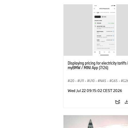
Displaying pricing for electricity tariffs 
myBMW / MINI App (7/26)
i20
·
U11
·
U10
·
NA5
·
G65
·
G2
G70 LCI
·
Electrification
·
Tecnologia
Wed Jul 22 09:15:02 CEST 2026
BMW ConnectedDrive
·
iX
·
BMW i
·
iX2
·
iX3
·
iX5
·
i4