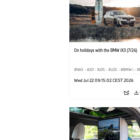
On holidays with the BMW iX3 (7/26)
NA5
·
J01
·
J05
·
U25
·
BMW i
·
Aceman
·
Countryman
·
Cooper
·
iX
Wed Jul 22 09:15:02 CEST 2026
Electrification
·
Tecnologia