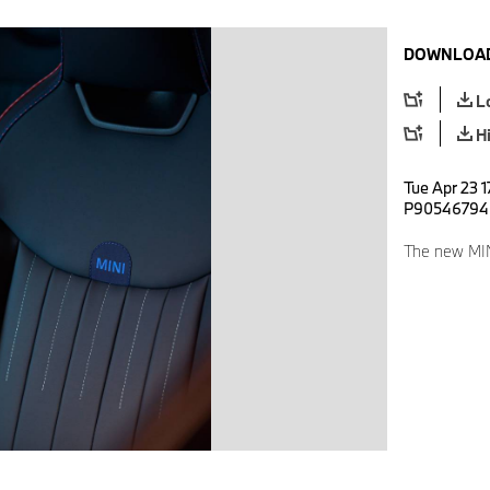
DOWNLOAD
L
H
Tue Apr 23 1
P90546794
The new MI