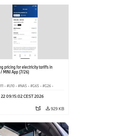
g pricing for electricity tariffs in
 MINI App (7/26)
U11
·
U10
·
NA5
·
G65
·
G26
·
I
·
Electrification
·
Tecnologia
·
l 22 09:15:02 CEST 2026
nnectedDrive
·
iX
·
BMW i
·
iX1
·
iX3
·
iX5
·
i4
929 KB