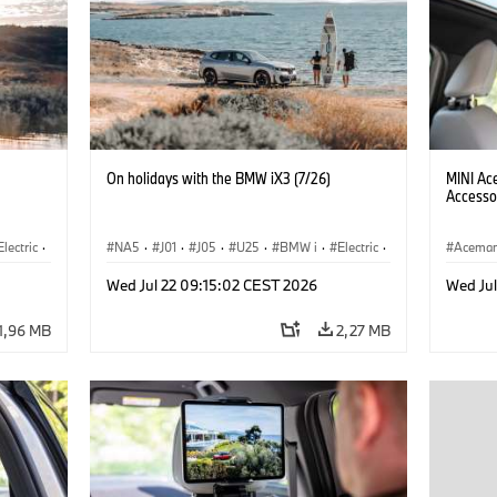
On holidays with the BMW iX3 (7/26)
MINI Ac
Accesso
Electric
·
NA5
·
J01
·
J05
·
U25
·
BMW i
·
Electric
·
Acema
3
·
Aceman
·
Countryman
·
Cooper
·
iX3
·
Wed Jul 22 09:15:02 CEST 2026
Wed Ju
Electrification
·
Tecnologia
1,96 MB
2,27 MB