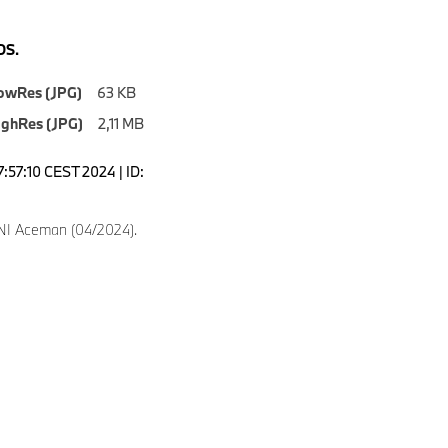
S.
owRes (JPG)
63 KB
ighRes (JPG)
2,11 MB
7:57:10 CEST 2024 | ID:
NI Aceman (04/2024).