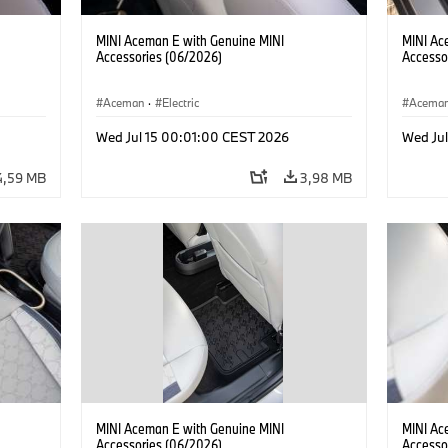
MINI Aceman E with Genuine MINI
MINI Ac
Accessories (06/2026)
Accesso
Aceman
·
Electric
Acema
Wed Jul 15 00:01:00 CEST 2026
Wed Ju
4,59 MB
3,98 MB
MINI Aceman E with Genuine MINI
MINI Ac
Accessories (06/2026)
Accesso