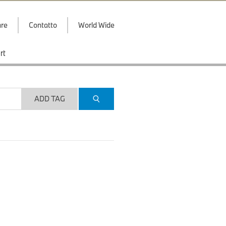
are
Contatto
World Wide
rt
ADD TAG