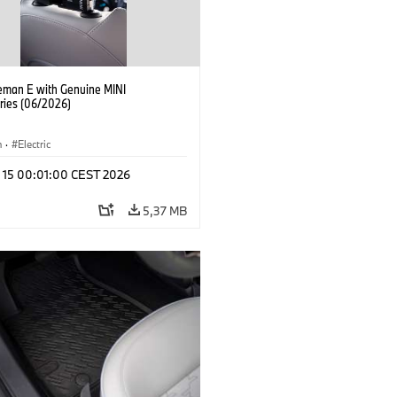
eman E with Genuine MINI
ries (06/2026)
n
·
Electric
l 15 00:01:00 CEST 2026
5,37 MB