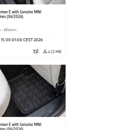
eman E with Genuine MINI
ries (06/2026)
n
·
Electric
l 15 00:01:00 CEST 2026
4,12 MB
eman E with Genuine MINI
ries (06/2026)