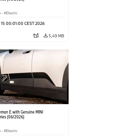
n
·
Electric
l 15 00:01:00 CEST 2026
5,49 MB
eman E with Genuine MINI
ries (06/2026)
n
·
Electric