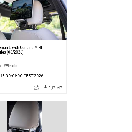
eman E with Genuine MINI
ries (06/2026)
n
·
Electric
l 15 00:01:00 CEST 2026
5,13 MB