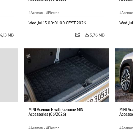
Aceman
·
Electric
Acema
Wed Jul 15 00:01:00 CEST 2026
Wed Ju
4,13 MB
5,76 MB
MINI Aceman E with Genuine MINI
MINI Ac
Accessories (06/2026)
Accesso
Aceman
·
Electric
Acema