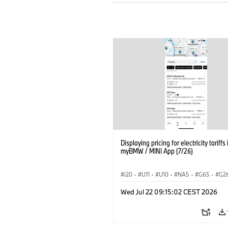
Displaying pricing for electricity tariffs 
myBMW / MINI App (7/26)
i20
·
U11
·
U10
·
NA5
·
G65
·
G2
G70 LCI
·
Electrification
·
Tecnologia
Wed Jul 22 09:15:02 CEST 2026
BMW ConnectedDrive
·
iX
·
BMW i
·
iX2
·
iX3
·
iX5
·
i4