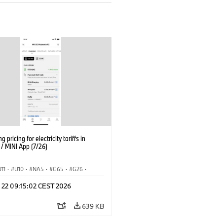
g pricing for electricity tariffs in
 MINI App (7/26)
U11
·
U10
·
NA5
·
G65
·
G26
·
I
·
Electrification
·
Tecnologia
·
l 22 09:15:02 CEST 2026
nnectedDrive
·
iX
·
BMW i
·
iX1
·
iX3
·
iX5
·
i4
639 KB