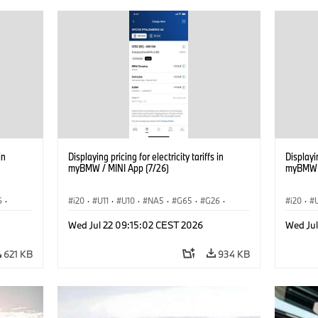
in
Displaying pricing for electricity tariffs in
Displayin
myBMW / MINI App (7/26)
myBMW /
6
·
i20
·
U11
·
U10
·
NA5
·
G65
·
G26
·
i20
·
·
G70 LCI
·
Electrification
·
Tecnologia
·
G70 LC
Wed Jul 22 09:15:02 CEST 2026
Wed Ju
iX1
·
BMW ConnectedDrive
·
iX
·
BMW i
·
iX1
·
BMW Co
iX2
·
iX3
·
iX5
·
i4
iX2
·
621 KB
934 KB