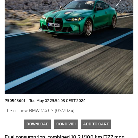
P90548601
·
Tue May 07 23:54:03 CEST 2024
The all-new BMW M4 CS (05/2024)
DOWNLOAD
CONDIVIDI
ADD TO CART
Fuel consumption, combined 10.2 l/100 km [27.7 mpg