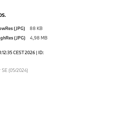
S.
owRes (JPG)
88 KB
ighRes (JPG)
4,98 MB
1:12:35 CEST 2026 | ID:
 SE (05/2024)