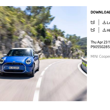
DOWNLOAD
L
H
Thu Apr 23 1
P90550285
MINI Cooper