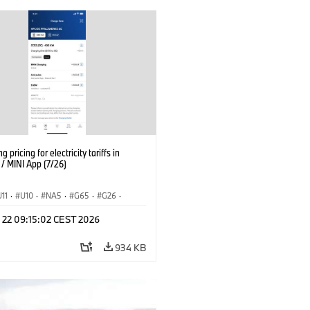
g pricing for electricity tariffs in
 MINI App (7/26)
U11
·
U10
·
NA5
·
G65
·
G26
·
I
·
Electrification
·
Tecnologia
·
l 22 09:15:02 CEST 2026
nnectedDrive
·
iX
·
BMW i
·
iX1
·
iX3
·
iX5
·
i4
934 KB