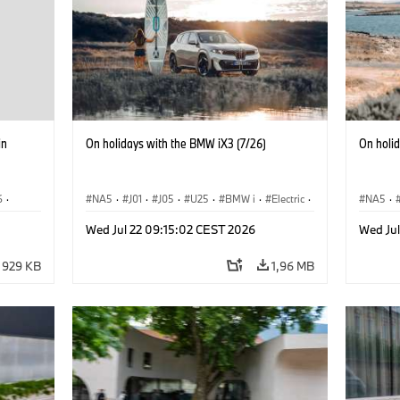
in
On holidays with the BMW iX3 (7/26)
On holi
6
·
NA5
·
J01
·
J05
·
U25
·
BMW i
·
Electric
·
NA5
·
·
Aceman
·
Countryman
·
Cooper
·
iX3
·
Acema
Wed Jul 22 09:15:02 CEST 2026
Wed Ju
iX1
·
Electrification
·
Tecnologia
Electrif
929 KB
1,96 MB