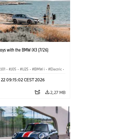
days with the BMW iX3 (7/26)
J01
·
J05
·
U25
·
BMW i
·
Electric
·
n
·
Countryman
·
Cooper
·
iX3
·
l 22 09:15:02 CEST 2026
ication
·
Tecnologia
2,27 MB