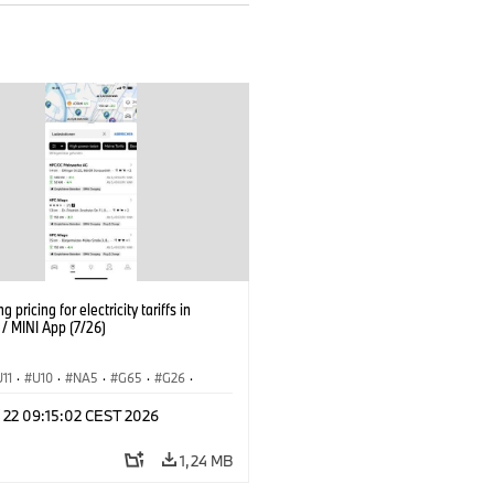
g pricing for electricity tariffs in
 MINI App (7/26)
U11
·
U10
·
NA5
·
G65
·
G26
·
I
·
Electrification
·
Tecnologia
·
l 22 09:15:02 CEST 2026
nnectedDrive
·
iX
·
BMW i
·
iX1
·
iX3
·
iX5
·
i4
1,24 MB