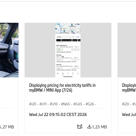
Displaying pricing for electricity tariffs in
Displayin
myBMW / MINI App (7/26)
myBMW /
i20
·
U11
·
U10
·
NA5
·
G65
·
G26
·
i20
·
G70 LCI
·
Electrification
·
Tecnologia
·
G70 LC
Wed Jul 22 09:15:02 CEST 2026
Wed Ju
BMW ConnectedDrive
·
iX
·
BMW i
·
iX1
·
BMW Co
iX2
·
iX3
·
iX5
·
i4
iX2
·
5,27 MB
1,23 MB