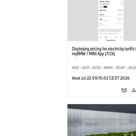
Displaying pricing for electricity tariffs 
myBMW / MINI App (7/26)
i20
·
U11
·
U10
·
NA5
·
G65
·
G2
G70 LCI
·
Electrification
·
Tecnologia
Wed Jul 22 09:15:02 CEST 2026
BMW ConnectedDrive
·
iX
·
BMW i
·
iX2
·
iX3
·
iX5
·
i4