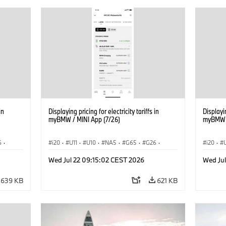
in
Displaying pricing for electricity tariffs in
Displayin
myBMW / MINI App (7/26)
myBMW /
6
·
i20
·
U11
·
U10
·
NA5
·
G65
·
G26
·
i20
·
·
G70 LCI
·
Electrification
·
Tecnologia
·
G70 LC
Wed Jul 22 09:15:02 CEST 2026
Wed Ju
iX1
·
BMW ConnectedDrive
·
iX
·
BMW i
·
iX1
·
BMW Co
iX2
·
iX3
·
iX5
·
i4
iX2
·
639 KB
621 KB