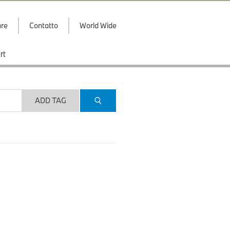
are
Contatto
World Wide
rt
ADD TAG