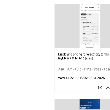
Displaying pricing for electricity tariffs 
myBMW / MINI App (7/26)
i20
·
U11
·
U10
·
NA5
·
G65
·
G2
G70 LCI
·
Electrification
·
Tecnologia
Wed Jul 22 09:15:02 CEST 2026
BMW ConnectedDrive
·
iX
·
BMW i
·
iX2
·
iX3
·
iX5
·
i4