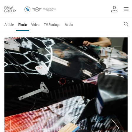
Article
Photo
Video
TV Footage
Audio