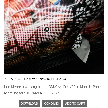
P90550682
·
Tue May 21 19:52:16 CEST 2024
Julie Mehretu working on the BMW Art Car #20 in Munich. Photo:
André Josselin © BMW AG (05/2024)
DOWNLOAD
CONDIVIDI
ADD TO CART