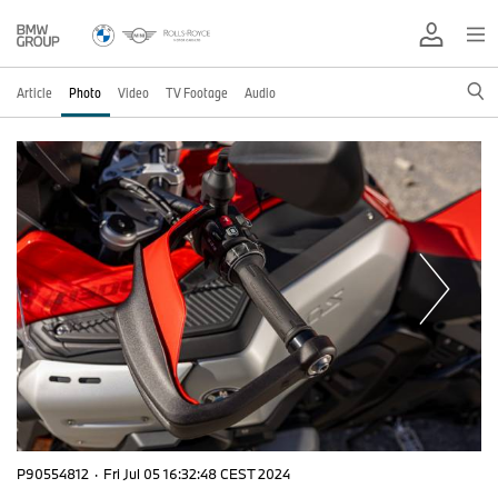
Article
Photo
Video
TV Footage
Audio
P90554812
·
Fri Jul 05 16:32:48 CEST 2024