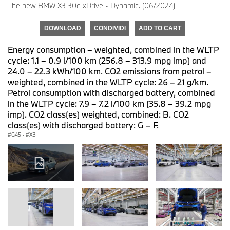
The new BMW X3 30e xDrive - Dynamic. (06/2024)
DOWNLOAD
CONDIVIDI
ADD TO CART
Energy consumption – weighted, combined in the WLTP
cycle: 1.1 – 0.9 l/100 km (256.8 – 313.9 mpg imp) and
24.0 – 22.3 kWh/100 km. CO2 emissions from petrol –
weighted, combined in the WLTP cycle: 26 – 21 g/km.
Petrol consumption with discharged battery, combined
in the WLTP cycle: 7.9 – 7.2 l/100 km (35.8 – 39.2 mpg
imp). CO2 class(es) weighted, combined: B. CO2
class(es) with discharged battery: G – F.
G45
·
X3