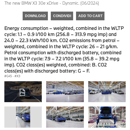
The new BMW X3 30e xDrive - Dynamic. (06/2024)
DOWNLOAD
CONDIVIDI
ADD TO CART
Energy consumption – weighted, combined in the WLTP
cycle: 1.1 – 0.9 l/100 km (256.8 – 313.9 mpg imp) and
24.0 – 22.3 kWh/100 km. CO2 emissions from petrol –
weighted, combined in the WLTP cycle: 26 – 21 g/km.
Petrol consumption with discharged battery, combined
in the WLTP cycle: 7.9 – 7.2 l/100 km (35.8 – 39.2 mpg
imp). CO2 class(es) weighted, combined: B. CO2
class(es) with discharged battery: G – F.
G45
·
X3