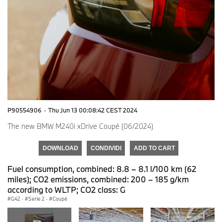
P90554906
·
Thu Jun 13 00:08:42 CEST 2024
The new BMW M240i xDrive Coupé (06/2024)
DOWNLOAD
CONDIVIDI
ADD TO CART
Fuel consumption, combined: 8.8 – 8.1 l/100 km (62
miles); CO2 emissions, combined: 200 – 185 g/km
according to WLTP; CO2 class: G
G42
·
Serie 2
·
Coupé