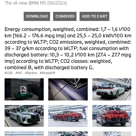
The all-new BMW M5 (06/2024)
DOWNLOAD
CONDIVIDI
ADD TO CART
Energy consumption, weighted, combined: 1,7 – 1,6 l/100
km [166.2 – 176.6 mpg imp] and 25,5 – 25,0 kWh/100 km
according to WLTP; CO2 emissions, weighted, combined:
39 – 37 g/km according to WLTP; fuel consumption with
discharged battery: 10,3 – 10,2 l/100 km [27.4 – 27.7 mpg
imp] according to WLTP; CO2 classes: weighted,
combined B, with discharged battery G.
G90
·
M5
·
Berlina
·
Modelli M