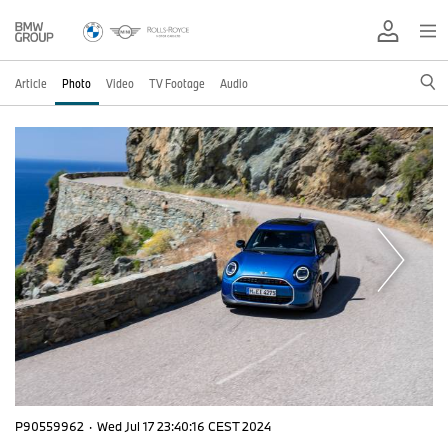
Article
Photo
Video
TV Footage
Audio
P90559962
·
Wed Jul 17 23:40:16 CEST 2024