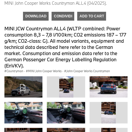
MINI John Cooper Works Countryman ALL4 (04/2025).
DOWNLOAD
CONDIVIDI
ADD TO CART
MINI JCW Countryman ALL4 (WLTP combined: Power
consumption 8,3 – 7,8 l/100km; CO2 emissions 187 – 177
g/km; CO2-class: G). All model variants, equipment and
technical data described here refer to the German
market. Consumption and emission data refer to the
German Passenger Car Energy Labelling Regulation
(EnVKV).
Countryman
·
MINI John Cooper Works
·
John Cooper Works Countryman