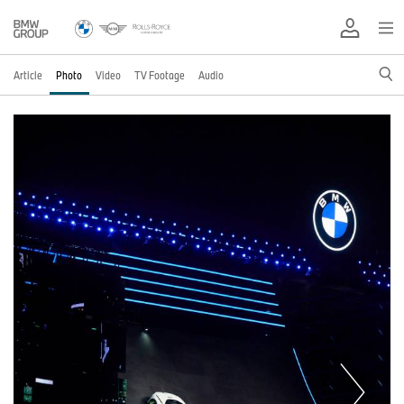
Article
Photo
Video
TV Footage
Audio