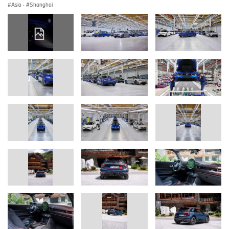
Asia
·
Shanghai