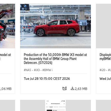
model at
Production of the 50,000th BMW iX3 model at
Displayin
t
the Assembly Hall of BMW Group Plant
myBMW /
Debrecen. (07/2026)
NA5
·
iX3
·
BMW i
i20
·
G70 LC
Tue Jul 28 10:15:00 CEST 2026
Wed Ju
BMW Co
iX2
·
3,06 MB
2,63 MB