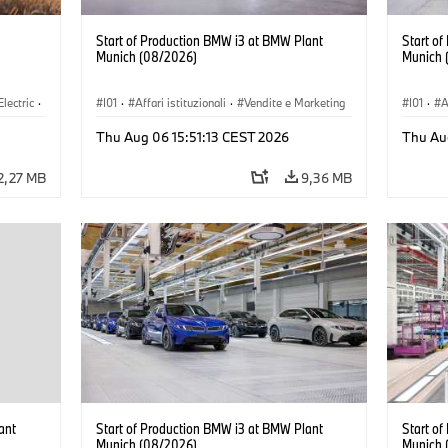
Start of Production BMW i3 at BMW Plant
Start o
Munich (08/2026)
Munich 
Electric
·
I01
·
Affari istituzionali
·
Vendite e Marketing
I01
·
A
3
·
·
Stabilimenti produttivi
·
Sedi
·
i3
·
BMW i
·
Stabil
Thu Aug 06 15:51:13 CEST 2026
Thu Au
2,27 MB
9,36 MB
ant
Start of Production BMW i3 at BMW Plant
Start o
Munich (08/2026)
Munich 