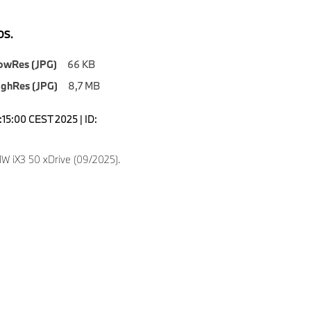
S.
owRes (JPG)
66 KB
ighRes (JPG)
8,7 MB
1:15:00 CEST 2025 | ID:
 iX3 50 xDrive (09/2025).