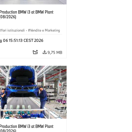
f Production BMW i3 at BMW Plant
(08/2026)
ffari istituzionali
·
Vendite e Marketing
imenti produttivi
·
Sedi
·
i3
·
BMW i
g 06 15:51:13 CEST 2026
9,75 MB
f Production BMW i3 at BMW Plant
(08/2026)