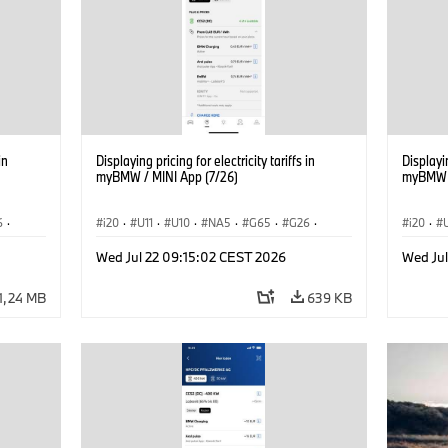
in
Displaying pricing for electricity tariffs in
Displayin
myBMW / MINI App (7/26)
myBMW /
6
·
i20
·
U11
·
U10
·
NA5
·
G65
·
G26
·
i20
·
·
G70 LCI
·
Electrification
·
Tecnologia
·
G70 LC
Wed Jul 22 09:15:02 CEST 2026
Wed Ju
iX1
·
BMW ConnectedDrive
·
iX
·
BMW i
·
iX1
·
BMW Co
iX2
·
iX3
·
iX5
·
i4
iX2
·
1,24 MB
639 KB