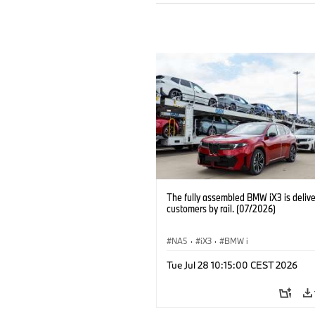
The fully assembled BMW iX3 is delive
customers by rail. (07/2026)
NA5
·
iX3
·
BMW i
Tue Jul 28 10:15:00 CEST 2026