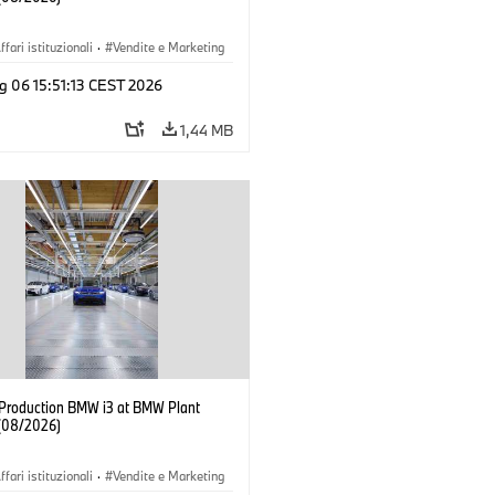
ffari istituzionali
·
Vendite e Marketing
imenti produttivi
·
Sedi
·
i3
·
BMW i
g 06 15:51:13 CEST 2026
1,44 MB
f Production BMW i3 at BMW Plant
(08/2026)
ffari istituzionali
·
Vendite e Marketing