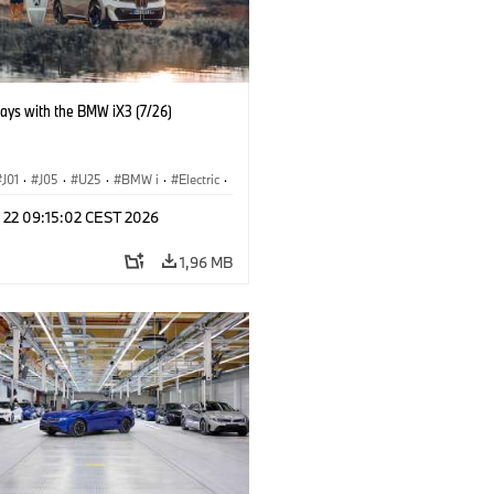
days with the BMW iX3 (7/26)
J01
·
J05
·
U25
·
BMW i
·
Electric
·
n
·
Countryman
·
Cooper
·
iX3
·
l 22 09:15:02 CEST 2026
ication
·
Tecnologia
1,96 MB