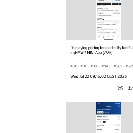
Displaying pricing for electricity tariffs 
myBMW / MINI App (7/26)
i20
·
U11
·
U10
·
NA5
·
G65
·
G2
G70 LCI
·
Electrification
·
Tecnologia
Wed Jul 22 09:15:02 CEST 2026
BMW ConnectedDrive
·
iX
·
BMW i
·
iX2
·
iX3
·
iX5
·
i4