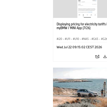
Displaying pricing for electricity tariffs 
myBMW / MINI App (7/26)
i20
·
U11
·
U10
·
NA5
·
G65
·
G2
G70 LCI
·
Electrification
·
Tecnologia
Wed Jul 22 09:15:02 CEST 2026
BMW ConnectedDrive
·
iX
·
BMW i
·
iX2
·
iX3
·
iX5
·
i4