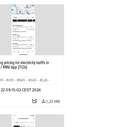
g pricing for electricity tariffs in
 MINI App (7/26)
U11
·
U10
·
NA5
·
G65
·
G26
·
I
·
Electrification
·
Tecnologia
·
l 22 09:15:02 CEST 2026
nnectedDrive
·
iX
·
BMW i
·
iX1
·
iX3
·
iX5
·
i4
1,23 MB