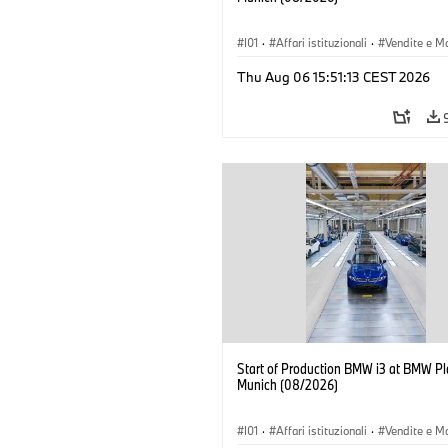
I01
·
Affari istituzionali
·
Vendite e M
·
Stabilimenti produttivi
·
Sedi
·
i3
·
Thu Aug 06 15:51:13 CEST 2026
Start of Production BMW i3 at BMW Pl
Munich (08/2026)
I01
·
Affari istituzionali
·
Vendite e M