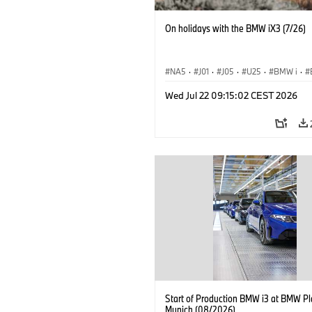
On holidays with the BMW iX3 (7/26)
NA5
·
J01
·
J05
·
U25
·
BMW i
·
Aceman
·
Countryman
·
Cooper
·
iX
Wed Jul 22 09:15:02 CEST 2026
Electrification
·
Tecnologia
Start of Production BMW i3 at BMW Pl
Munich (08/2026)