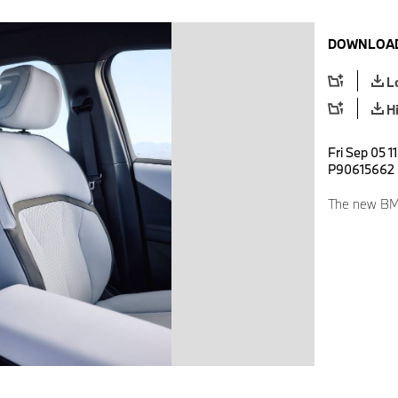
DOWNLOAD
L
H
Fri Sep 05 1
P90615662
The new BMW