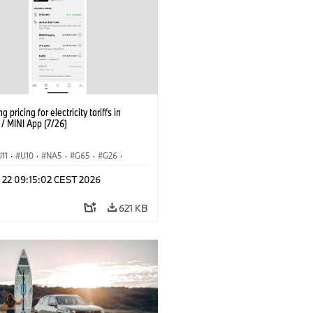
g pricing for electricity tariffs in
 MINI App (7/26)
U11
·
U10
·
NA5
·
G65
·
G26
·
I
·
Electrification
·
Tecnologia
·
l 22 09:15:02 CEST 2026
nnectedDrive
·
iX
·
BMW i
·
iX1
·
iX3
·
iX5
·
i4
621 KB