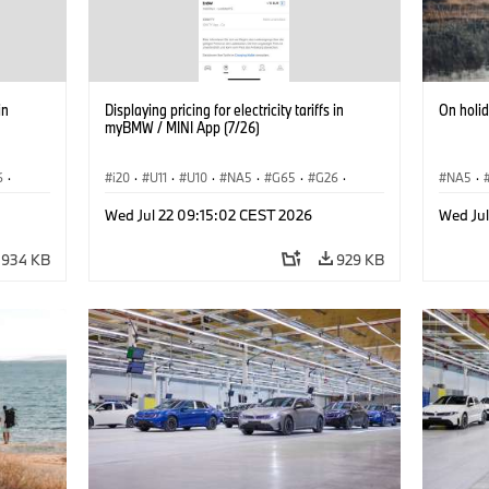
in
Displaying pricing for electricity tariffs in
On holi
myBMW / MINI App (7/26)
6
·
i20
·
U11
·
U10
·
NA5
·
G65
·
G26
·
NA5
·
·
G70 LCI
·
Electrification
·
Tecnologia
·
Acema
Wed Jul 22 09:15:02 CEST 2026
Wed Ju
iX1
·
BMW ConnectedDrive
·
iX
·
BMW i
·
iX1
·
Electrif
iX2
·
iX3
·
iX5
·
i4
934 KB
929 KB