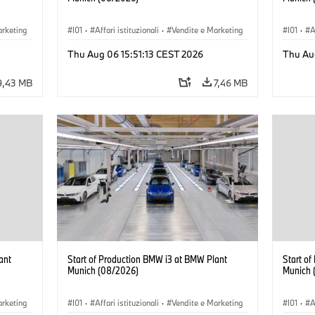
arketing
I01
·
Affari istituzionali
·
Vendite e Marketing
I01
·
A
BMW i
·
Stabilimenti produttivi
·
Sedi
·
i3
·
BMW i
·
Stabil
Thu Aug 06 15:51:13 CEST 2026
Thu Au
9,43 MB
7,46 MB
ant
Start of Production BMW i3 at BMW Plant
Start o
Munich (08/2026)
Munich 
arketing
I01
·
Affari istituzionali
·
Vendite e Marketing
I01
·
A