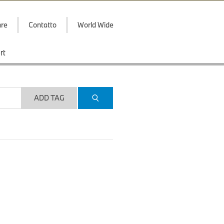
are
Contatto
World Wide
rt
ADD TAG