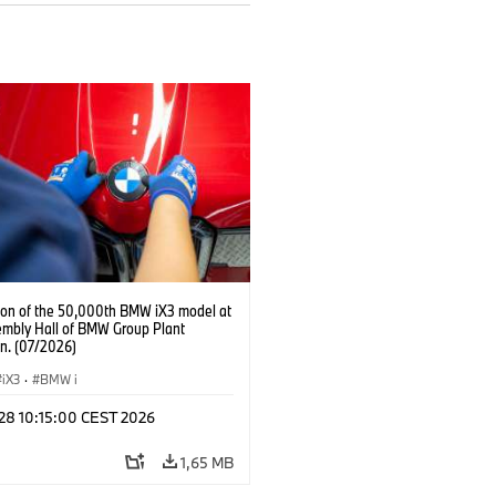
ion of the 50,000th BMW iX3 model at
embly Hall of BMW Group Plant
n. (07/2026)
iX3
·
BMW i
 28 10:15:00 CEST 2026
1,65 MB