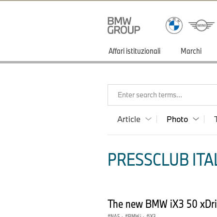
Affari istituzionali
Marchi
Enter search terms...
Article
Photo
PRESSCLUB ITAL
The new BMW iX3 50 xDri
NA5
·
BMW i
·
iX3