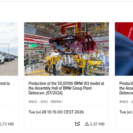
red to
Production of the 50,000th BMW iX3 model at
Product
the Assembly Hall of BMW Group Plant
the Ass
Debrecen. (07/2026)
Debrece
NA5
·
iX3
·
BMW i
NA5
·
Tue Jul 28 10:15:00 CEST 2026
Tue Jul
1,73 MB
3,97 MB