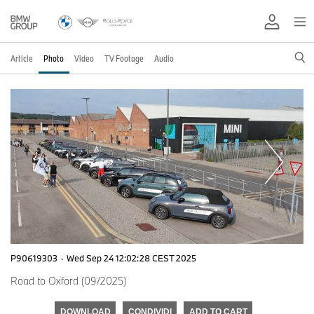
Article
Photo
Video
TV Footage
Audio
P90619303
·
Wed Sep 24 12:02:28 CEST 2025
Road to Oxford (09/2025)
DOWNLOAD
CONDIVIDI
ADD TO CART