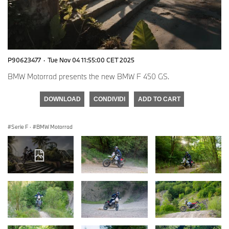
P90623477
·
Tue Nov 04 11:55:00 CET 2025
BMW Motorrad presents the new BMW F 450 GS.
DOWNLOAD
CONDIVIDI
ADD TO CART
Serie F
·
BMW Motorrad