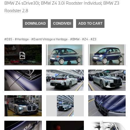
BMW Z4 sDrive30i; BMW Z4 3.0i Roadster Individual; BMW Z3
Roadster 2.8
DOWNLOAD
CONDIVIDI
ADD TO CART
E85
·
Heritage
·
Eventi Vintage e Heritage
·
BMW
·
Z4
·
Z3