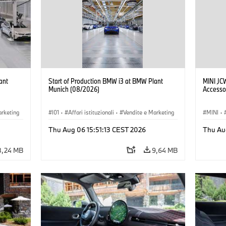
ant
Start of Production BMW i3 at BMW Plant
MINI JC
Munich (08/2026)
Accesso
arketing
I01
·
Affari istituzionali
·
Vendite e Marketing
MINI
·
BMW i
·
Stabilimenti produttivi
·
Sedi
·
i3
·
BMW i
John C
Thu Aug 06 15:51:13 CEST 2026
Thu Au
8,24 MB
9,64 MB