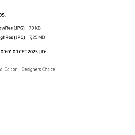
S.
owRes (JPG)
70 KB
ighRes (JPG)
7,25 MB
00:01:00 CET 2025 | ID:
l Edition - Designers Choice