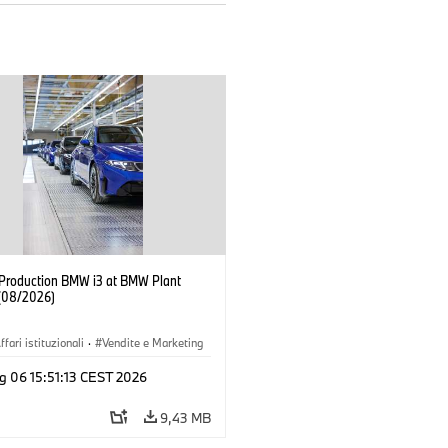
f Production BMW i3 at BMW Plant
(08/2026)
ffari istituzionali
·
Vendite e Marketing
imenti produttivi
·
Sedi
·
i3
·
BMW i
g 06 15:51:13 CEST 2026
9,43 MB