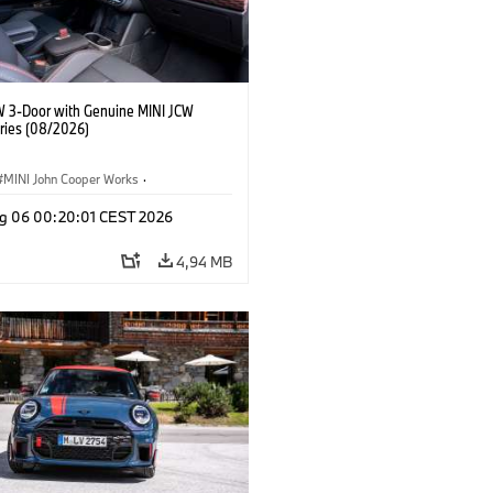
W 3-Door with Genuine MINI JCW
ries (08/2026)
MINI John Cooper Works
·
ooper Works
·
Optional, Accessori
g 06 00:20:01 CEST 2026
4,94 MB