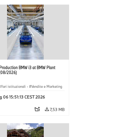
f Production BMW i3 at BMW Plant
(08/2026)
ffari istituzionali
·
Vendite e Marketing
imenti produttivi
·
Sedi
·
i3
·
BMW i
g 06 15:51:13 CEST 2026
7,53 MB