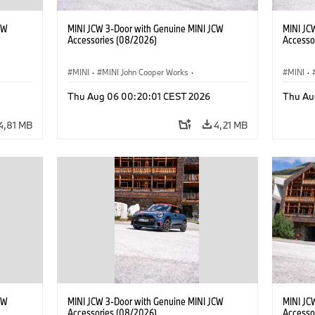
CW
MINI JCW 3-Door with Genuine MINI JCW
MINI JC
Accessories (08/2026)
Accesso
MINI
·
MINI John Cooper Works
·
MINI
·
ri
John Cooper Works
·
Optional, Accessori
John C
Thu Aug 06 00:20:01 CEST 2026
Thu Au
4,81 MB
4,21 MB
CW
MINI JCW 3-Door with Genuine MINI JCW
MINI JC
Accessories (08/2026)
Accesso