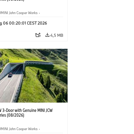
MINI John Cooper Works
·
ooper Works
·
Optional, Accessori
g 06 00:20:01 CEST 2026
4,5 MB
W 3-Door with Genuine MINI JCW
ries (08/2026)
MINI John Cooper Works
·