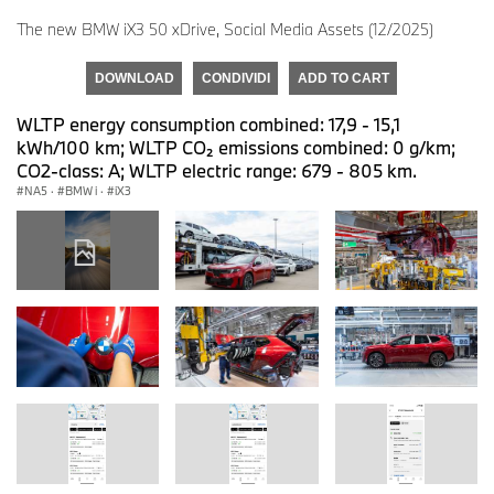
The new BMW iX3 50 xDrive, Social Media Assets (12/2025)
DOWNLOAD
CONDIVIDI
ADD TO CART
WLTP energy consumption combined: 17,9 - 15,1
kWh/100 km; WLTP CO₂ emissions combined: 0 g/km;
CO2-class: A; WLTP electric range: 679 - 805 km.
NA5
·
BMW i
·
iX3