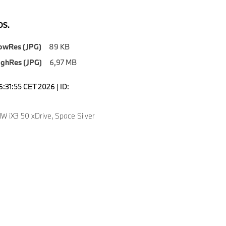
S.
owRes (JPG)
89 KB
ighRes (JPG)
6,97 MB
6:31:55 CET 2026 | ID:
 iX3 50 xDrive, Space Silver