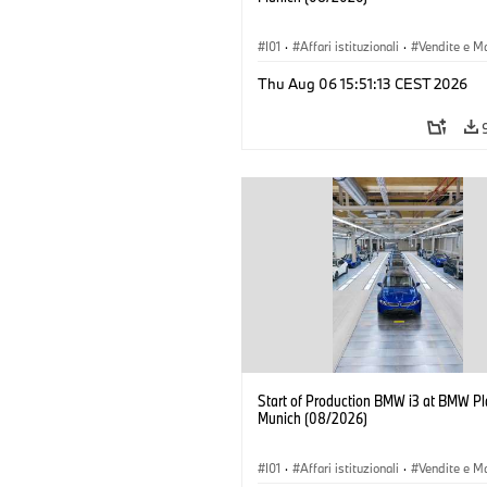
I01
·
Affari istituzionali
·
Vendite e M
·
Stabilimenti produttivi
·
Sedi
·
i3
·
Thu Aug 06 15:51:13 CEST 2026
Start of Production BMW i3 at BMW Pl
Munich (08/2026)
I01
·
Affari istituzionali
·
Vendite e M