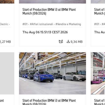
Start of Production BMW i3 at BMW Plant
Start o
Munich (08/2026)
Munich 
Electric
·
I01
·
Affari istituzionali
·
Vendite e Marketing
I01
·
A
3
·
·
Stabilimenti produttivi
·
Sedi
·
i3
·
BMW i
·
Stabil
Thu Aug 06 15:51:13 CEST 2026
Thu Au
2,27 MB
9,36 MB
ant
Start of Production BMW i3 at BMW Plant
Start o
Munich (08/2026)
Munich 