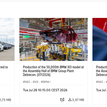
red to
Production of the 50,000th BMW iX3 model at
Product
the Assembly Hall of BMW Group Plant
the Ass
Debrecen. (07/2026)
Debrece
NA5
·
iX3
·
BMW i
NA5
·
Tue Jul 28 10:15:00 CEST 2026
Tue Jul
1,73 MB
3,97 MB