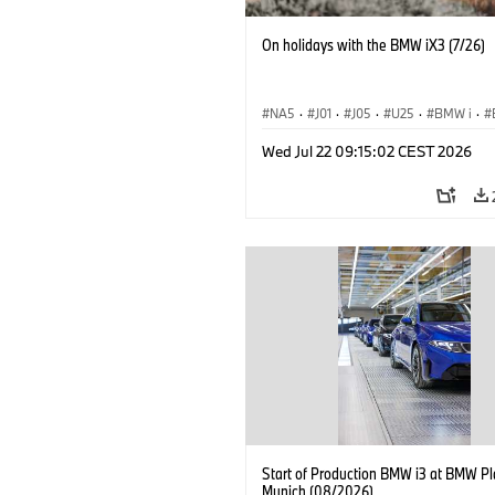
On holidays with the BMW iX3 (7/26)
NA5
·
J01
·
J05
·
U25
·
BMW i
·
Aceman
·
Countryman
·
Cooper
·
iX
Wed Jul 22 09:15:02 CEST 2026
Electrification
·
Tecnologia
Start of Production BMW i3 at BMW Pl
Munich (08/2026)