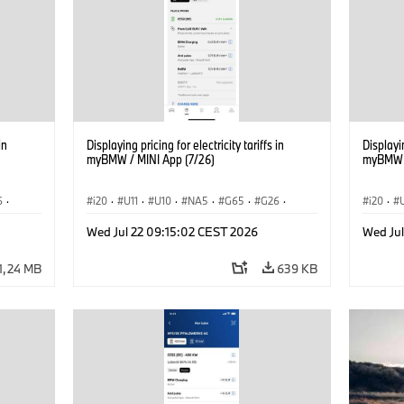
in
Displaying pricing for electricity tariffs in
Displayin
myBMW / MINI App (7/26)
myBMW /
6
·
i20
·
U11
·
U10
·
NA5
·
G65
·
G26
·
i20
·
·
G70 LCI
·
Electrification
·
Tecnologia
·
G70 LC
Wed Jul 22 09:15:02 CEST 2026
Wed Ju
iX1
·
BMW ConnectedDrive
·
iX
·
BMW i
·
iX1
·
BMW Co
iX2
·
iX3
·
iX5
·
i4
iX2
·
1,24 MB
639 KB