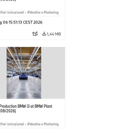
ffari istituzionali
·
Vendite e Marketing
imenti produttivi
·
Sedi
·
i3
·
BMW i
g 06 15:51:13 CEST 2026
1,44 MB
f Production BMW i3 at BMW Plant
(08/2026)
ffari istituzionali
·
Vendite e Marketing