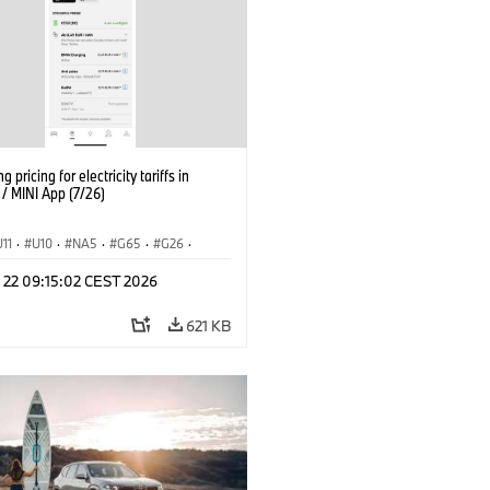
g pricing for electricity tariffs in
 MINI App (7/26)
U11
·
U10
·
NA5
·
G65
·
G26
·
I
·
Electrification
·
Tecnologia
·
l 22 09:15:02 CEST 2026
nnectedDrive
·
iX
·
BMW i
·
iX1
·
iX3
·
iX5
·
i4
621 KB