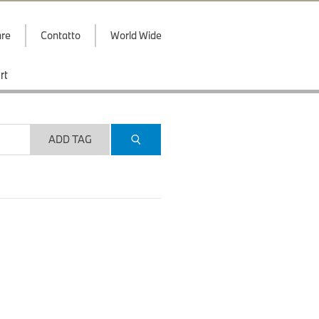
are
Contatto
World Wide
rt
ADD TAG