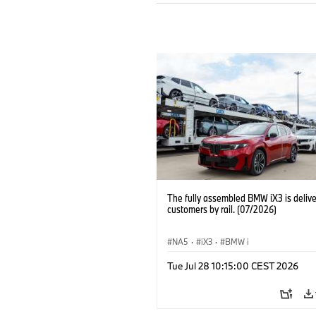
The fully assembled BMW iX3 is delive
customers by rail. (07/2026)
NA5
·
iX3
·
BMW i
Tue Jul 28 10:15:00 CEST 2026