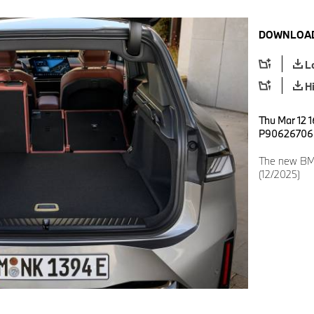
DOWNLOAD
L
H
Thu Mar 12 1
P90626706
The new BMW
(12/2025)