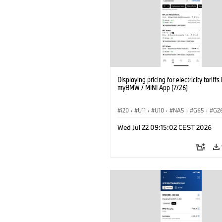
Displaying pricing for electricity tariffs 
myBMW / MINI App (7/26)
i20
·
U11
·
U10
·
NA5
·
G65
·
G2
G70 LCI
·
Electrification
·
Tecnologia
Wed Jul 22 09:15:02 CEST 2026
BMW ConnectedDrive
·
iX
·
BMW i
·
iX2
·
iX3
·
iX5
·
i4