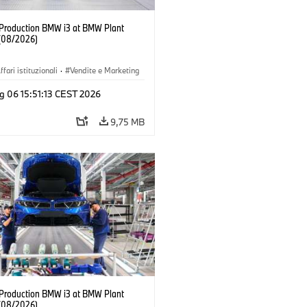
f Production BMW i3 at BMW Plant
(08/2026)
ffari istituzionali
·
Vendite e Marketing
imenti produttivi
·
Sedi
·
i3
·
BMW i
g 06 15:51:13 CEST 2026
9,75 MB
f Production BMW i3 at BMW Plant
(08/2026)