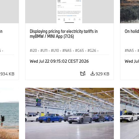
in
Displaying pricing for electricity tariffs in
On holi
myBMW / MINI App (7/26)
6
·
i20
·
U11
·
U10
·
NA5
·
G65
·
G26
·
NA5
·
·
G70 LCI
·
Electrification
·
Tecnologia
·
Acema
Wed Jul 22 09:15:02 CEST 2026
Wed Ju
iX1
·
BMW ConnectedDrive
·
iX
·
BMW i
·
iX1
·
Electrif
iX2
·
iX3
·
iX5
·
i4
934 KB
929 KB