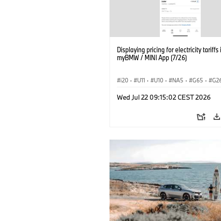
Displaying pricing for electricity tariffs 
myBMW / MINI App (7/26)
i20
·
U11
·
U10
·
NA5
·
G65
·
G2
G70 LCI
·
Electrification
·
Tecnologia
Wed Jul 22 09:15:02 CEST 2026
BMW ConnectedDrive
·
iX
·
BMW i
·
iX2
·
iX3
·
iX5
·
i4