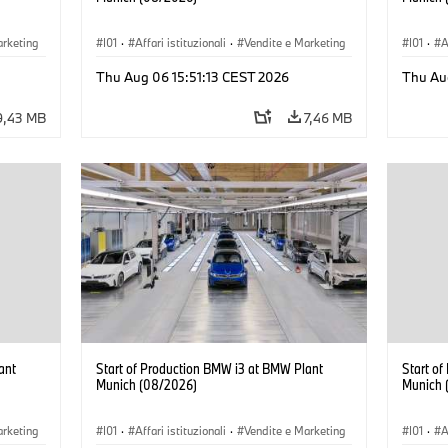
arketing
I01
·
Affari istituzionali
·
Vendite e Marketing
I01
·
A
BMW i
·
Stabilimenti produttivi
·
Sedi
·
i3
·
BMW i
·
Stabil
Thu Aug 06 15:51:13 CEST 2026
Thu Au
9,43 MB
7,46 MB
ant
Start of Production BMW i3 at BMW Plant
Start o
Munich (08/2026)
Munich 
arketing
I01
·
Affari istituzionali
·
Vendite e Marketing
I01
·
A