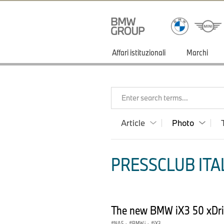
Affari istituzionali
Marchi
Enter search terms...
Article
Photo
PRESSCLUB ITAL
The new BMW iX3 50 xDriv
NA5
·
BMW i
·
iX3