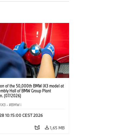
ion of the 50,000th BMW iX3 model at
embly Hall of BMW Group Plant
n. (07/2026)
iX3
·
BMW i
 28 10:15:00 CEST 2026
1,65 MB