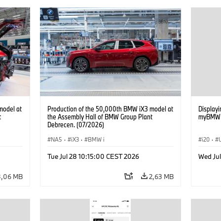
model at
Production of the 50,000th BMW iX3 model at
Displayin
t
the Assembly Hall of BMW Group Plant
myBMW /
Debrecen. (07/2026)
NA5
·
iX3
·
BMW i
i20
·
G70 LC
Tue Jul 28 10:15:00 CEST 2026
Wed Ju
BMW Co
iX2
·
3,06 MB
2,63 MB