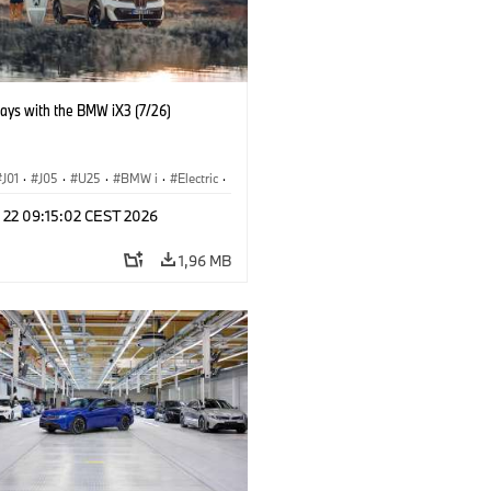
days with the BMW iX3 (7/26)
J01
·
J05
·
U25
·
BMW i
·
Electric
·
n
·
Countryman
·
Cooper
·
iX3
·
l 22 09:15:02 CEST 2026
ication
·
Tecnologia
1,96 MB