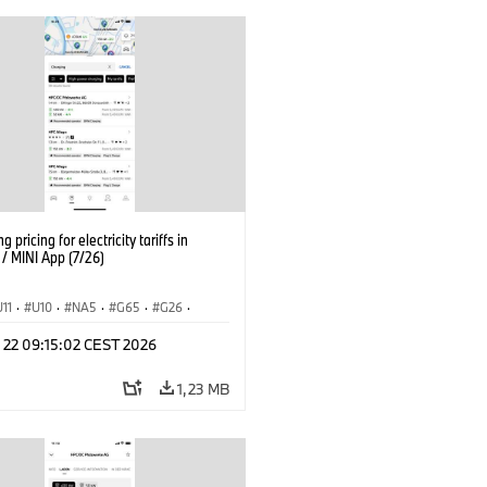
g pricing for electricity tariffs in
 MINI App (7/26)
U11
·
U10
·
NA5
·
G65
·
G26
·
I
·
Electrification
·
Tecnologia
·
l 22 09:15:02 CEST 2026
nnectedDrive
·
iX
·
BMW i
·
iX1
·
iX3
·
iX5
·
i4
1,23 MB